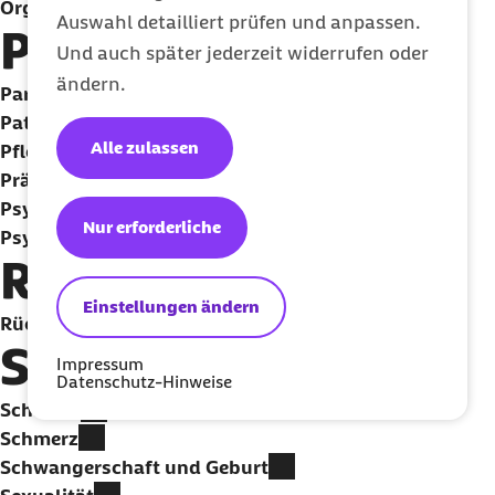
Organspende
Auswahl detailliert prüfen und anpassen.
P
Und auch später jederzeit widerrufen oder
ändern.
Partnerschaft
Patientenrechte A-Z
Alle zulassen
Pflege
Prävention
Psychische Erkrankungen
Nur erforderliche
Psychische Gesundheit
R
Einstellungen ändern
Rückengesundheit
S
Impressum
Datenschutz-Hinweise
Schlafen
Schmerz
Schwangerschaft und Geburt