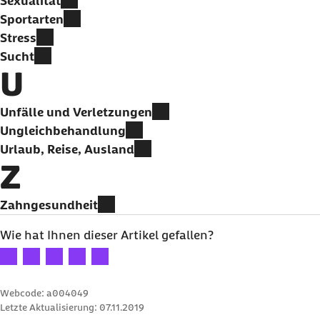
Sexualität
Sportarten
Stress
Sucht
U
Unfälle und Verletzungen
Ungleichbehandlung
Urlaub, Reise, Ausland
Z
Zahngesundheit
Wie hat Ihnen dieser Artikel gefallen?
Ihre Bewertung: 1 Stern
Ihre Bewertung: 2 Sterne
Ihre Bewertung: 3 Sterne
Ihre Bewertung: 4 Sterne
Ihre Bewertung: 5 Sterne
Webcode: a004049
Letzte Aktualisierung:
07.11.2019