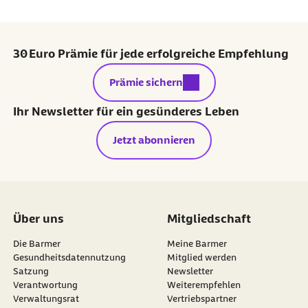
30 Euro Prämie für jede erfolgreiche Empfehlung
externer Link:
Prämie sichern
Ihr Newsletter für ein gesünderes Leben
Jetzt abonnieren
Über uns
Mitgliedschaft
Die Barmer
Meine Barmer
Gesundheitsdatennutzung
Mitglied werden
Satzung
Newsletter
externer Link:
Verantwortung
Weiterempfehlen
Verwaltungsrat
Vertriebspartner