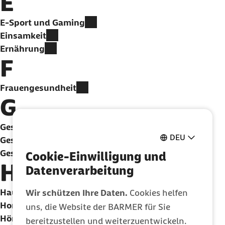
E
E-Sport und Gaming
Einsamkeit
Ernährung
F
Frauengesundheit
G
Gesund in Schule, Studium und Job
DEU
Gesundheit 2030
Gesundheitliche Selbsthilfe
Cookie-Einwilligung und
H
Datenverarbeitung
Hautgesundheit
Wir schützen Ihre Daten.
Cookies helfen
Hormone
uns, die Website der BARMER für Sie
Hören
bereitzustellen und weiterzuentwickeln.