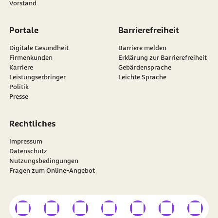
Vorstand
Portale
Barrierefreiheit
Digitale Gesundheit
Barriere melden
Firmenkunden
Erklärung zur Barrierefreiheit
Karriere
Gebärdensprache
Leistungserbringer
Leichte Sprache
Politik
Presse
Rechtliches
Impressum
Datenschutz
Nutzungsbedingungen
Fragen zum Online-Angebot
externer Link
externer Link
externer Link
externer Link
externer Link
externer Link
externer
Besuchen Sie die
BARMER
auf