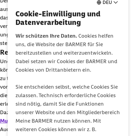
Der Zug hat Verspätung? Dafür hatte man Zeit,
DEU
ausgiebig mit einer Freundin zu telefonieren oder
Cookie-Einwilligung und
das neue Lieblingsbuch zu Ende zu lesen. Wer
Datenverarbeitung
versucht, die Realität zu akzeptieren und in einer
ungünstigen Situation das Positive zu sehen,
Wir schützen Ihre Daten.
Cookies helfen
steckt bereits mittendrin im emotionalen
Coping
.
uns, die Website der BARMER für Sie
Regeneratives Coping
bereitzustellen und weiterzuentwickeln.
Dabei setzen wir Cookies der BARMER und
Und das
regenerative Coping
zielt darauf ab,
Cookies von Drittanbietern ein.
körperliche Anspannung zu lösen und neue Energie
zu tanken. Dabei hilft das regelmäßige Praktizieren
Sie entscheiden selbst, welche Cookies Sie
von Achtsamkeits- und Entspannungstechniken,
zulassen. Technisch erforderliche Cookies
die sich einfach in
Präsenz- oder Onlinekursen
sind nötig, damit Sie die Funktionen
erlernen lassen.
unserer Website und den Mitgliederbereich
Dazu gehören zum Beispiel die
Progressive
Meine BARMER nutzen können. Mit
Muskelentspannung
,
Hatha Yoga
oder Qigong.
weiteren Cookies können wir z. B.
Auch das Pflegen von sozialen Kontakten, Hobbies