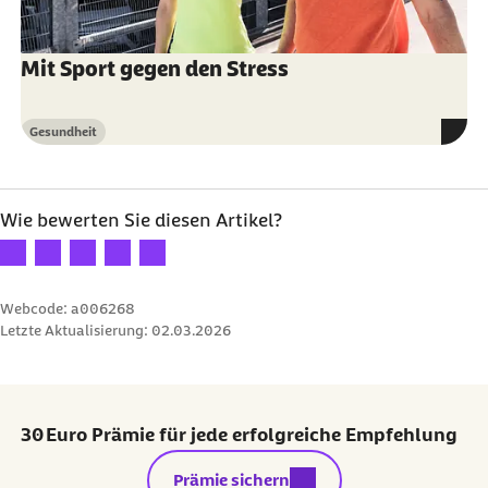
Mit Sport gegen den Stress
Gesundheit
Kategorie
Wie bewerten Sie diesen Artikel?
Ihre Bewertung: 1 Stern
Ihre Bewertung: 2 Sterne
Ihre Bewertung: 3 Sterne
Ihre Bewertung: 4 Sterne
Ihre Bewertung: 5 Sterne
Webcode: a006268
Letzte Aktualisierung:
02.03.2026
30 Euro Prämie für jede erfolgreiche Empfehlung
externer Link:
Prämie sichern