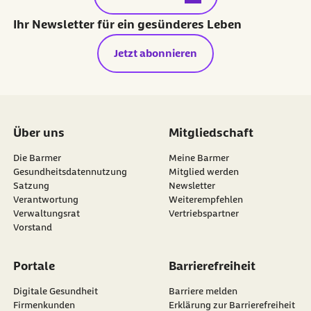
Ihr Newsletter für ein gesünderes Leben
Jetzt abonnieren
Über uns
Mitgliedschaft
Die Barmer
Meine Barmer
Gesundheitsdatennutzung
Mitglied werden
Satzung
Newsletter
externer Link:
Verantwortung
Weiterempfehlen
Verwaltungsrat
Vertriebspartner
Vorstand
Portale
Barrierefreiheit
Digitale Gesundheit
Barriere melden
Firmenkunden
Erklärung zur Barrierefreiheit