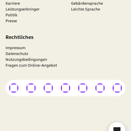
Karriere
Gebärdensprache
Leistungserbringer
Leichte Sprache
Politik
Presse
Rechtliches
Impressum
Datenschutz
Nutzungsbedingungen
Fragen zum Online-Angebot
externer Link
externer Link
externer Link
externer Link
externer Link
externer Link
externer
Besuchen Sie die
BARMER
auf
Cha