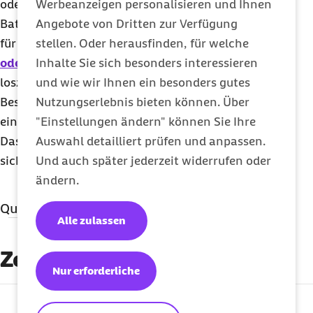
Werbeanzeigen personalisieren und Ihnen
oder Freizeitaktivitäten hilft uns dabei, unsere
Angebote von Dritten zur Verfügung
Batterien wieder aufzuladen und weniger anfällig
stellen. Oder herausfinden, für welche
für Stress zu werden. Auch
körperliche Bewegung
Inhalte Sie sich besonders interessieren
oder Sport
können dabei helfen, Stress
und wie wir Ihnen ein besonders gutes
loszuwerden.
Nutzungserlebnis bieten können. Über
Besonders gut aufgestellt sind Personen, die über
"Einstellungen ändern" können Sie Ihre
eine Vielzahl an
Coping
strategien verfügen.
Auswahl detailliert prüfen und anpassen.
Das Gute ist: All diese
Coping
-Fähigkeiten lassen
Und auch später jederzeit widerrufen oder
sich in
Kursen
erlernen und verbessern.
ändern.
Quellenangaben
Alle zulassen
Literatur
Zertifizierung
MentalHelp.net
(Abruf 29.09.2020):
Types of
Nur erforderliche
Stressors (Eustress versus Distress)
externer Link: