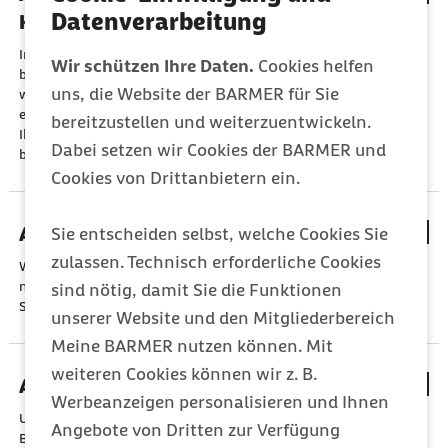
Datenverarbeitung
Krankenhausbehandlung wissen müssen
Im Allgemeinen wird Ihre behandelnde Ärztin/der
Wir schützen Ihre Daten.
Cookies helfen
behandelnde Arzt auf dem Einweisungsschein angeben, in
uns, die Website der BARMER für Sie
welcher Klinik Sie angemessen und Ihrer Krankheit
entsprechend behandelt werden sollen. In aller Regel können
bereitzustellen und weiterzuentwickeln.
Ihre Wünsche bei der Auswahl des Krankenhauses
Dabei setzen wir Cookies der BARMER und
berücksichtigt werden.
Cookies von Drittanbietern ein.
Arzthaftung
Sie entscheiden selbst, welche Cookies Sie
zulassen. Technisch erforderliche Cookies
Wenn einer Ärztin/einem Arzt ein Behandlungsfehler
nachgewiesen wird, haftet sie/er für den entstandenen
sind nötig, damit Sie die Funktionen
Schaden.
unserer Website und den Mitgliederbereich
Meine BARMER nutzen können. Mit
weiteren Cookies können wir z. B.
Aufklärung
Werbeanzeigen personalisieren und Ihnen
Um auf der Grundlage aller verfügbaren Informationen in eine
Angebote von Dritten zur Verfügung
Behandlung einwilligen zu können, muss die Ärztin/der Arzt