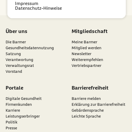
Impressum
Datenschutz-Hinweise
Über uns
Mitgliedschaft
Die Barmer
Meine Barmer
Gesundheitsdatennutzung
Mitglied werden
Satzung
Newsletter
externer Link:
Verantwortung
Weiterempfehlen
Verwaltungsrat
Vertriebspartner
Vorstand
Portale
Barrierefreiheit
Digitale Gesundheit
Barriere melden
Firmenkunden
Erklärung zur Barrierefreiheit
Karriere
Gebärdensprache
Leistungserbringer
Leichte Sprache
Politik
Presse