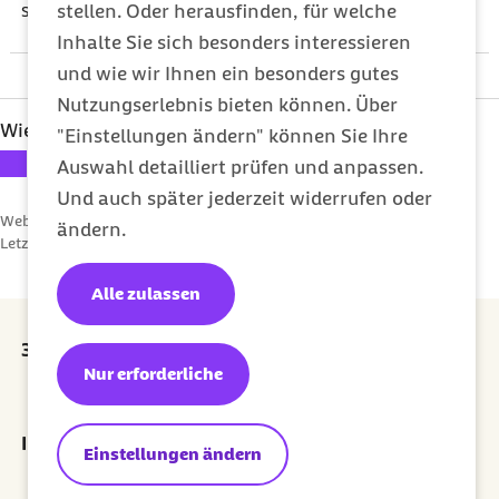
stellen. Oder herausfinden, für welche
Sie aufklären.
Inhalte Sie sich besonders interessieren
und wie wir Ihnen ein besonders gutes
Nutzungserlebnis bieten können. Über
Wie hat Ihnen dieser Artikel gefallen?
"Einstellungen ändern" können Sie Ihre
Ihre Bewertung: 1 Stern
Ihre Bewertung: 2 Sterne
Ihre Bewertung: 3 Sterne
Ihre Bewertung: 4 Sterne
Ihre Bewertung: 5 Sterne
Auswahl detailliert prüfen und anpassen.
Und auch später jederzeit widerrufen oder
Webcode: s000129
ändern.
Letzte Aktualisierung:
08.05.2025
Alle zulassen
30 Euro Prämie für jede erfolgreiche Empfehlung
Nur erforderliche
externer Link:
Prämie sichern
Ihr Newsletter für ein gesünderes Leben
Einstellungen ändern
Jetzt abonnieren