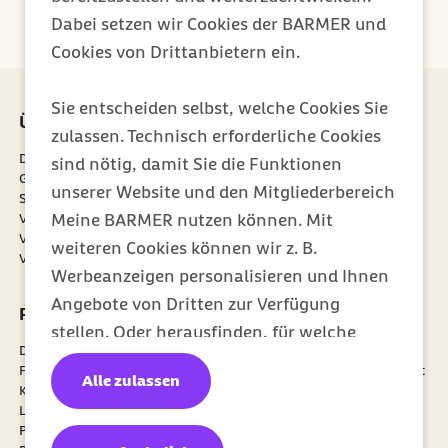
Jetzt abonnieren
Dabei setzen wir Cookies der BARMER und
Cookies von Drittanbietern ein.
Sie entscheiden selbst, welche Cookies Sie
Über uns
Mitgliedschaft
zulassen. Technisch erforderliche Cookies
Die Barmer
Meine Barmer
sind nötig, damit Sie die Funktionen
Gesundheitsdatennutzung
Mitglied werden
unserer Website und den Mitgliederbereich
Satzung
Newsletter
externer Link:
Verantwortung
Weiterempfehlen
Meine BARMER nutzen können. Mit
Verwaltungsrat
Vertriebspartner
weiteren Cookies können wir z. B.
Vorstand
Werbeanzeigen personalisieren und Ihnen
Angebote von Dritten zur Verfügung
Portale
Barrierefreiheit
stellen. Oder herausfinden, für welche
Digitale Gesundheit
Barriere melden
Inhalte Sie sich besonders interessieren
Firmenkunden
Erklärung zur Barrierefreiheit
Alle zulassen
und wie wir Ihnen ein besonders gutes
Karriere
Gebärdensprache
Leistungserbringer
Leichte Sprache
Nutzungserlebnis bieten können. Über
Politik
"Einstellungen ändern" können Sie Ihre