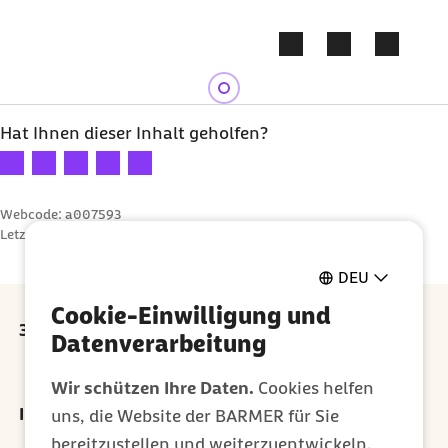
Zum Kontakt Knopf springen
Zum Seiteninhalt springen
Hat Ihnen dieser Inhalt geholfen?
Ihre Bewertung: 1 Stern
Ihre Bewertung: 2 Sterne
Ihre Bewertung: 3 Sterne
Ihre Bewertung: 4 Sterne
Ihre Bewertung: 5 Sterne
Webcode: a007593
Letzte Aktualisierung:
02.03.2026
DEU
Cookie-Einwilligung und
30 Euro Prämie für jede erfolgreiche Empfehlung
Datenverarbeitung
externer Link:
Prämie sichern
Wir schützen Ihre Daten.
Cookies helfen
Ihr Newsletter für ein gesünderes Leben
uns, die Website der BARMER für Sie
bereitzustellen und weiterzuentwickeln.