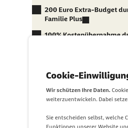
200 Euro Extra-Budget du
Familie Plus
100% Kostenübernahme d
Reiseimpfungen Plus
Jetzt berechnen
Cookie-Einwilligun
Wir schützen Ihre Daten.
Cookie
weiterzuentwickeln. Dabei setz
Sie entscheiden selbst, welche C
Funktionen unserer Website un