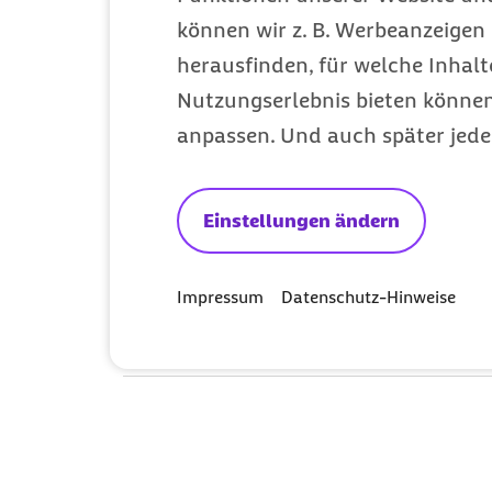
Die passende K
können wir z. B. Werbeanzeigen 
Lebensphase
herausfinden, für welche Inhalt
Nutzungserlebnis bieten können.
anpassen. Und auch später jede
Auszubildende
Einstellungen ändern
Sorglos krankenversichert in der
Ausbildung
Impressum
Datenschutz-Hinweise