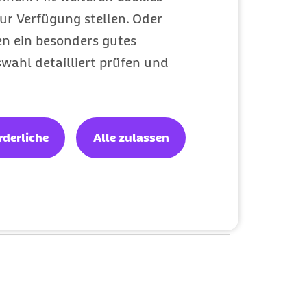
für Ihre
ur Verfügung stellen. Oder
en ein besonders gutes
wahl detailliert prüfen und
FSJler
rderliche
Alle zulassen
Gut geschützt im Freiwilligen Sozialen
Jahr