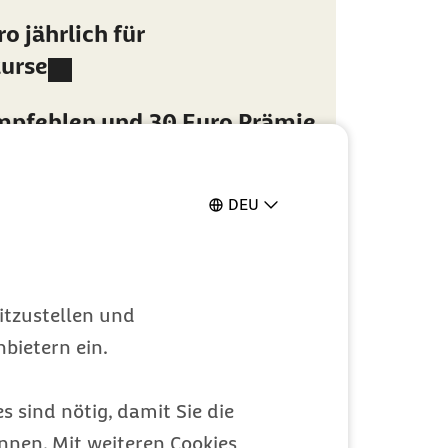
o jährlich für
urse
:
mpfehlen und 30 Euro Prämie
DEU
itzustellen und
bietern ein.
s sind nötig, damit Sie die
nen. Mit weiteren Cookies