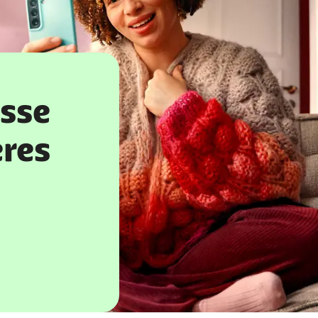
sse
eres