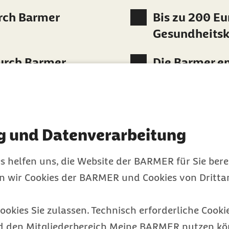
rch Barmer
Bis zu 200 Eur
Gesundheitsk
externer Link
urch Barmer
Die Barmer e
sichern
g und Datenverarbeitung
s helfen uns, die Website der BARMER für Sie bere
en wir Cookies der BARMER und Cookies von Drittan
ookies Sie zulassen. Technisch erforderliche Cookie
d den Mitgliederbereich Meine BARMER nutzen kön