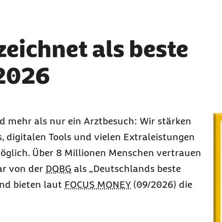
eichnet als beste
2026
d mehr als nur ein Arztbesuch: Wir stärken
s
, digitalen
Tools
und vielen Extraleistungen
möglich. Über
8 Millionen
Menschen vertrauen
ar von der
DQBG
als „Deutschlands beste
nd bieten laut
FOCUS MONEY
(09/2026) die