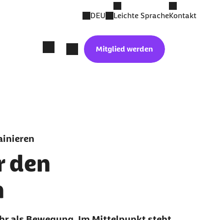
DEU
Leichte Sprache
Kontakt
Mitglied werden
inieren
r den
n
r als Bewegung. Im Mittelpunkt steht