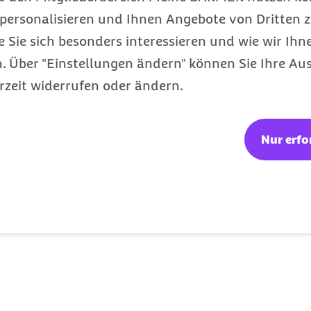
personalisieren und Ihnen Angebote von Dritten z
e Sie sich besonders interessieren und wie wir Ihn
Mehr als Rückbildung
 Über "Einstellungen ändern" können Sie Ihre Aus
rzeit widerrufen oder ändern.
Kräftige deine Mitte und finde zurück zu
Stabilität und Haltung – ideal nach der ersten
Rückbildung.
Nur erfo
Geschützter Inhalt:
Jetzt anmelden