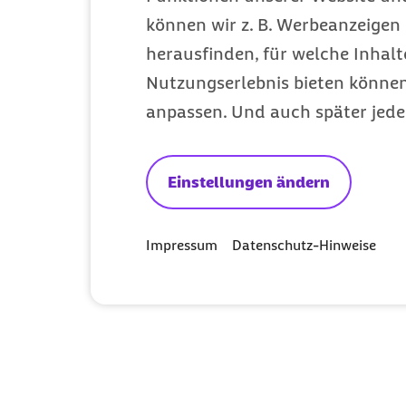
können wir z. B. Werbeanzeigen 
herausfinden, für welche Inhalt
Fit mit Babybauch
Nutzungserlebnis bieten können.
anpassen. Und auch später jede
Sanftes Training für Rücken, Beckenboden und
Kreislauf. Gönn dir Atempausen und stärke die
Verbindung zu deinem Baby.
Einstellungen ändern
Impressum
Datenschutz-Hinweise