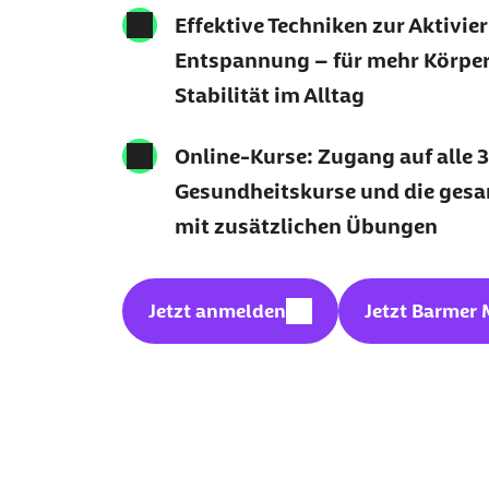
Effektive Techniken
zur Aktivie
Entspannung
–
für mehr Körpe
Stabilität im Alltag
Online-Kurse
: Zugang auf alle 3
Gesundheitskurse und die ges
mit zusätzlichen Übungen
Geschützter Inhalt:
Jetzt anmelden
Jetzt Barmer 