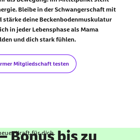
ergie. Bleibe in der Schwangerschaft mit
d stärke deine Beckenbodenmuskulatur
dich in jeder Lebensphase als Mama
den und dich stark fühlen.
rmer Mitgliedschaft testen
– Bonus bis zu
uer Kraft für dich.