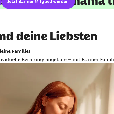
s mit Glücksmama t
Jetzt Barmer Mitglied werden
und deine Liebsten
deine Familie!
dividuelle Beratungsangebote
– mit Barmer Famili