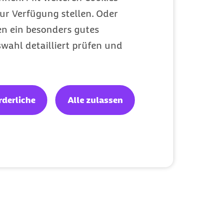
ur Verfügung stellen. Oder
en ein besonders gutes
Pimp your
wahl detailliert prüfen und
Beckenboden
Finde neue Energie und Leichtigkeit mit
gezieltem Beckenboden-Training.
rderliche
Alle zulassen