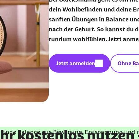
dein Wohlbefinden und deine En
sanften Übungen in Balance un
nach der Geburt. So kannst du 
rundum wohlfühlen. Jetzt anmel
Geschützter Inhalt:
Jetzt anmelden
Ohne Ba
r kostenlos nutzen 
finde Balance aus Bewegung, Entspannung und ne