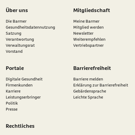
Über uns
Mitgliedschaft
Die Barmer
Meine Barmer
Gesundheitsdatennutzung
Mitglied werden
Satzung
Newsletter
externer Link:
Verantwortung
Weiterempfehlen
Verwaltungsrat
Vertriebspartner
Vorstand
Portale
Barrierefreiheit
Digitale Gesundheit
Barriere melden
Firmenkunden
Erklärung zur Barrierefreiheit
Karriere
Gebärdensprache
Leistungserbringer
Leichte Sprache
Politik
Presse
Rechtliches