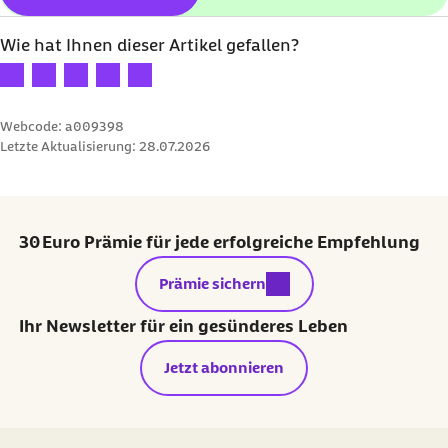
Wie hat Ihnen dieser Artikel gefallen?
Ihre Bewertung: 1 Stern
Ihre Bewertung: 2 Sterne
Ihre Bewertung: 3 Sterne
Ihre Bewertung: 4 Sterne
Ihre Bewertung: 5 Sterne
Webcode: a009398
Letzte Aktualisierung:
28.07.2026
30 Euro Prämie für jede erfolgreiche Empfehlung
externer Link:
Prämie sichern
Ihr Newsletter für ein gesünderes Leben
Jetzt abonnieren