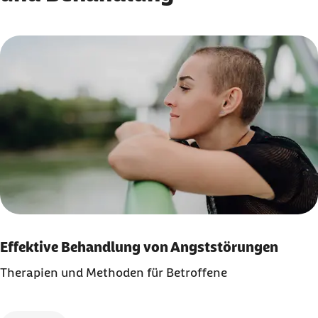
Karussell mit 2 Elementen
Element 1 von 2
Effektive Behandlung von Angststörungen
Therapien und Methoden für Betroffene