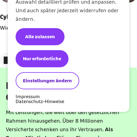
Auswahl detailliert prüfen und anpassen.
Und auch später jederzeit widerrufen oder
Cyberchondrie: Krank durch Dr. Google?
ändern.
Wie endloses Recherchieren deine Angst verstärkt
Alle zulassen
Nur erforderliche
Zum vorigen Element
Zum nächsten Element
Einstellungen ändern
Beste Leistungen für Ihre
Gesundheit
Impressum
Datenschutz-Hinweise
Mit Leistungen, die weit über den gesetzlichen
Rahmen hinausgehen. Über 8 Millionen
Versicherte schenken uns ihr Vertrauen.
Als