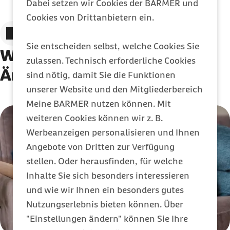
Dabei setzen wir Cookies der BARMER und
Cookies von Drittanbietern ein.
Zum vorigen Element
Zum nächsten Element
Sie entscheiden selbst, welche Cookies Sie
Wenn Angst krank macht:
zulassen. Technisch erforderliche Cookies
Ängste und Phobien
sind nötig, damit Sie die Funktionen
unserer Website und den Mitgliederbereich
Meine BARMER nutzen können. Mit
Karussell mit 15 Elementen
Element 1 von 15
weiteren Cookies können wir z. B.
Werbeanzeigen personalisieren und Ihnen
Angebote von Dritten zur Verfügung
stellen. Oder herausfinden, für welche
Inhalte Sie sich besonders interessieren
und wie wir Ihnen ein besonders gutes
Nutzungserlebnis bieten können. Über
"Einstellungen ändern" können Sie Ihre