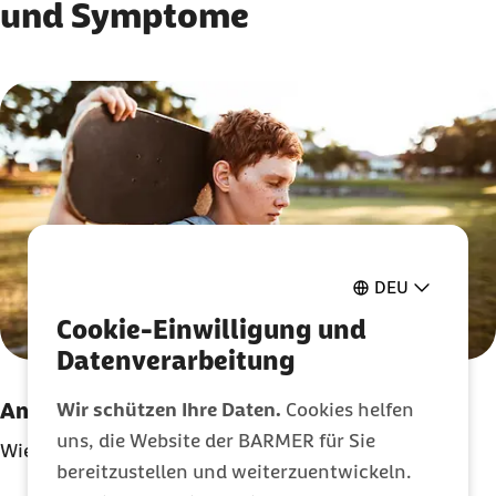
und Symptome
Karussell mit 4 Elementen
Element 1 von 4
DEU
Cookie-Einwilligung und
Datenverarbeitung
Wir schützen Ihre Daten.
Cookies helfen
Angst: Das Warnsignal unseres Körpers
uns, die Website der BARMER für Sie
Wie Angst uns vor Gefahren schützt
bereitzustellen und weiterzuentwickeln.