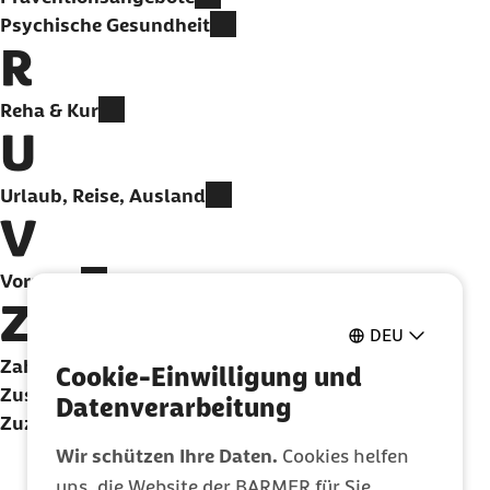
Psychische Gesundheit
R
Reha & Kur
U
Urlaub, Reise, Ausland
V
Vorsorge
Z
DEU
Zahngesundheit
Cookie-Einwilligung und
Zusatzversicherungen
Datenverarbeitung
Zuzahlungen und Eigenanteil
Wir schützen Ihre Daten.
Cookies helfen
uns, die Website der BARMER für Sie