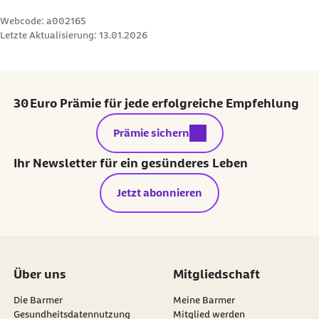
Webcode: a002165
Letzte Aktualisierung:
13.01.2026
30 Euro Prämie für jede erfolgreiche Empfehlung
externer Link:
Prämie sichern
Ihr Newsletter für ein gesünderes Leben
Jetzt abonnieren
Über uns
Mitgliedschaft
Die Barmer
Meine Barmer
Gesundheitsdatennutzung
Mitglied werden