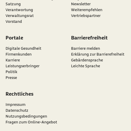
Satzung
Newsletter
externer Link:
Verantwortung
Weiterempfehlen
Verwaltungsrat
Vertriebspartner
Vorstand
Portale
Barrierefreiheit
Digitale Gesundheit
Barriere melden
Firmenkunden
Erklärung zur Barrierefreiheit
Karriere
Gebärdensprache
Leistungserbringer
Leichte Sprache
Politik
Presse
Rechtliches
Impressum
Datenschutz
Nutzungsbedingungen
Fragen zum Online-Angebot