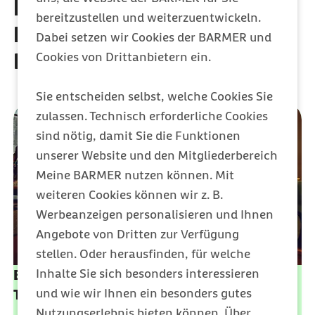
Entdecken Sie weitere
bereitzustellen und weiterzuentwickeln.
Leistungen der Barmer
Dabei setzen wir Cookies der BARMER und
Krankenversicherung
Cookies von Drittanbietern ein.
Sie entscheiden selbst, welche Cookies Sie
zulassen. Technisch erforderliche Cookies
sind nötig, damit Sie die Funktionen
unserer Website und den Mitgliederbereich
Meine BARMER nutzen können. Mit
weiteren Cookies können wir z. B.
Werbeanzeigen personalisieren und Ihnen
Angebote von Dritten zur Verfügung
stellen. Oder herausfinden, für welche
Inhalte Sie sich besonders interessieren
Barmer Bonus: Jedes Jahr bis zu 200 Euro
und wie wir Ihnen ein besonders gutes
Top-Geldprämie sichern
Nutzungserlebnis bieten können. Über