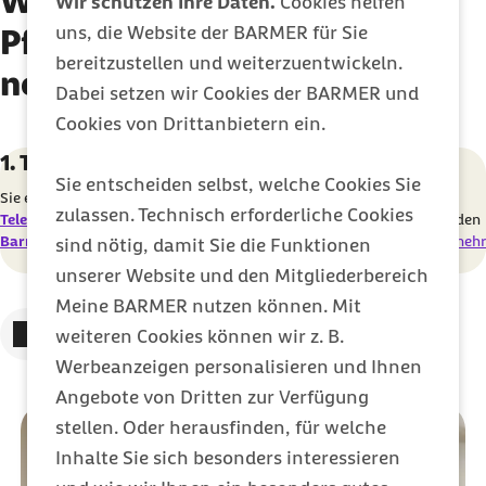
Wie können Sie eine
Wir schützen Ihre Daten.
Cookies helfen
uns, die Website der BARMER für Sie
Pflegeberatung in Anspruch
bereitzustellen und weiterzuentwickeln.
nehmen?
Dabei setzen wir Cookies der BARMER und
Cookies von Drittanbietern ein.
Karussell mit 3 Elementen
Element 1 von 3
1. Termin vereinbaren
Sie entscheiden selbst, welche Cookies Sie
Sie erreichen die Pflegeexperten und -expertinnen über das
Barmer
zulassen. Technisch erforderliche Cookies
Telefon
. Nutzen Sie gern auch die
Online-Terminvereinbarung
oder den
Barmer Rückruf
.
mehr
sind nötig, damit Sie die Funktionen
unserer Website und den Mitgliederbereich
Meine BARMER nutzen können. Mit
Zum vorigen Element
Zum nächsten Element
weiteren Cookies können wir z. B.
Werbeanzeigen personalisieren und Ihnen
Angebote von Dritten zur Verfügung
stellen. Oder herausfinden, für welche
Inhalte Sie sich besonders interessieren