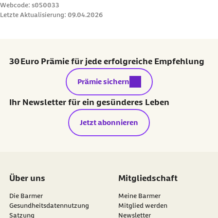
Webcode: s050033
Letzte Aktualisierung:
09.04.2026
30 Euro Prämie für jede erfolgreiche Empfehlung
externer Link:
Prämie sichern
Ihr Newsletter für ein gesünderes Leben
Jetzt abonnieren
Über uns
Mitgliedschaft
Die Barmer
Meine Barmer
Gesundheitsdatennutzung
Mitglied werden
Satzung
Newsletter