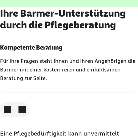
Ihre Barmer-Unterstützung
durch die Pflegeberatung
Karussell mit 3 Elementen
Element 1 von 3
Kompetente Beratung
Für Ihre Fragen steht Ihnen und Ihren Angehörigen die
Barmer mit einer kostenfreien und einfühlsamen
Beratung zur Seite.
Zum vorigen Element
Zum nächsten Element
Eine Pflegebedürftigkeit kann unvermittelt