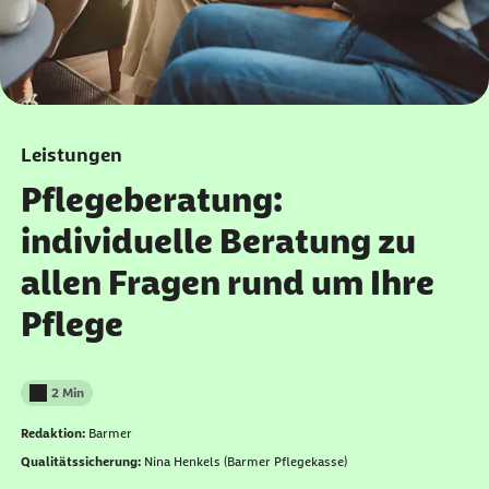
Leistungen
Pflegeberatung:
individuelle Beratung zu
allen Fragen rund um Ihre
Pflege
2 Min
Lesedauer weniger als
Redaktion:
Barmer
Qualitätssicherung:
Nina Henkels (Barmer Pflegekasse)