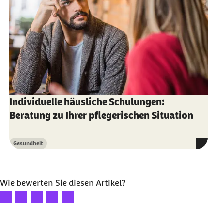
Individuelle häusliche Schulungen:
Beratung zu Ihrer pflegerischen Situation
Gesundheit
Kategorie
Wie bewerten Sie diesen Artikel?
Ihre Bewertung: 1 Stern
Ihre Bewertung: 2 Sterne
Ihre Bewertung: 3 Sterne
Ihre Bewertung: 4 Sterne
Ihre Bewertung: 5 Sterne