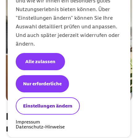
und wie wir Ihnen ein besonders gutes
Nutzungserlebnis bieten können. Über
"Einstellungen ändern" können Sie Ihre
Auswahl detailliert prüfen und anpassen.
Und auch später jederzeit widerrufen oder
ändern.
Alle zulassen
Nur erforderliche
Einstellungen ändern
Pflegelotse: Finden Sie das
Impressum
richtige Pflegeangebot
Datenschutz-Hinweise