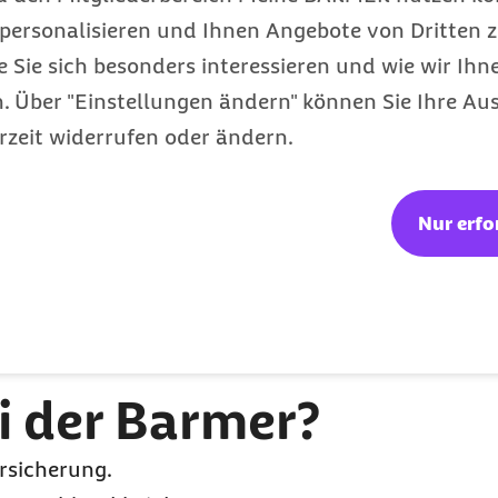
n bei der Barmer.
personalisieren und Ihnen Angebote von Dritten z
et
-Seite von der Barmer stellen.
e Sie sich besonders interessieren und wie wir Ihn
 Über "Einstellungen ändern" können Sie Ihre Aus
Geschäfts-Stelle
rzeit widerrufen oder ändern.
elfen Ihnen bei Ihrem Antrag.
Nur erfo
der Ihre Ehe-Partnerin und Ihre Kinder
artnerin oder Ihre Kinder kein eigenes Geld verd
i der Barmer?
rsicherung.