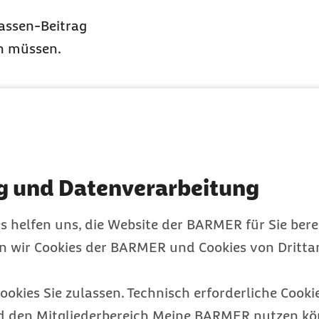
Kassen-Beitrag
en müssen.
ezahlen muss.
ied werden?
itglied werden?
g und Datenverarbeitung
s helfen uns, die Website der BARMER für Sie bere
en wir Cookies der BARMER und Cookies von Drittan
ookies Sie zulassen. Technisch erforderliche Cookie
rmer werden.
d den Mitgliederbereich Meine BARMER nutzen kön