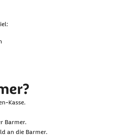
el:
n
rmer?
ken-Kasse.
er Barmer.
ld an die Barmer.