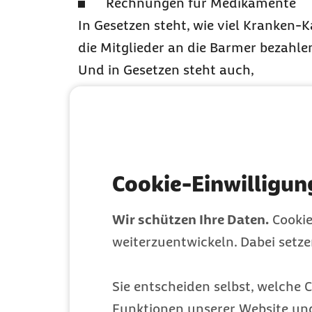
Rechnungen für Medikamente
In Gesetzen steht, wie viel Kranken-
die Mitglieder an die Barmer bezahl
Und in Gesetzen steht auch,
was die Barmer für ihre Mitglieder b
Wer kann Mitgl
Wie kann ich M
Cookie-Einwilligun
Machen Sie eine Ausbildung?
Studieren Sie?
Wir schützen Ihre Daten.
Cookie
Arbeiten Sie in einem Beruf?
weiterzuentwickeln. Dabei setz
Haben Sie eine eigene Firma?
Sind Sie Rentner oder Rentnerin?
Sie entscheiden selbst, welche C
Dann können Sie Mitglied bei der Ba
Funktionen unserer Website un