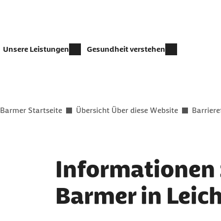
Zum Kontakt Knopf springen
Zum Seiteninhalt springen
Unsere Leistungen
Gesundheit verstehen
Sie befinden sich hier:
Barmer Startseite
Übersicht Über diese Website
Barriere
Informationen 
Barmer in Leic