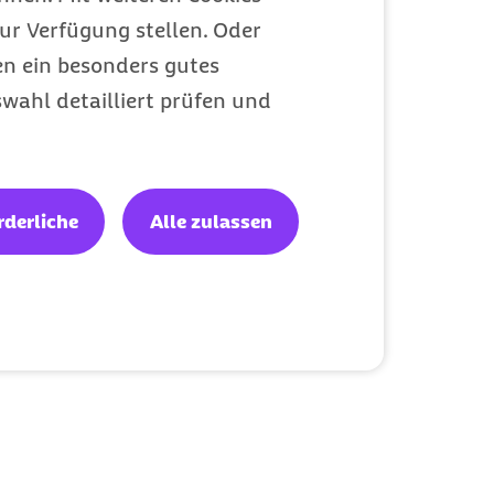
Früherkennungsuntersuchun
ur Verfügung stellen. Oder
für die häufigsten
en ein besonders gutes
Krebserkrankungen
wahl detailliert prüfen und
Wichtige Gesundheits-Checks für Männer und Frauen
Leistungen
Kategorie
rderliche
Alle zulassen
ht?