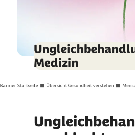
Ungleichbehandlu
Medizin
Sie befinden sich hier:
Barmer Startseite
Übersicht Gesundheit verstehen
Mensc
Ungleichbeha