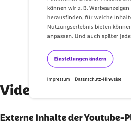
können wir z. B. Werbeanzeigen 
So sind Männer und Frauen von
Nierenschwäche und Blasenentzündung
herausfinden, für welche Inhalt
betroffen
Nutzungserlebnis bieten können.
anpassen. Und auch später jede
Gesundheit
Kategorie
Einstellungen ändern
Impressum
Datenschutz-Hinweise
Video: Ist Medizin 
Externe Inhalte der You
Externe Inhalte der Youtube-P
Sie können an dieser Stelle einstellen, alle extern