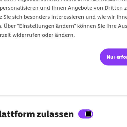
Autoimmunkrankheiten wie Rheuma leiden
personalisieren und Ihnen Angebote von Dritten z
e Sie sich besonders interessieren und wie wir Ihn
 Über "Einstellungen ändern" können Sie Ihre Aus
rzeit widerrufen oder ändern.
Gesundheit
Kategorie
Nur erfo
nur für Männer gemac
tube-Plattform anzeigen
lattform zulassen
e Inhalte auf der Website anzeigen zu lassen.