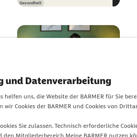
Gesundheit
Kategorie
g und Datenverarbeitung
s helfen uns, die Website der BARMER für Sie bere
Rheuma verursacht
en wir Cookies der BARMER und Cookies von Drittan
stärkere Beschwerden
bei Frauen
ookies Sie zulassen. Technisch erforderliche Cookie
Warum Frauen häufiger an
d den Mitgliederbereich Meine BARMER nutzen kön