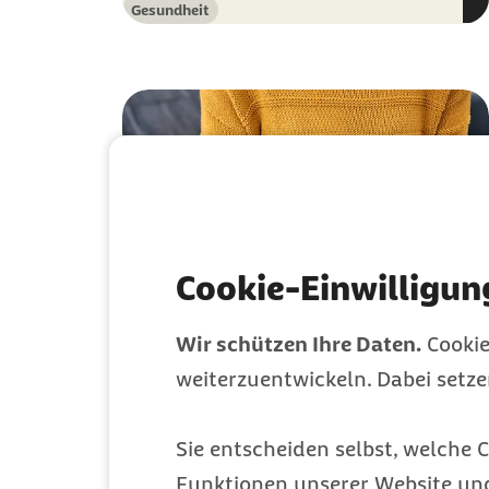
Gesundheit
Kategorie
Cookie-Einwilligun
Wir schützen Ihre Daten.
Cookie
Gibt es genetische
weiterzuentwickeln. Dabei setz
Vorteile bei Blasen-
und
Sie entscheiden selbst, welche C
Nierenkrankheiten?
Funktionen unserer Website un