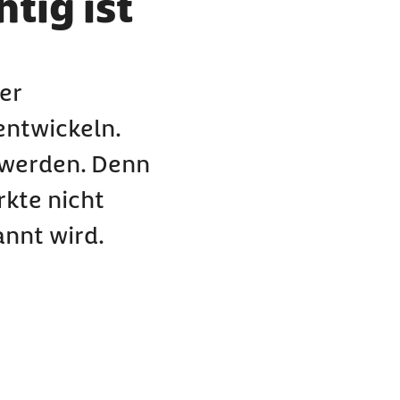
tig ist
er
entwickeln.
u werden. Denn
rkte nicht
annt wird.