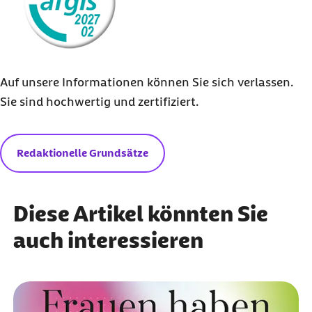
Deutsche Gesellschaft für Rheumatologie e. V.
(Abruf 01.10.2021):
Rheuma in Zahlen –
Betroffene Menschen in Deutschland
Auf unsere Informationen können Sie sich verlassen.
Deutsche Rheuma-Forschungszentrum Berlin
Sie sind hochwertig und zertifiziert.
(DRFZ), ein Institut der Leibniz-Gemeinschaft
(Abruf 01.10.2021):
Kinder-Rheuma – Rheuma
Redaktionelle Grundsätze
gibt es auch bei jungen Menschen
Dr. Pia M. Haindl, rheuma plus (Ausgabe
4/2011), Springer Medizin (Abruf 01.10.2021):
Diese Artikel könnten Sie
Genderspezifische Aspekte in der
auch interessieren
Krankheitsaktivitätsmessung der
rheumatoiden Arthritis
Fariha Angum, Tahir Khan, Jasndeep Kaler,