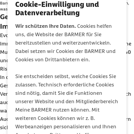
Cookie-Einwilligung und
Barmer Doc Sebastian zeigt, wie Autoimmunerkrankungen entstehen,
Inhalte auf der Website anzeigen zu lassen.
was dabei im Körper passiert und wie sie behandelt werden.
Datenverarbeitung
Geschlechtshormone beeinflussen die
Ich bin damit einverstanden, dass personenbezogene
Immunabwehr
Wir schützen Ihre Daten.
Cookies helfen
Daten an Drittplattform übermittelt werden. Mehr dazu
uns, die Website der BARMER für Sie
in unserer
Evolutionär ist es sinnvoll, dass Frauen eine stärkere
Datenschutzerklärung
.
bereitzustellen und weiterzuentwickeln.
Immunabwehr haben – der biologische Schutz für eine
Dabei setzen wir Cookies der BARMER und
Mutter und das ungeborene Kind. Im Alter zwischen 40
Cookies von Drittanbietern ein.
und 60 Jahren haben Frauen ein besonders hohes
Risiko, eine rheumatoide Arthritis zu entwickeln.
Sie entscheiden selbst, welche Cookies Sie
In dieser Zeit nehmen die weiblichen
zulassen. Technisch erforderliche Cookies
Geschlechtshormone ab. Die hormonellen
sind nötig, damit Sie die Funktionen
Veränderungen während der Wechseljahre wirken sich
unserer Website und den Mitgliederbereich
auch auf die Immunabwehr aus: Es kann
Meine BARMER nutzen können. Mit
wahrscheinlich leichter zu Entzündungen kommen.
weiteren Cookies können wir z. B.
Auch in den ersten Monaten nach einer Geburt ändern
Werbeanzeigen personalisieren und Ihnen
sich die Hormonspiegel stark, wodurch das Risiko in