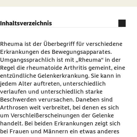
Inhaltsverzeichnis
Rheumatoide Arthritis und Arthrosen betreffen
Frauen häufiger als Männer
Rheuma ist der Überbegriff für verschiedene
Erkrankungen des Bewegungsapparates.
Welche rheumatischen Erkrankungen gibt es?
Umgangssprachlich ist mit „Rheuma“ in der
Geschlechtsspezifische Unterschiede bei
Regel die rheumatoide Arthritis gemeint, eine
rheumatischen Erkrankungen
entzündliche Gelenkerkrankung. Sie kann in
Welche Rolle spielt das Immunsystem bei
jedem Alter auftreten, unterschiedlich
rheumatoider Arthritis?
verlaufen und unterschiedlich starke
Rheuma verursacht stärkere Beschwerden bei
Beschwerden verursachen. Daneben sind
Frauen
Arthrosen weit verbreitet, bei denen es sich
um Verschleißerscheinungen der Gelenke
Unterschiedliches Ansprechen auf
handelt. Bei beiden Erkrankungen zeigt sich
Medikamente
bei Frauen und Männern ein etwas anderes
Ungleichbehandlung von Frauen und Männern