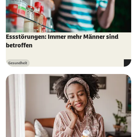
Angela Yen, et al.; Nature Aging (Nat Aging)
(Abruf 01.10.2021):
Landscape of X
chromosome inactivation across human
tissues
Essstörungen: Immer mehr Männer sind
betroffen
Gesundheit
Kategorie