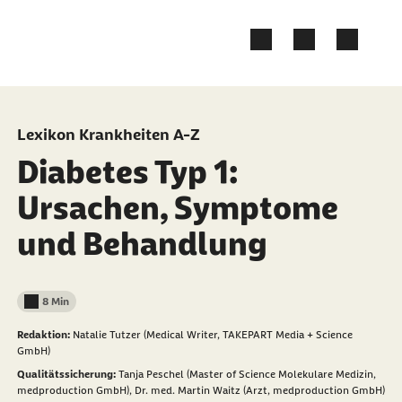
Zum Kontakt Knopf springen
Zum Seiteninhalt springen
Lexikon Krankheiten A-Z
Diabetes Typ 1:
Ursachen, Symptome
und Behandlung
8 Min
Lesedauer weniger als
Redaktion:
Natalie Tutzer (Medical Writer, TAKEPART Media + Science
GmbH)
Qualitätssicherung:
Tanja Peschel (Master of Science Molekulare Medizin,
medproduction GmbH),
Dr. med. Martin Waitz (Arzt, medproduction GmbH)