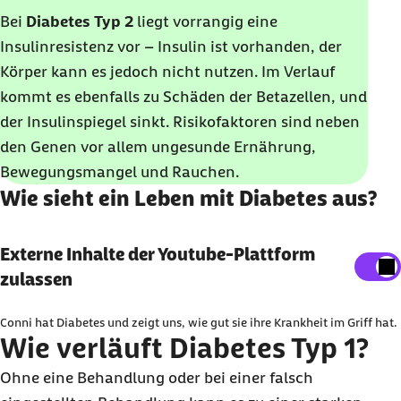
Bei
Diabetes Typ 2
liegt vorrangig eine
Insulinresistenz vor – Insulin ist vorhanden, der
Körper kann es jedoch nicht nutzen. Im Verlauf
kommt es ebenfalls zu Schäden der Betazellen, und
der Insulinspiegel sinkt. Risikofaktoren sind neben
den Genen vor allem ungesunde Ernährung,
Bewegungsmangel und Rauchen.
Wie sieht ein Leben mit Diabetes aus?
Externe Inhalte der Youtube-Plattform anzeigen
Externe Inhalte der Youtube-Plattform
zulassen
Sie können an dieser Stelle einstellen, alle externe
Inhalte auf der Website anzeigen zu lassen.
Conni hat Diabetes und zeigt uns, wie gut sie ihre Krankheit im Griff hat.
Ich bin damit einverstanden, dass personenbezogene
Wie verläuft Diabetes Typ 1?
Daten an Drittplattform übermittelt werden. Mehr dazu
Ohne eine Behandlung oder bei einer falsch
in unserer
Datenschutzerklärung
.