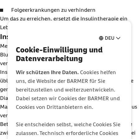
Folgeerkrankungen zu verhindern
Um das zu erreichen, ersetzt die Insulintherapie ein
Leben lang das dem Körper fehlende Insulin.
Insulintherapie
DEU
Menschen mit Diabetes kontrollieren täglich ihren
Cookie-Einwilligung und
Blutzucker und spritzen regelmäßig Insulin. Es gibt
Datenverarbeitung
verschiedene Behandlungskonzepte und Arten von
Insulin. Heute ist die
intensivierte Insulintherapie
Wir schützen Ihre Daten.
Cookies helfen
üblich, auch funktionelle oder flexible Insulintherapie
uns, die Website der BARMER für Sie
genannt. Durch sie ist der Alltag von Menschen mit
bereitzustellen und weiterzuentwickeln.
Diabetes nicht so streng reglementiert wie früher.
Dabei setzen wir Cookies der BARMER und
Manchmal kommt die intensivierte Insulintherapie aus
Cookies von Drittanbietern ein.
verschiedenen Gründen nicht infrage, dann erhalten
Betroffene die konventionelle Therapie. Die Abstände
Sie entscheiden selbst, welche Cookies Sie
zwischen Insulingabe, Essen und Bewegung sind dabei
zulassen. Technisch erforderliche Cookies