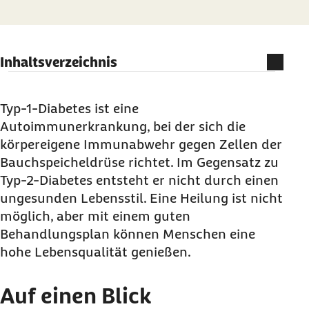
Inhaltsverzeichnis
Auf einen Blick
Was ist Typ-1-Diabetes?
Typ-1-Diabetes ist eine
Autoimmunerkrankung, bei der sich die
Symptome: Was passiert bei Diabetes Typ 1?
körpereigene Immunabwehr gegen Zellen der
Ursachen und Risikofaktoren von Diabetes: Was
Bauchspeicheldrüse richtet. Im Gegensatz zu
löst Diabetes Typ 1 aus?
Typ-2-Diabetes entsteht er nicht durch einen
Wie verläuft Diabetes Typ 1?
ungesunden Lebensstil. Eine Heilung ist nicht
Diagnose: Diabetes Typ 1 erkennen
möglich, aber mit einem guten
Behandlungsplan können Menschen eine
Behandlung von Diabetes: Was hilft?
hohe Lebensqualität genießen.
Was kann ich selbst bei Diabetes tun?
Hier finden Menschen mit Diabetes
Auf einen Blick
Unterstützung