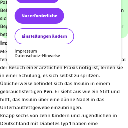
Patientinnen und Patienten einen individuellen
Behandlungsplan. Die angestrebten Blutwerte richten
Nur erforderliche
sich unter anderem nach dem Alter, möglichen
Begleiterkrankungen und persönlichen Wünschen der
betroffenen Person.
Einstellungen ändern
Insulin: Spritze, Pen oder Pumpe?
Impressum
Menschen mit Diabetes müssen mehrmals täglich
Datenschutz-Hinweise
fehlendes Insulin ersetzen. Damit dafür nicht jedes Mal
der Besuch einer ärztlichen Praxis nötig ist, lernen sie
in einer Schulung, es sich selbst zu spritzen.
Üblicherweise befindet sich das Insulin in einem
gebrauchsfertigen
Pen
. Er sieht aus wie ein Stift und
hilft, das Insulin über eine dünne Nadel in das
Unterhautfettgewebe einzubringen.
Knapp sechs von zehn Kindern und Jugendlichen in
Deutschland mit Diabetes Typ 1 haben eine