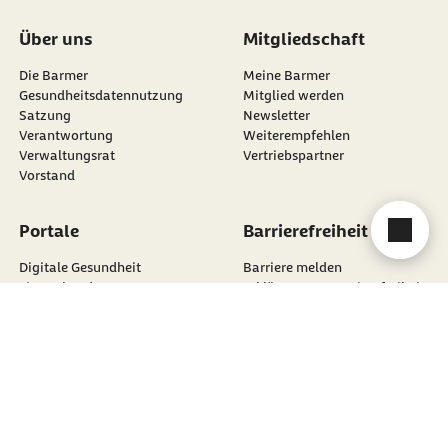
Über uns
Mitgliedschaft
Die Barmer
Meine Barmer
Gesundheitsdatennutzung
Mitglied werden
Satzung
Newsletter
externer Link:
Verantwortung
Weiterempfehlen
Verwaltungsrat
Vertriebspartner
Vorstand
Cha
Portale
Barrierefreiheit
Digitale Gesundheit
Barriere melden
Firmenkunden
Erklärung zur Barrierefreiheit
Karriere
Gebärdensprache
Leistungserbringer
Leichte Sprache
Politik
Presse
Rechtliches