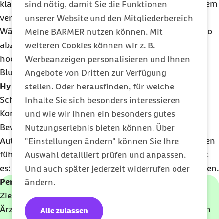
klar definiert. Patientinnen und Patienten folgen einem
sind nötig, damit Sie die Funktionen
verbindlichen
Ernährungsplan
.
unserer Website und den Mitgliederbereich
Während der Behandlung ist es wichtig, das Insulin so
Meine BARMER nutzen können. Mit
abzustimmen, dass der Blutzuckerspiegel weder zu
weiteren Cookies können wir z. B.
hoch noch zu niedrig ist. Ein zu niedriger
Werbeanzeigen personalisieren und Ihnen
Blutzuckerspiegel heißt auch
Unterzucker
oder
Angebote von Dritten zur Verfügung
Hypoglykämie
. Er äußert sich zum Beispiel durch
stellen. Oder herausfinden, für welche
Schwitzen, Zittern, Herzklopfen und
Inhalte Sie sich besonders interessieren
Konzentrationsstörungen. Ein Unterzucker kann zu
und wie wir Ihnen ein besonders gutes
Bewusstlosigkeit führen. Das ist beispielsweise beim
Nutzungserlebnis bieten können. Über
Autofahren besonders gefährlich und kann zu Unfällen
"Einstellungen ändern" können Sie Ihre
führen. Beim Verdacht auf eine Unterzuckerung heißt
Auswahl detailliert prüfen und anpassen.
es: schnell Blutzucker messen und Traubenzucker essen.
Und auch später jederzeit widerrufen oder
Persönliches Therapieziel
: Es gibt nicht den einen
ändern.
Zielwert, der für alle Menschen mit Diabetes passt.
Ärztinnen und Ärzte entwickeln gemeinsam mit ihren
Alle zulassen