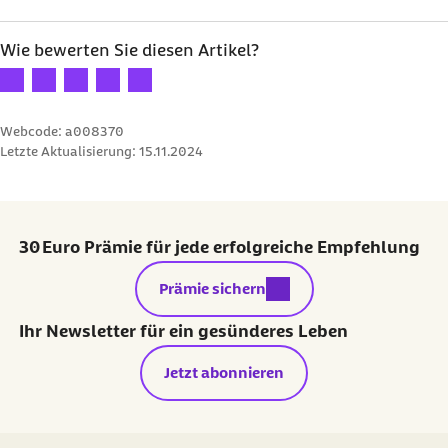
Wie bewerten Sie diesen Artikel?
Ihre Bewertung: 1 Stern
Ihre Bewertung: 2 Sterne
Ihre Bewertung: 3 Sterne
Ihre Bewertung: 4 Sterne
Ihre Bewertung: 5 Sterne
Webcode: a008370
Letzte Aktualisierung:
15.11.2024
30 Euro Prämie für jede erfolgreiche Empfehlung
externer Link:
Prämie sichern
Ihr Newsletter für ein gesünderes Leben
Jetzt abonnieren