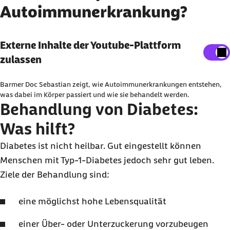
Autoimmunerkrankung?
Externe Inhalte der Youtube-Plattform
Externe Inhalte der Youtube-Plattform
anzeigen
zulassen
Sie können an dieser Stelle einstellen, alle externe
Barmer Doc Sebastian zeigt, wie Autoimmunerkrankungen entstehen,
Inhalte auf der Website anzeigen zu lassen.
was dabei im Körper passiert und wie sie behandelt werden.
Behandlung von Diabetes:
Ich bin damit einverstanden, dass personenbezogene
Was hilft?
Daten an Drittplattform übermittelt werden. Mehr dazu
in unserer
Datenschutzerklärung
.
Diabetes ist nicht heilbar. Gut eingestellt können
Menschen mit Typ-1-Diabetes jedoch sehr gut leben.
Ziele der Behandlung sind:
eine möglichst hohe Lebensqualität
einer Über- oder Unterzuckerung vorzubeugen