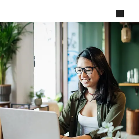
跳到联系按钮
跳转到页面内容