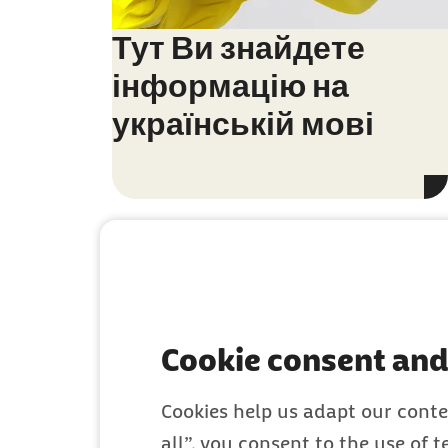
Тут Ви знайдете
інформацію на
українській мові
Cookie consent and
Das Wichtigste
Cookies help us adapt our conte
Deutschland 
all”, you consent to the use of 