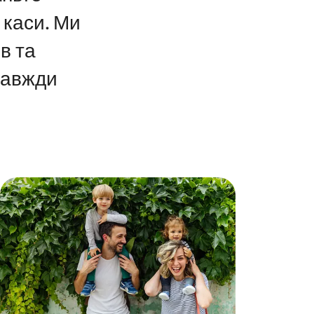
 каси. Ми
в та
завжди