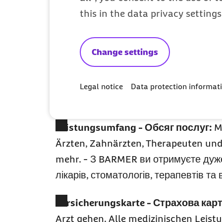
this in the data privacy setting
страхування в
Krankenkassenwahl -
Вибір лікарня
Change settings
Unterstützung erhält, benötigt eine 
auswählen. - Усі люди, які працюют
Legal notice
Data protection informat
медичну страховку. Ви можете вільн
Leistungsumfang -
Обсяг послуг:
M
Ärzten, Zahnärzten, Therapeuten un
mehr. - З BARMER ви отримуєте дуже
лікарів, стоматологів, терапевтів т
Versicherungskarte -
Страхова карт
Arzt gehen. Alle medizinischen Leis