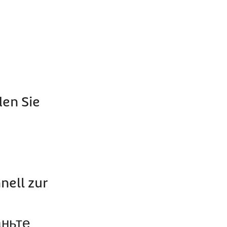
den Sie
nell zur
аньте