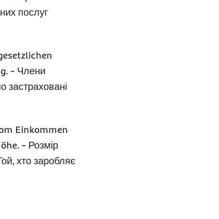
них послуг
gesetzlichen
ag. - Члени
о застраховані
l vom Einkommen
öhe. - Розмір
ой, хто заробляє