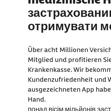
застраховани
отримувати м
Über acht Millionen Versic
Mitglied und profitieren Si
Krankenkasse. Wir bekomm
Kundenzufriedenheit und 
ausgezeichneten App haben
Hand.
понад вісім мільйонів за