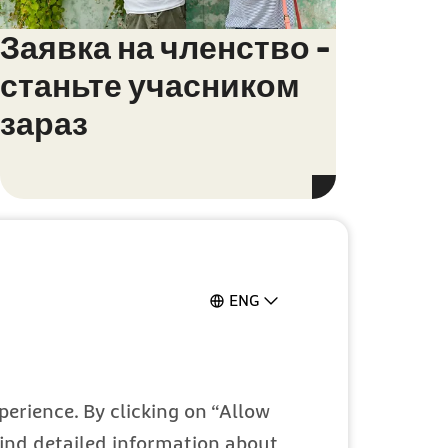
Заявка на членство -
станьте учасником
зараз
ENG
erung in
erience. By clicking on “Allow
ичного
 find detailed information about