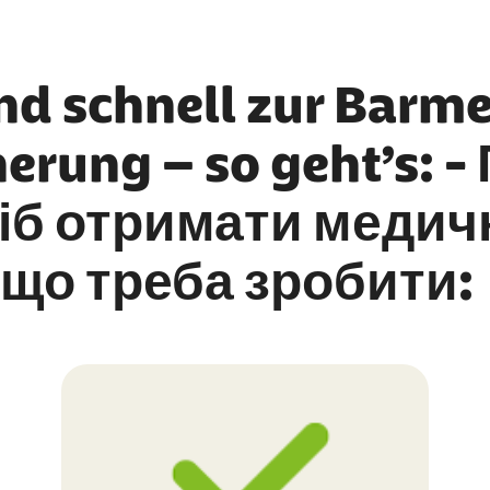
nd schnell zur Barme
erung – so geht’s: -
іб отримати медич
що треба зробити: