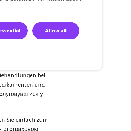
liche
essential
Allow all
kasse frei
повинні мати
 Behandlungen bei
Medikamenten und
слуговуватися у
n Sie einfach zum
 - Зі страховою