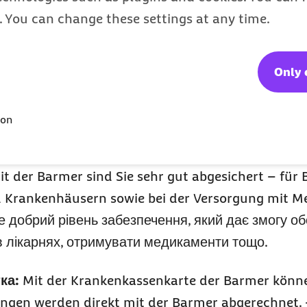
s. You can change these settings at any time.
 Німеччині:
ної каси:
Wer in Deutschland arbeitet oder staat
Only 
Krankenversicherung. Sie können sich Ihre Kranken
ь у Німеччині або отримують державну допомогу, 
ion
о обирати свою лікарняну касу.
it der Barmer sind Sie sehr gut abgesichert – für
d Krankenhäusern sowie bei der Versorgung mit 
 добрий рівень забезпечення, який дає змогу об
а в лікарнях, отримувати медикаменти тощо.
ка:
Mit der Krankenkassenkarte der Barmer könne
tungen werden direkt mit der Barmer abgerechnet.