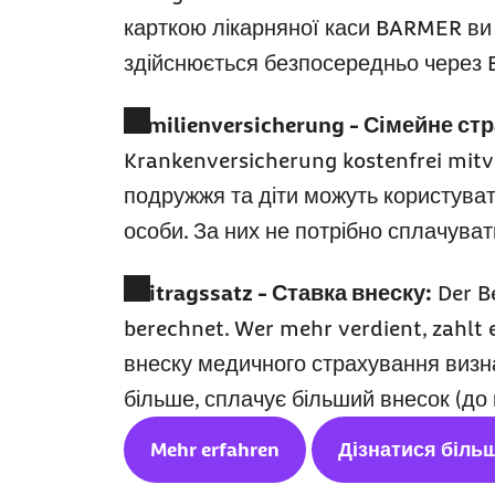
карткою лікарняної каси BARMER ви 
здійснюється безпосередньо через
Familienversicherung -
Сімейне стр
Krankenversicherung kostenfrei mitve
подружжя та діти можуть користува
особи. За них не потрібно сплачува
Beitragssatz -
Ставка внеску:
Der B
berechnet. Wer mehr verdient, zahlt 
внеску медичного страхування визна
більше, сплачує більший внесок (до 
Mehr erfahren
Дізнатися біль