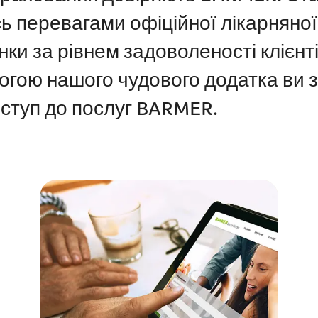
ь перевагами офіційної лікарняної
ки за рівнем задоволеності клієнті
огою нашого чудового додатка ви 
ступ до послуг BARMER.