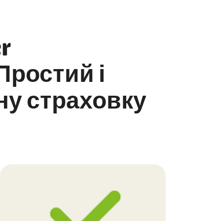
r
 Простий і
ну страховку