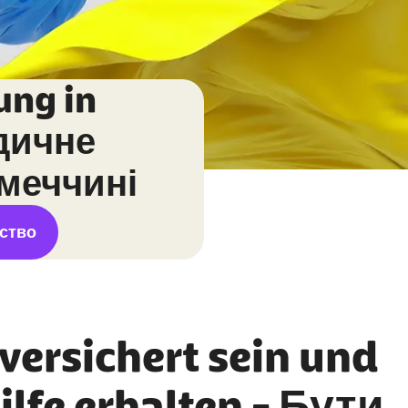
ung in
дичне
імеччині
нство
versichert sein und
lfe erhalten - Бути