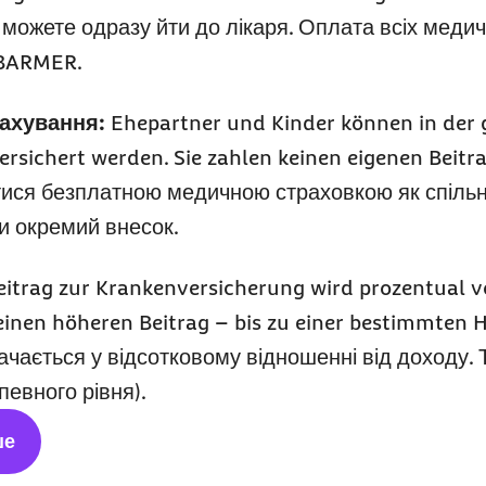
можете одразу йти до лікаря. Оплата всіх медич
 BARMER.
ахування:
Ehepartner und Kinder können in der 
rsichert werden. Sie zahlen keinen eigenen Beitr
тися безплатною медичною страховкою як спільн
ти окремий внесок.
eitrag zur Krankenversicherung wird prozentua
einen höheren Beitrag – bis zu einer bestimmten H
чається у відсотковому відношенні від доходу. Т
певного рівня).
ше