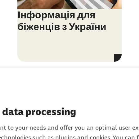
Iнформація для
біженців з України
 data processing
 zur Krankenversich
nt to your needs and offer you an optimal user exp
- Основне щодо мед
technologies such as plugins and cookies. You can