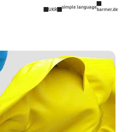
simple language
UKR
barmer.de