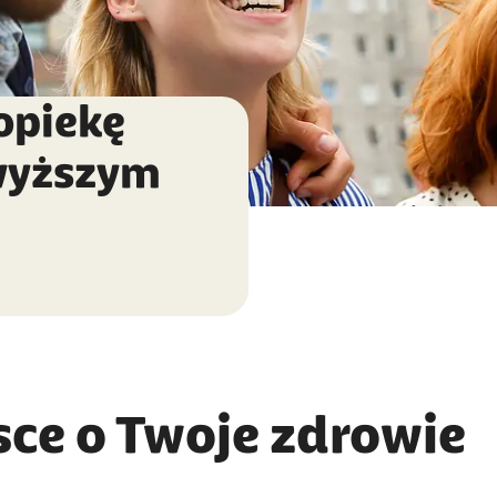
opiekę
wyższym
sce o Twoje zdrowie