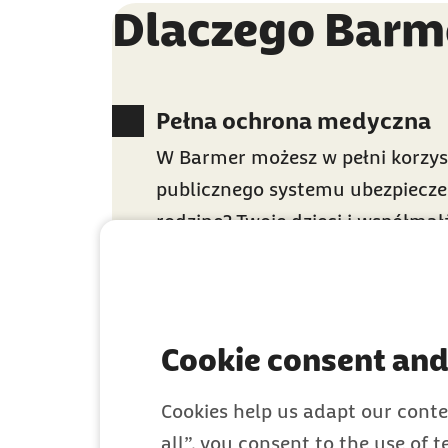
Dlaczego Barm
Pełna ochrona medyczna
W Barmer możesz w pełni korzys
publicznego systemu ubezpiecz
rodzinę? Twoje dzieci i współma
za darmo.
Zaufało nam ponad 8 mili
Duża i wspierająca społeczność 
Cookie consent and
najwyższej klasy ochronę ubezpi
Cookies help us adapt our conte
all”, you consent to the use of 