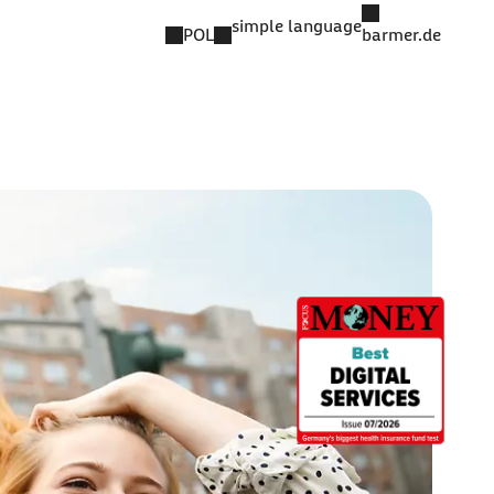
simple language
POL
barmer.de