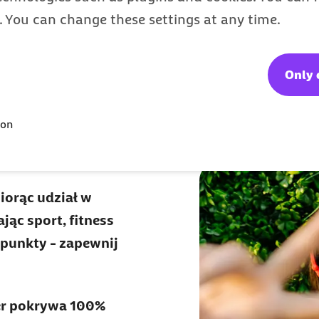
s. You can change these settings at any time.
Only 
ion
iorąc udział w
jąc sport, fitness
 punkty - zapewnij
er pokrywa 100%