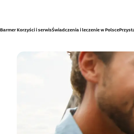
Jump to contact button
Jump to page content
Barmer Korzyści i serwis
Świadczenia i leczenie w Polsce
Przys