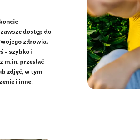
 koncie
 zawsze dostęp do
Twojego zdrowia.
ś - szybko i
 m.in. przesłać
b zdjęć, w tym
enie i inne.