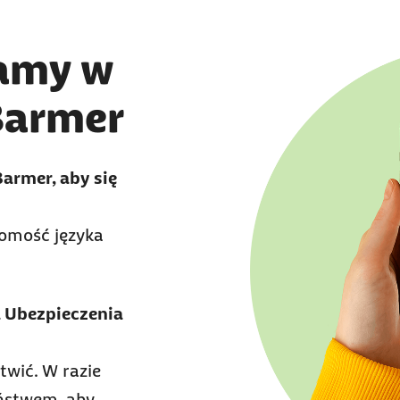
tamy w
Barmer
armer, aby się
jomość języka
.
 Ubezpieczenia
twić. W razie
aństwem, aby