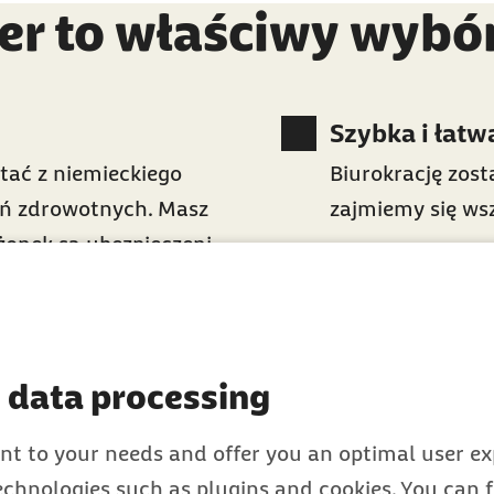
er to właściwy wybó
Szybka i łatw
tać z niemieckiego
Biurokrację zos
eń zdrowotnych. Masz
zajmiemy się wsz
łżonek są ubezpieczeni
onów osób
Dodatkowe w
zapewniająca
Szybkie porady 
 data processing
eczeniową.
mieszkających w
zadzwonić na nas
nt to your needs and offer you an optimal user exp
technologies such as plugins and cookies. You can