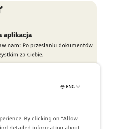
r
a aplikacja
taw nam: Po przesłaniu dokumentów
ystkim za Ciebie.
ENG
sparcie
i usługi cyfrowe dla obcokrajowców
 Niemczech. W każdej chwili można
zą anglojęzyczną infolinię.
erience. By clicking on “Allow
 find detailed information about