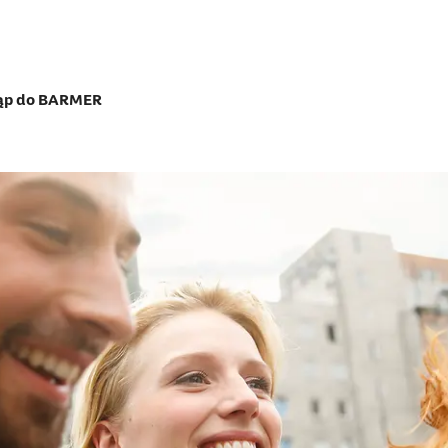
tąp do BARMER