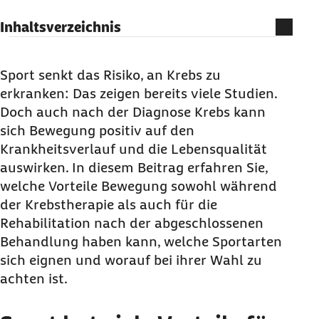
Inhaltsverzeichnis
Sport hat viele Vorteile für Krebspatienten
Wie viel Sport bei Krebs?
Sport senkt das Risiko, an Krebs zu
erkranken: Das zeigen bereits viele Studien.
Welcher Sport bei Krebs?
Doch auch nach der Diagnose Krebs kann
Einschränkungen für Sport bei Krebs
sich Bewegung positiv auf den
Körperlicher Aufbau nach Krebs
Krankheitsverlauf und die Lebensqualität
auswirken. In diesem Beitrag erfahren Sie,
welche Vorteile Bewegung sowohl während
der Krebstherapie als auch für die
Rehabilitation nach der abgeschlossenen
Behandlung haben kann, welche Sportarten
sich eignen und worauf bei ihrer Wahl zu
achten ist.