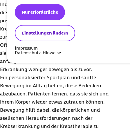
Individualisierte Bewegungstherapie kann auch
Nur erforderliche
die weitere Genesung nach einer Krebserkrankung
positiv beeinflussen und hilft vielen ehemaligen
Krebspatientinnen und -patienten, ihren Weg
Einstellungen ändern
zurück in den Alltag zu finden.
Oft sind Menschen nach dem Krebs unsicher, was
Impressum
Datenschutz-Hinweise
sie an Sport machen können und dürfen. Das kann
anfänglich dazu führen, dass sie sich nach der
Erkrankung weniger bewegen als zuvor.
Ein personalisierter Sportplan und sanfte
Bewegung im Alltag helfen, diese Bedenken
abzubauen. Patienten lernen, dass sie sich und
ihrem Körper wieder etwas zutrauen können.
Bewegung hilft dabei, die körperlichen und
seelischen Herausforderungen nach der
Krebserkrankung und der Krebstherapie zu