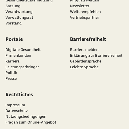
Gesundheitsdatennutzung
Mitglied werden
Satzung
Newsletter
externer Link:
Verantwortung
Weiterempfehlen
Verwaltungsrat
Vertriebspartner
Vorstand
Portale
Barrierefreiheit
Digitale Gesundheit
Barriere melden
Firmenkunden
Erklärung zur Barrierefreiheit
Karriere
Gebärdensprache
Leistungserbringer
Leichte Sprache
Politik
Presse
Rechtliches
Impressum
Datenschutz
Nutzungsbedingungen
Fragen zum Online-Angebot