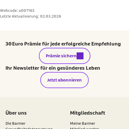
während der Tumortherapie
Webcode: a007163
Letzte Aktualisierung:
02.03.2026
30 Euro Prämie für jede erfolgreiche Empfehlung
externer Link:
Prämie sichern
Ihr Newsletter für ein gesünderes Leben
Jetzt abonnieren
Über uns
Mitgliedschaft
Die Barmer
Meine Barmer