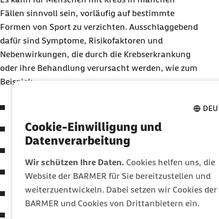
Fällen sinnvoll sein, vorläufig auf bestimmte
Formen von Sport zu verzichten. Ausschlaggebend
dafür sind Symptome, Risikofaktoren und
Nebenwirkungen, die durch die Krebserkrankung
oder ihre Behandlung verursacht werden, wie zum
Beispiel:
Schwindel
DEU
Cookie-Einwilligung und
Übelkeit und Erbrechen
Datenverarbeitung
akuter Infekt und
Fieber
Wir schützen Ihre Daten.
Cookies helfen uns, die
hohe Gefahr für eine Infektion
Website der BARMER für Sie bereitzustellen und
weiterzuentwickeln. Dabei setzen wir Cookies der
Blutarmut (Anämie)
BARMER und Cookies von Drittanbietern ein.
Blutgerinnungsstörung