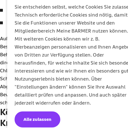
Sie entscheiden selbst, welche Cookies Sie zulass
unmittelbar nach einer Operation
Technisch erforderliche Cookies sind nötig, damit
in manchen Fällen bei Diabetes mellitus und
Sie die Funktionen unserer Website und den
Bluthochdruck
Mitgliederbereich Meine BARMER nutzen können.
Außerdem sollten Patientinnen und Patienten
Mit weiteren Cookies können wir z. B.
Besonderheiten beachten, die aus ihrer
Werbeanzeigen personalisieren und Ihnen Angeb
Behandlung folgen. Beispielsweise sollte man sich
von Dritten zur Verfügung stellen. Oder
direkt nach der Strahlentherapie vor Salz- und
herausfinden, für welche Inhalte Sie sich besonde
Chlorwasser sowie der Sonne schützen, daher ist
interessieren und wie wir Ihnen ein besonders gu
Schwimmen in diesem Fall nicht empfehlenswert.
Nutzungserlebnis bieten können. Über
Abgesehen von diesen Ausnahmen kann moderate
"Einstellungen ändern" können Sie Ihre Auswahl
Bewegung Menschen mit Krebs in der Regel nicht
detailliert prüfen und anpassen. Und auch später
schaden.
jederzeit widerrufen oder ändern.
Körperlicher Aufbau nach
Alle zulassen
Krebs