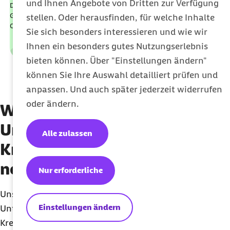
und Ihnen Angebote von Dritten zur Verfügung
Die Kooperation mit dem Zentrum für Risikofeststellung und
Gendiagnostik von Brust- und Eierstockkrebs an der Berliner
stellen. Oder herausfinden, für welche Inhalte
Charité gehört zu den Leistungen der Topmedizin der Barmer.
Sie sich besonders interessieren und wie wir
Ihnen ein besonders gutes Nutzungserlebnis
Leistungen
Kategorie
bieten können. Über "Einstellungen ändern"
können Sie Ihre Auswahl detailliert prüfen und
anpassen. Und auch später jederzeit widerrufen
oder ändern.
Wann und wo können Sie die
Untersuchungen zur
Alle zulassen
Krebsvorsorge in Anspruch
nehmen?
Nur erforderliche
Unsere Versicherten können die verschiedenen
Einstellungen ändern
Untersuchungen zur Früherkennung von
Krebserkrankungen wahrnehmen, sobald sie ein