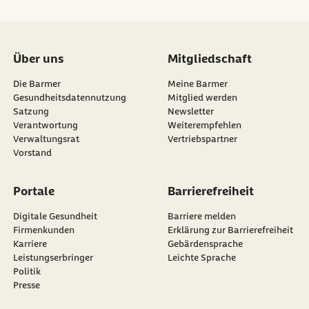
Über uns
Mitgliedschaft
Die Barmer
Meine Barmer
Gesundheitsdatennutzung
Mitglied werden
Satzung
Newsletter
externer Link:
Verantwortung
Weiterempfehlen
Verwaltungsrat
Vertriebspartner
Vorstand
Portale
Barrierefreiheit
Digitale Gesundheit
Barriere melden
Firmenkunden
Erklärung zur Barrierefreiheit
Karriere
Gebärdensprache
Leistungserbringer
Leichte Sprache
Politik
Presse