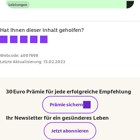
Leistungen
Kategorie
Hat Ihnen dieser Inhalt geholfen?
Ihre Bewertung: 1 Stern
Ihre Bewertung: 2 Sterne
Ihre Bewertung: 3 Sterne
Ihre Bewertung: 4 Sterne
Ihre Bewertung: 5 Sterne
Webcode: a007698
Letzte Aktualisierung:
15.02.2023
30 Euro Prämie für jede erfolgreiche Empfehlung
externer Link:
Prämie sichern
Ihr Newsletter für ein gesünderes Leben
Jetzt abonnieren