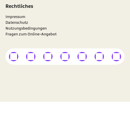
Rechtliches
Impressum
Datenschutz
Nutzungsbedingungen
Fragen zum Online-Angebot
externer Link
externer Link
externer Link
externer Link
externer Link
externer Link
externer
Besuchen Sie die
BARMER
auf