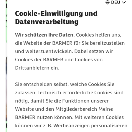
DEU
Lungenkrebs-Screening
Cookie-Einwilligung und
Wer mit dem Rauchen aufgehört hat oder immer noch raucht,
Datenverarbeitung
trägt ein erhöhtes Risiko für Lungenkrebs. Einmal jährlich können
Sie jetzt eine spezielle Untersuchung zur Früherkennung nutzen.
Wir schützen Ihre Daten.
Cookies helfen uns,
die Website der BARMER für Sie bereitzustellen
Leistungen
Kategorie
und weiterzuentwickeln. Dabei setzen wir
Cookies der BARMER und Cookies von
Drittanbietern ein.
Sie entscheiden selbst, welche Cookies Sie
zulassen. Technisch erforderliche Cookies sind
nötig, damit Sie die Funktionen unserer
Website und den Mitgliederbereich Meine
BARMER nutzen können. Mit weiteren Cookies
Brust- und Eierstockkrebs
können wir z. B. Werbeanzeigen personalisieren