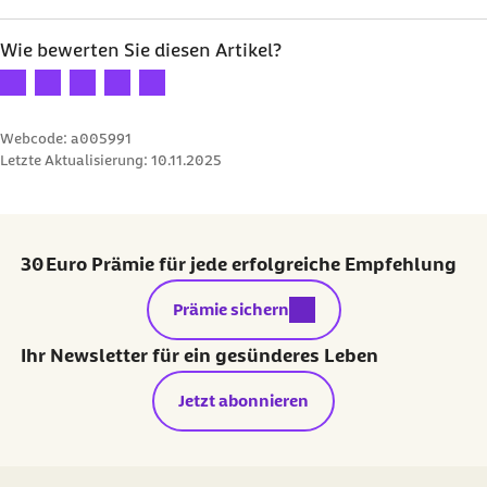
Wie bewerten Sie diesen Artikel?
Ihre Bewertung: 1 Stern
Ihre Bewertung: 2 Sterne
Ihre Bewertung: 3 Sterne
Ihre Bewertung: 4 Sterne
Ihre Bewertung: 5 Sterne
Webcode: a005991
Letzte Aktualisierung:
10.11.2025
30 Euro Prämie für jede erfolgreiche Empfehlung
externer Link:
Prämie sichern
Ihr Newsletter für ein gesünderes Leben
Jetzt abonnieren