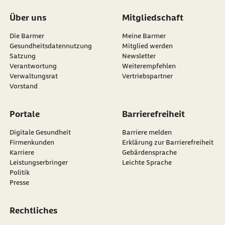
Über uns
Mitgliedschaft
Die Barmer
Meine Barmer
Gesundheitsdatennutzung
Mitglied werden
Satzung
Newsletter
externer Link:
Verantwortung
Weiterempfehlen
Verwaltungsrat
Vertriebspartner
Vorstand
Portale
Barrierefreiheit
Digitale Gesundheit
Barriere melden
Firmenkunden
Erklärung zur Barrierefreiheit
Karriere
Gebärdensprache
Leistungserbringer
Leichte Sprache
Politik
Presse
Rechtliches