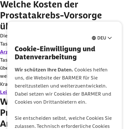
Welche Kosten der
Prostatakrebs-Vorsorge
übernimmt die Barmer?
Die Barmer übernimmt die Kosten für die
DEU
Tastuntersuchung der Prostata sowie das
Cookie-Einwilligung und
Arztgespräch
. Ergibt sich aus der
Datenverarbeitung
Tastuntersuchung ein Verdacht auf Prostatakrebs,
übernimmt die Barmer auch die Kosten der
Wir schützen Ihre Daten.
Cookies helfen
weiterführenden Untersuchungen. Gibt es keinen
uns, die Website der BARMER für Sie
Krankheitsverdacht, ist der PSA-Test eine
IGeL-
bereitzustellen und weiterzuentwickeln.
Leistung
, die selbst bezahlt werden muss.
Dabei setzen wir Cookies der BARMER und
Wer kann die
Cookies von Drittanbietern ein.
Prostatakrebs-Vorsorge in
Sie entscheiden selbst, welche Cookies Sie
Anspruch nehmen?
zulassen. Technisch erforderliche Cookies