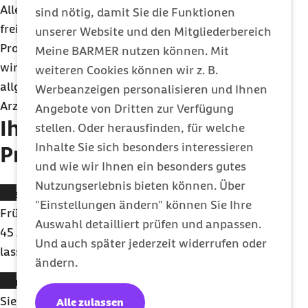
Alle versicherten Männer ab 45 Jahren können
sind nötig, damit Sie die Funktionen
freiwillig und kostenlos an der Untersuchung zur
unserer Website und den Mitgliederbereich
Prostatakrebs-Vorsorge teilnehmen. In der Regel
Meine BARMER nutzen können. Mit
wird die Untersuchung in einer urologischen,
weiteren Cookies können wir z. B.
allgemeinmedizinischen oder internistischen
Werbeanzeigen personalisieren und Ihnen
Arztpraxis durchgeführt.
Angebote von Dritten zur Verfügung
Ihre Barmer-Vorteile für die
stellen. Oder herausfinden, für welche
Inhalte Sie sich besonders interessieren
Prostatakrebs-Vorsorge
und wie wir Ihnen ein besonders gutes
Nutzungserlebnis bieten können. Über
Kostenfreie Untersuchung:
Die
"Einstellungen ändern" können Sie Ihre
Früherkennungsuntersuchung können Männer ab
Auswahl detailliert prüfen und anpassen.
45 Jahren einmal jährlich kostenfrei durchführen
Und auch später jederzeit widerrufen oder
lassen.
ändern.
Punkte sammeln:
Mit der Untersuchung können
Sie zusätzlich Punkte im Barmer Bonusprogramm
Alle zulassen