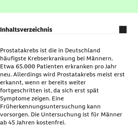
Inhaltsverzeichnis
Wie ist der Ablauf der Prostatakrebs-
Untersuchung?
Prostatakrebs ist die in Deutschland
häufigste Krebserkrankung bei Männern.
Welche Kosten der Prostatakrebs-Vorsorge
Etwa 65.000 Patienten erkranken pro Jahr
übernimmt die Barmer?
neu. Allerdings wird Prostatakrebs meist erst
Wer kann die Prostatakrebs-Vorsorge in
erkannt, wenn er bereits weiter
Anspruch nehmen?
fortgeschritten ist, da sich erst spät
Ihre Barmer-Vorteile für die Prostatakrebs-
Symptome zeigen. Eine
Vorsorge
Früherkennungsuntersuchung kann
vorsorgen. Die Untersuchung ist für Männer
ab 45 Jahren kostenfrei.