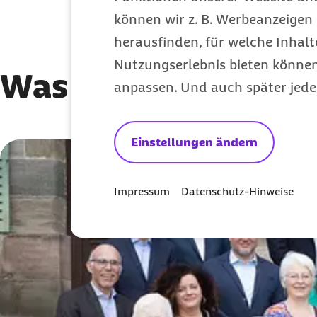
können wir z. B. Werbeanzeigen 
herausfinden, für welche Inhalt
Nutzungserlebnis bieten können.
Was den Barmer Ver
anpassen. Und auch später jede
Einstellungen ändern
Karussell mit 3 Elementen
Element 1 von 3
Impressum
Datenschutz-Hinweise