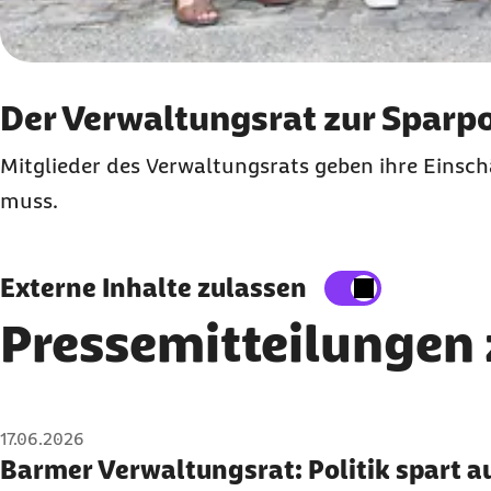
Der Verwaltungsrat zur Sparpo
Mitglieder des Verwaltungsrats geben ihre Einsc
muss.
Externe Inhalte zulassen
Pressemitteilungen
Karussell mit 22 Elementen
Element 1 von 22
17.06.2026
Barmer Verwaltungsrat: Politik spart 