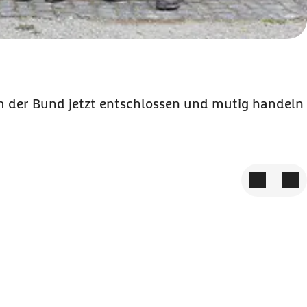
m der Bund jetzt entschlossen und mutig handeln
Zum vorige
Zum 