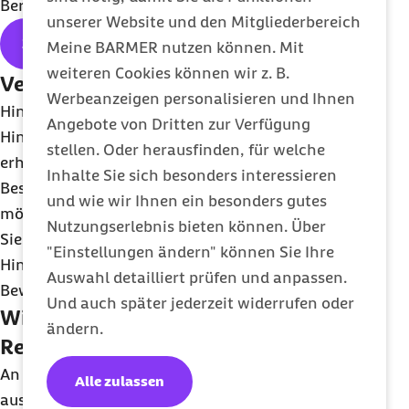
Berlin.
unserer Website und den Mitgliederbereich
Zum Online-Hinweissystem
Meine BARMER nutzen können. Mit
weiteren Cookies können wir z. B.
Verdacht genau beschreiben
Werbeanzeigen personalisieren und Ihnen
Hinweisgeber können über das externe
Online
-
Angebote von Dritten zur Verfügung
Hinweissystem mit der Barmer kommunizieren. Sie
stellen. Oder herausfinden, für welche
erhalten Zugang zu einem anonymen Postfach.
Inhalte Sie sich besonders interessieren
Beschreiben Sie darin Ihren Verdacht so genau wie
und wie wir Ihnen ein besonders gutes
möglich. Falls Ihnen Unterlagen vorliegen, fügen
Nutzungserlebnis bieten können. Über
Sie diese bitte bei. Nur ausreichend konkrete
"Einstellungen ändern" können Sie Ihre
Hinweise und Beweise helfen bei der
Auswahl detailliert prüfen und anpassen.
Beweisführung und können etwas bewirken.
Und auch später jederzeit widerrufen oder
Wir kümmern uns gezielt um
ändern.
Regelverstöße
An die Abteilung
Compliance
melden Sie bitte
Alle zulassen
ausschließlich Regelverstöße. Für Beschwerden an