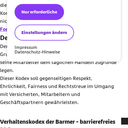
die Barmer ist das Online-Hinweissystem oder die
Nur erforderliche
Kontaktmöglichkeiten zum Bereich
Compliance
nicht geeignet. Hierzu nutzen Sie bitte das
Formular für Komplimente und Beschwerden
.
Einstellungen ändern
Der Barmer Verhaltenskodex
Der Barmer Verhaltenskodex umfasst einheitliche
Impressum
Datenschutz-Hinweise
Grundsätze, die das Unternehmen Barmer und
seine Mitarbeiter dem täglichen Handeln zugrunde
legen.
Dieser Kodex soll gegenseitigen Respekt,
Ehrlichkeit,
Fairness
und Rechtstreue im Umgang
mit Versicherten, Mitarbeitern und
Geschäftspartnern gewährleisten.
Verhaltenskodex der Barmer - barrierefreies