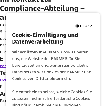
Compliance
-Abteilung –
auf Wunsch auch anonym
Bei Verdacht auf schwere Regelverstöße können
DEU
Sie uns konkrete und begründete Hinweise dazu
Cookie-Einwilligung und
über unterschiedliche Kanäle geben. Wir
Datenverarbeitung
behandeln alle Hinweise vertraulich - egal, wie sie
uns erreichen.
Wir schützen Ihre Daten.
Cookies helfen
E-Mail
uns, die Website der BARMER für Sie
bereitzustellen und weiterzuentwickeln.
compliance@barmer.de
Dabei setzen wir Cookies der BARMER und
Telefon
Cookies von Drittanbietern ein.
0202 568 992 244
(Anrufe aus den deutschen
Fest- und Mobilfunknetzen sind für Sie kostenfrei.)
Sie entscheiden selbst, welche Cookies Sie
Anschrift
zulassen. Technisch erforderliche Cookies
Barmer,
Compliance
, Postfach 110704, 10837
sind nötig, damit Sie die Funktionen