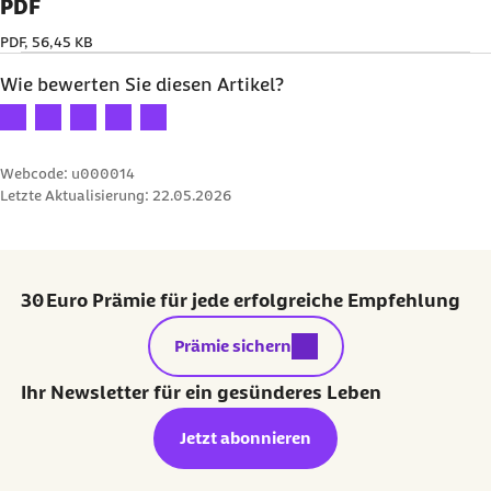
PDF
PDF, 56,45 KB
Wie bewerten Sie diesen Artikel?
Ihre Bewertung: 1 Stern
Ihre Bewertung: 2 Sterne
Ihre Bewertung: 3 Sterne
Ihre Bewertung: 4 Sterne
Ihre Bewertung: 5 Sterne
Webcode: u000014
Letzte Aktualisierung:
22.05.2026
30 Euro Prämie für jede erfolgreiche Empfehlung
externer Link:
Prämie sichern
Ihr Newsletter für ein gesünderes Leben
Jetzt abonnieren