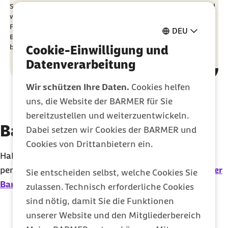
Social-Media-Hype um das sogenannte Sleepmaxxing steckt und
warum das Deutsche Sportabzeichen bis heute ein guter
Fitnesscheck ist. Außerdem zeigen wir, wie sich eine
DEU
Badedermatitis durch Zerkarien erkennen lässt und wie Sie sich
beim Baden im See wirksam schützen können.
Cookie-Einwilligung und
Datenverarbeitung
Wir schützen Ihre Daten.
Cookies helfen
uns, die Website der BARMER für Sie
bereitzustellen und weiterzuentwickeln.
Barmer Presse-Service
Dabei setzen wir Cookies der BARMER und
Cookies von Drittanbietern ein.
Haben Sie Fragen? Gerne beraten wir Sie
persönlich.
Die Kontakt-Seite der Presseabteilung der
Sie entscheiden selbst, welche Cookies Sie
Barmer
zulassen. Technisch erforderliche Cookies
sind nötig, damit Sie die Funktionen
unserer Website und den Mitgliederbereich