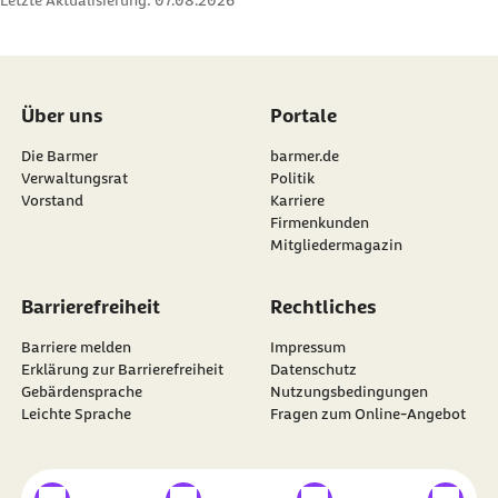
Über uns
Portale
Die Barmer
barmer.de
Verwaltungsrat
Politik
Vorstand
Karriere
Firmenkunden
Mitgliedermagazin
Barrierefreiheit
Rechtliches
Barriere melden
Impressum
Erklärung zur Barrierefreiheit
Datenschutz
Gebärdensprache
Nutzungsbedingungen
Leichte Sprache
Fragen zum Online-Angebot
externer Link
externer Link
externer Link
externer