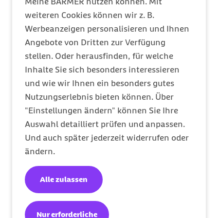
Meine BARMER nutzen können. Mit
weiteren Cookies können wir z. B.
externer Link:
Werbeanzeigen personalisieren und Ihnen
E-Mail Kontakt
Angebote von Dritten zur Verfügung
stellen. Oder herausfinden, für welche
Inhalte Sie sich besonders interessieren
Presseverteiler
und wie wir Ihnen ein besonders gutes
Nutzungserlebnis bieten können. Über
"Einstellungen ändern" können Sie Ihre
Auswahl detailliert prüfen und anpassen.
Telefon Service
Und auch später jederzeit widerrufen oder
ändern.
Alle zulassen
Pressestelle Berlin
Nur erforderliche