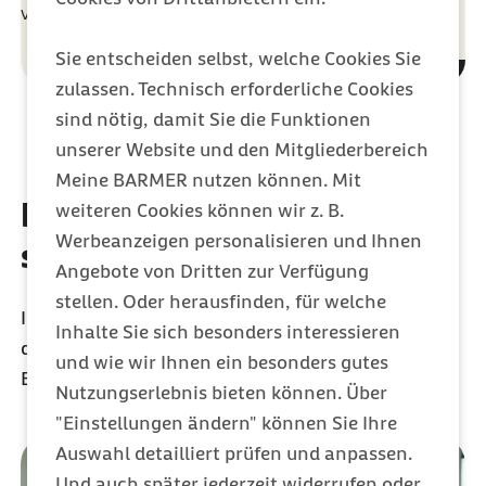
Vertretern unserer Mitglieder.
Sie entscheiden selbst, welche Cookies Sie
zulassen. Technisch erforderliche Cookies
sind nötig, damit Sie die Funktionen
unserer Website und den Mitgliederbereich
Meine BARMER nutzen können. Mit
Für Sie machen wir uns
weiteren Cookies können wir z. B.
Werbeanzeigen personalisieren und Ihnen
stark
Angebote von Dritten zur Verfügung
stellen. Oder herausfinden, für welche
Informieren Sie sich über unser Selbstverständnis,
Inhalte Sie sich besonders interessieren
die Arbeit unserer Gremien und die aktuellen
und wie wir Ihnen ein besonders gutes
Entwicklungen bei der Barmer.
Nutzungserlebnis bieten können. Über
"Einstellungen ändern" können Sie Ihre
Auswahl detailliert prüfen und anpassen.
Und auch später jederzeit widerrufen oder