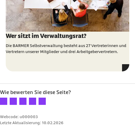
Wer sitzt im Verwaltungsrat?
Die BARMER Selbstverwaltung besteht aus 27 Vertreterinnen und
Vertretern unserer Mitglieder und drei Arbeitgebervertretern.
Wie bewerten Sie diese Seite?
Ihre Bewertung: 1 Stern
Ihre Bewertung: 2 Sterne
Ihre Bewertung: 3 Sterne
Ihre Bewertung: 4 Sterne
Ihre Bewertung: 5 Sterne
Webcode: u000003
Letzte Aktualisierung:
10.02.2026