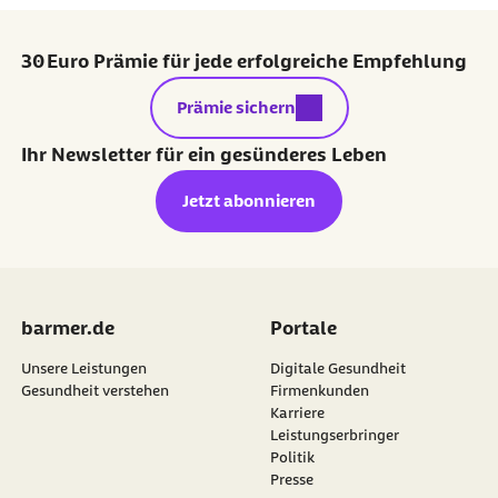
30 Euro Prämie für jede erfolgreiche Empfehlung
externer Link:
Prämie sichern
Ihr Newsletter für ein gesünderes Leben
Jetzt abonnieren
barmer.de
Portale
Unsere Leistungen
Digitale Gesundheit
Gesundheit verstehen
Firmenkunden
Karriere
Leistungserbringer
Politik
Presse