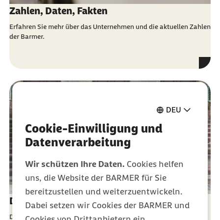
Zahlen, Daten, Fakten
Erfahren Sie mehr über das Unternehmen und die aktuellen Zahlen
der Barmer.
DEU
Cookie-Einwilligung und
Datenverarbeitung
Wir schützen Ihre Daten.
Cookies helfen
uns, die Website der BARMER für Sie
bereitzustellen und weiterzuentwickeln.
Die Basis hat das Sagen
Dabei setzen wir Cookies der BARMER und
Die Barmer Selbstverwaltung besteht aus Vertreterinnen und
Cookies von Drittanbietern ein.