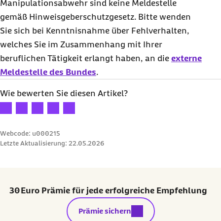
Manipulationsabwehr sind keine Meldestelle
gemäß Hinweisgeberschutzgesetz. Bitte wenden
Sie sich bei Kenntnisnahme über Fehlverhalten,
welches Sie im Zusammenhang mit Ihrer
beruflichen Tätigkeit erlangt haben, an die
externe
Meldestelle des Bundes
.
Wie bewerten Sie diesen Artikel?
Ihre Bewertung: 1 Stern
Ihre Bewertung: 2 Sterne
Ihre Bewertung: 3 Sterne
Ihre Bewertung: 4 Sterne
Ihre Bewertung: 5 Sterne
Webcode: u000215
Letzte Aktualisierung:
22.05.2026
30 Euro Prämie für jede erfolgreiche Empfehlung
externer Link:
Prämie sichern