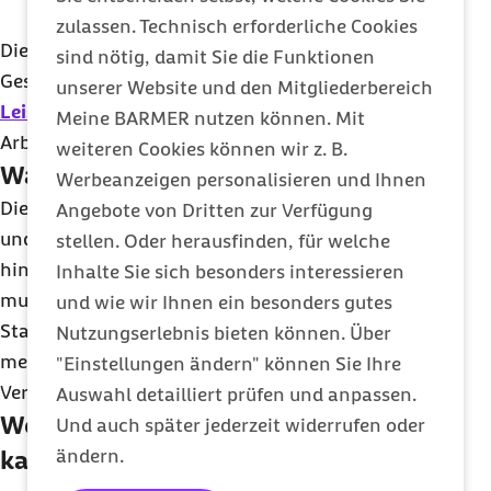
Krankentransporten)
zulassen. Technisch erforderliche Cookies
Die Beteiligten finden sich in allen Bereichen des
sind nötig, damit Sie die Funktionen
Gesundheitswesens. Hierzu zählen
unserer Website und den Mitgliederbereich
Leistungserbringer
, Ärztinnen und Ärzte,
Meine BARMER nutzen können. Mit
Arbeitgeber und Versicherte.
weiteren Cookies können wir z. B.
Was geschieht bei Verdachtsfällen?
Werbeanzeigen personalisieren und Ihnen
Die Barmer geht grundsätzlich jedem glaubhaften
Angebote von Dritten zur Verfügung
und nachvollziehbaren Hinweis nach. Bei
stellen. Oder herausfinden, für welche
hinreichender Verdachtslage übergibt sie
Inhalte Sie sich besonders interessieren
mutmaßliche Verdachtsfälle der
und wie wir Ihnen ein besonders gutes
Staatsanwaltschaft. Daneben holt die Barmer
Nutzungserlebnis bieten können. Über
mehrere Millionen Euro für die
"Einstellungen ändern" können Sie Ihre
Versichertengemeinschaft zurück.
Auswahl detailliert prüfen und anpassen.
Wer kann Hinweise geben und wie
Und auch später jederzeit widerrufen oder
ändern.
kann ich bei einem Verdacht