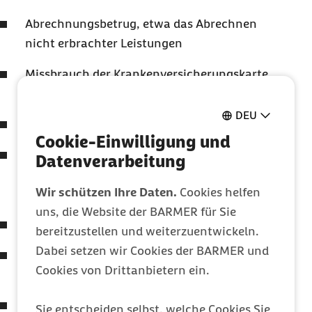
Abrechnungsbetrug, etwa das Abrechnen
nicht erbrachter Leistungen
Missbrauch der Krankenversicherungskarte
(Chipkarte)
DEU
Fälschung und/oder Verkauf von Rezepten
Cookie-Einwilligung und
Rezeptbetrug, etwa indem eine
Datenverarbeitung
Empfangsbestätigung/Unterschrift für
Wir schützen Ihre Daten.
Cookies helfen
mehrere Leistungen vorab verlangt wird
uns, die Website der BARMER für Sie
Urkundenfälschung / Unterschriftenfälschung
bereitzustellen und weiterzuentwickeln.
Dabei setzen wir Cookies der BARMER und
Erschleichen von Leistungen (
z.
Cookies von Drittanbietern ein.
B.
Krankengeld, Verhinderungspflege)
Abrechnen überhöhter Wegstrecken (
z. B.
bei
Sie entscheiden selbst, welche Cookies Sie