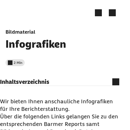
Zum Seiteninhalt springen
Bildmaterial
Infografiken
2 Min
Lesedauer weniger als
Inhaltsverzeichnis
Barmer Studie – Digitalisierung hilft gegen
Stress im Beruf
Wir bieten Ihnen anschauliche Infografiken
für Ihre Berichterstattung.
Wie gesund sind die Bundesbürger? – Atlas der
Über die folgenden Links gelangen Sie zu den
Barmer gibt Aufschluss
entsprechenden Barmer Reports samt
Barmer Arzneimittelreport