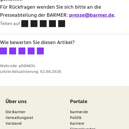
Für Rückfragen wenden Sie sich bitte an die
Presseabteilung der
BARMER
:
presse@barmer.de
.
Teilen auf
Wie bewerten Sie diesen Artikel?
Ihre Bewertung: 1 Stern
Ihre Bewertung: 2 Sterne
Ihre Bewertung: 3 Sterne
Ihre Bewertung: 4 Sterne
Ihre Bewertung: 5 Sterne
Webcode: p006634
Letzte Aktualisierung:
02.06.2026
Über uns
Portale
Die Barmer
barmer.de
Verwaltungsrat
Politik
Vorstand
Karriere