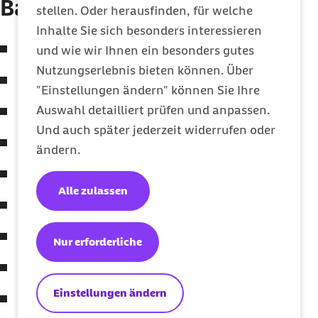
Barmer Pflegereport
stellen. Oder herausfinden, für welche
Inhalte Sie sich besonders interessieren
Pflegereport 2025
und wie wir Ihnen ein besonders gutes
Nutzungserlebnis bieten können. Über
Pflegereport 2024
"Einstellungen ändern" können Sie Ihre
Auswahl detailliert prüfen und anpassen.
Pflegereport 2023
Und auch später jederzeit widerrufen oder
Pflegereport 2022
ändern.
Pflegereport 2021
Alle zulassen
Pflegereport 2020
Pflegereport 2019
Nur erforderliche
Pflegereport 2018
Einstellungen ändern
Pflegereport 2017