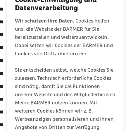
Datenverarbeitung
Krankenhausreport 2025
Wir schützen Ihre Daten.
Cookies helfen
Krankenhausreport 2024
uns, die Website der BARMER für Sie
Krankenhausreport 2023
bereitzustellen und weiterzuentwickeln.
Dabei setzen wir Cookies der BARMER und
Krankenhausreport 2022
Cookies von Drittanbietern ein.
Krankenhausreport 2021
Sie entscheiden selbst, welche Cookies Sie
Krankenhausreport 2020
zulassen. Technisch erforderliche Cookies
Krankenhausreport 2019
sind nötig, damit Sie die Funktionen
unserer Website und den Mitgliederbereich
Krankenhausreport 2018
Meine BARMER nutzen können. Mit
weiteren Cookies können wir z. B.
Krankenhausreport 2017
Werbeanzeigen personalisieren und Ihnen
Krankenhausreport 2016
Angebote von Dritten zur Verfügung