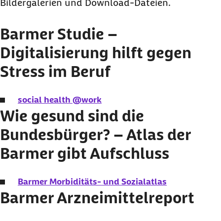
Bildergalerien und Download-Dateien.
Barmer Arztreport
Barmer Heil- und Hilfsmittelreport
Barmer Studie –
Barmer Krankenhausreport
Digitalisierung hilft gegen
Barmer Pflegereport
Stress im Beruf
Barmer Zahnreport
Nutzungsrechte
social health @work
Wie gesund sind die
Bundesbürger? – Atlas der
Barmer gibt Aufschluss
Barmer Morbiditäts- und Sozialatlas
Barmer Arzneimittelreport