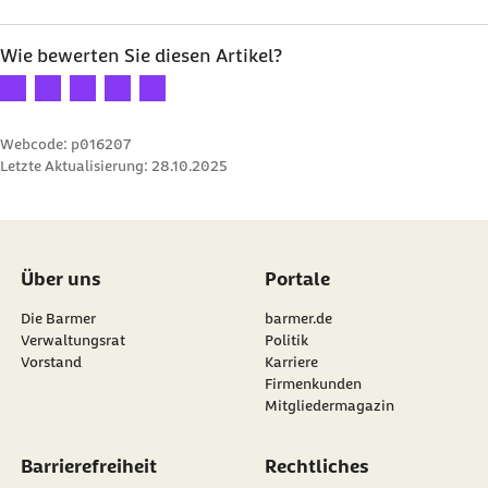
Wie bewerten Sie diesen Artikel?
Ihre Bewertung: 1 Stern
Ihre Bewertung: 2 Sterne
Ihre Bewertung: 3 Sterne
Ihre Bewertung: 4 Sterne
Ihre Bewertung: 5 Sterne
Webcode: p016207
Letzte Aktualisierung:
28.10.2025
Über uns
Portale
Die Barmer
barmer.de
Verwaltungsrat
Politik
Vorstand
Karriere
Firmenkunden
Mitgliedermagazin
Barrierefreiheit
Rechtliches