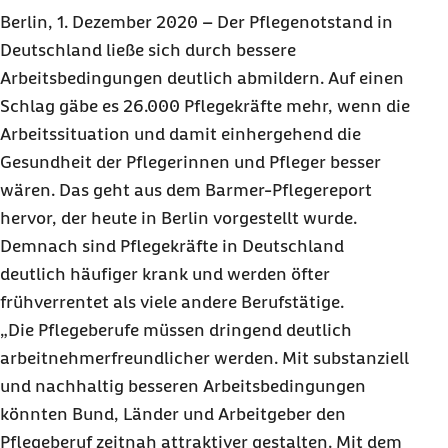
Frühverrentungen in der Pflege
Berlin, 1. Dezember 2020 – Der Pflegenotstand in
180 Prozent mehr Fehltage aufgrund von
Deutschland ließe sich durch bessere
Rückenschmerzen
Arbeitsbedingungen deutlich abmildern. Auf einen
Schlag gäbe es 26.000 Pflegekräfte mehr, wenn die
Aus- und Weiterbildungsoffensive zwingend
erforderlich
Arbeitssituation und damit einhergehend die
Gesundheit der Pflegerinnen und Pfleger besser
Service / Materialien für Redaktionen
wären. Das geht aus dem Barmer-Pflegereport
hervor, der heute in Berlin vorgestellt wurde.
Demnach sind Pflegekräfte in Deutschland
deutlich häufiger krank und werden öfter
frühverrentet als viele andere Berufstätige.
„Die Pflegeberufe müssen dringend deutlich
arbeitnehmerfreundlicher werden. Mit substanziell
und nachhaltig besseren Arbeitsbedingungen
könnten Bund, Länder und Arbeitgeber den
Pflegeberuf zeitnah attraktiver gestalten. Mit dem