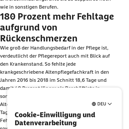
wie in sonstigen Berufen.
180 Prozent mehr Fehltage
aufgrund von
Rückenschmerzen
Wie groß der Handlungsbedarf in der Pflege ist,
verdeutlicht der Pflegereport auch mit Blick auf
den Krankenstand. So fehlte jede
krankgeschriebene Altenpflegefachkraft in den
Jahren 2016 bis 2018 im Schnitt 18,6 Tage und
damit 40 Prozent länger als Beschäftigte in
sonstigen Berufen (13,3 Fehltage).
DEU
Altenpflegehilfskräfte waren sogar im Schnitt 20,2
Tage krank. „Pflegekräfte haben vor allem lange
Cookie-Einwilligung und
Fehlzeiten aufgrund von psychischen Problemen
Datenverarbeitung
sowie Muskel-Skelett-Erkrankungen“, sagte