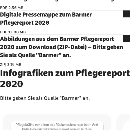
PDF, 2,56 MB
Digitale Pressemappe zum Barmer
Pflegereport 2020
PDF, 13,88 MB
Abbildungen aus dem Barmer Pflegereport
2020 zum Download (ZIP-Datei) – Bitte geben
Sie als Quelle "Barmer" an.
ZIP, 3,74 MB
Infografiken zum Pflegereport
2020
Bitte geben Sie als Quelle "Barmer" an.
Karussell mit 5 Elementen
Element 1 von 5
Element