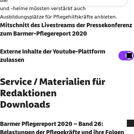
Barmer-Vorstandsvorsitzende. Die Pflegedienste
und -heime müssten verstärkt auch
Ausbildungsplätze für Pflegehilfskräfte anbieten.
Mitschnitt des Livestreams der Pressekonferenz
zum Barmer-Pflegereport 2020
Externe Inhalte anzeigen
Externe Inhalte der Youtube-Plattform
zulassen
Sie können an dieser Stelle einstellen, alle externen
Inhalte auf der Website anzeigen zu lassen.
Ich bin damit einverstanden, dass personenbezogene
Service / Materialien für
Daten an Drittplattformen übermittelt werden.
Redaktionen
Mehr dazu in unserer
Datenschutzerklärung
.
Downloads
Barmer Pflegereport 2020 – Band 26:
Belastungen der Pflegekräfte und ihre Folgen