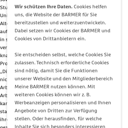
Wir schützen Ihre Daten.
Cookies helfen
Studienautor
Prof. Dr.
Heinz Rothgang von der
uns, die Website der BARMER für Sie
Universität Bremen. So wiesen Beschäftigte in der
bereitzustellen und weiterzuentwickeln.
Altenpflege etwa 80 bis 90 Prozent mehr Fehltage
Dabei setzen wir Cookies der BARMER und
aufgrund von Depressionen auf als Erwerbstätige
Cookies von Drittanbietern ein.
in sonstigen Berufen. Rückenschmerzen
verursachten bei Fachkräften in der Altenpflege
Sie entscheiden selbst, welche Cookies Sie
knapp 96 Prozent und bei Hilfskräften etwa 180
zulassen. Technisch erforderliche Cookies
Prozent mehr Fehltage als in anderen Berufen.
sind nötig, damit Sie die Funktionen
„Die Arbeitsbedingungen in der Pflege können
unserer Website und den Mitgliederbereich
nicht so bleiben, wie sie sind. Hier sind die
Meine BARMER nutzen können. Mit
Arbeitgeber in der Pflicht, neben geregelten
weiteren Cookies können wir z. B.
Arbeitszeiten stärker auf Vorsorge zu setzen. Es
Werbeanzeigen personalisieren und Ihnen
kann nicht angehen, dass nicht einmal jede zweite
Angebote von Dritten zur Verfügung
stationäre Pflegeeinrichtung Präventionskurse für
stellen. Oder herausfinden, für welche
ihre Beschäftigten anbietet“, sagte Rothgang. Mit
Inhalte Sie sich besonders interessieren
gezielten Trainings gegen Rückenprobleme oder