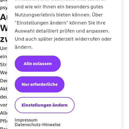
und wie wir Ihnen ein besonders gutes
psychischen Stress könne Einiges erreicht werden.
Nutzungserlebnis bieten können. Über
Aus- und
"Einstellungen ändern" können Sie Ihre
Weiterbildungsoffensive
Auswahl detailliert prüfen und anpassen.
zwingend erforderlich
Und auch später jederzeit widerrufen oder
ändern.
Um die Situation in der Pflege zu verbessern, sei
ein Maßnahmenpaket erforderlich, ergänzte
Alle zulassen
Straub. „In den Pflegeberufen ist eine Aus- und
Weiterbildungsoffensive zwingend erforderlich.
Der Gesetzgeber hat hier mit der Konzertierten
Nur erforderliche
Aktion Pflege, die bis zum Jahr 2023 einen
deutlichen Zuwachs an Ausbildungsplätzen
vorsieht, einen wichtigen Schritt gemacht.
Einstellungen ändern
Allerdings richtet sich der Fokus dabei nur auf
Impressum
Pflegefachkräfte. Das reicht nicht aus“, so der
Datenschutz-Hinweise