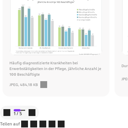
Häufig diagnostizierte Krankheiten bei
Dur
Erwerbstätigkeiten in der Pflege, jährliche Anzahl je
100 Beschäftigte
JPE
Dow
JPEG, 484,18 KB
Download:Diese Grafik zeigt häufig diagnostizierte Krankgeiten bei
Zum vorigen Element
Zum nächsten Element
1
/
5
Teilen auf