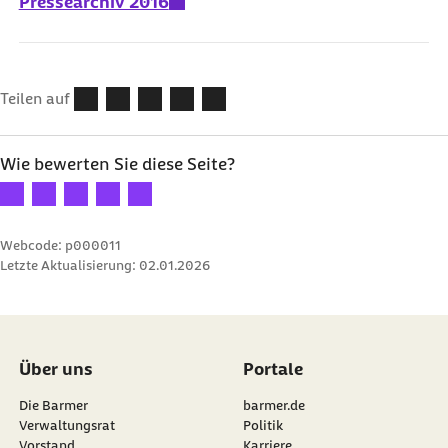
Pressearchiv 2016
Teilen auf
Wie bewerten Sie diese Seite?
Ihre Bewertung: 1 Stern
Ihre Bewertung: 2 Sterne
Ihre Bewertung: 3 Sterne
Ihre Bewertung: 4 Sterne
Ihre Bewertung: 5 Sterne
Webcode: p000011
Letzte Aktualisierung:
02.01.2026
Über uns
Portale
Die Barmer
barmer.de
Verwaltungsrat
Politik
Vorstand
Karriere