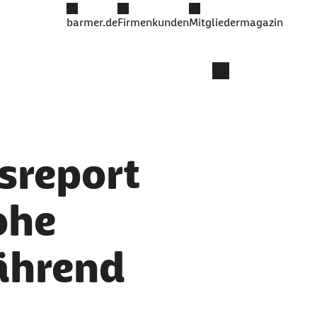
barmer.de
Firmenkunden
Mitgliedermagazin
sreport
ohe
während