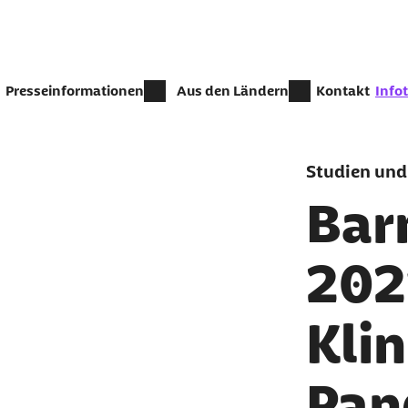
Zum Seiteninhalt springen
zur Z
Presseinformationen
Aus den Ländern
Kontakt
Info
Studien und
Bar
202
Kli
Pan