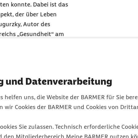
en konnte. Dabei ist das
pekt, der über Leben
ugurzky, Autor des
reichs „Gesundheit“ am
n Essen mit Blick auf den
er im
benen
g und Datenverarbeitung
s helfen uns, die Website der BARMER für Sie bere
en wir Cookies der BARMER und Cookies von Drittan
m es in den Jahren 2017
Fälle zu einer
ookies Sie zulassen. Technisch erforderliche Cookie
probe von fünf Millionen
d den Mitgliederbereich Meine BARMER nutzen kön