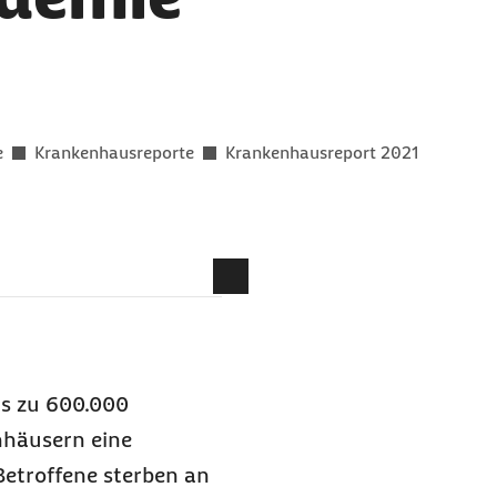
er als
e
Krankenhausreporte
Krankenhausreport 2021
 komplett einhaltbar
enen Infektionen
rds und Kontrolle
is zu 600.000
nhäusern eine
Betroffene sterben an