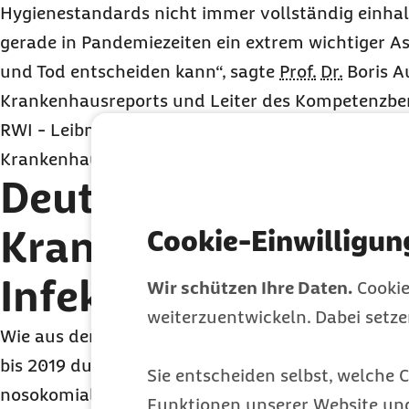
Hygienestandards nicht immer vollständig einhalt
gerade in Pandemiezeiten ein extrem wichtiger As
und Tod entscheiden kann“, sagte
Prof.
Dr.
Boris A
Krankenhausreports und Leiter des Kompetenzbe
RWI - Leibniz-Institut für Wirtschaftsforschung i
Krankenhausreport.
Deutlicher Anstieg d
Krankenhaus erwor
Cookie-Einwilligun
Infektionen
Wir schützen Ihre Daten.
Cookie
weiterzuentwickeln. Dabei setz
Wie aus dem Barmer-Report weiter hervorgeht, ka
bis 2019 durchschnittlich in rund 5,6 Prozent der 
Sie entscheiden selbst, welche C
nosokomialen Infektion. Dies geht aus einer Stich
Funktionen unserer Website un