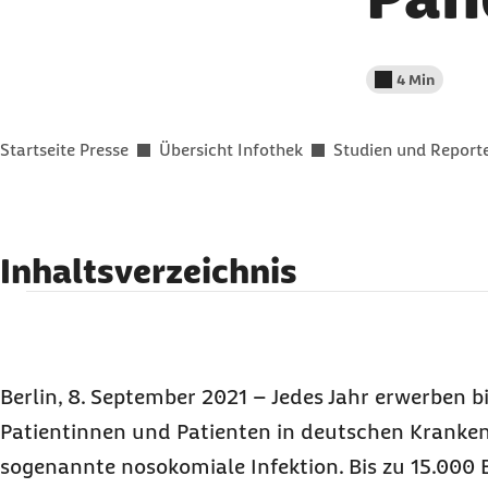
4 Min
Lesedauer wenig
Sie befinden sich hier:
Startseite Presse
Übersicht Infothek
Studien und Report
Inhaltsverzeichnis
Hygienestandards während der Pandemie nicht
Deutlicher Anstieg der im Krankenhaus erworb
Masterplan für mehr Hygiene setzt auf Standa
Berlin, 8. September 2021 – Jedes Jahr erwerben b
Service / Materialien für Redaktionen
Patientinnen und Patienten in deutschen Kranke
sogenannte nosokomiale Infektion. Bis zu 15.000 