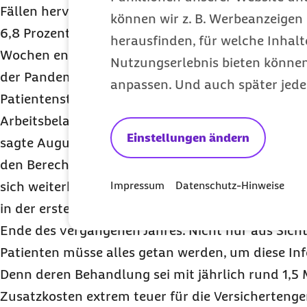
Fällen hervor. Unmittelbar zu Beginn der Pandemi
können wir z. B. Werbeanzeigen 
6,8 Prozent an, was einem Zuwachs von über 20 
herausfinden, für welche Inhalt
Wochen entspricht. „Dass die Zahl der Krankenh
Nutzungserlebnis bieten können.
der Pandemie gestiegen ist, kann neben der verä
anpassen. Und auch später jede
Patientenstruktur und vulnerablen Fällen auch a
Arbeitsbelastung in Kliniken und Personalausfäll
Einstellungen ändern
sagte Augurzky. Denn auch wenn man die verände
den Berechnungen gesondert durch Adjustierung b
sich weiterhin ein Anstieg des Infektionsgescheh
Impressum
Datenschutz-Hinweise
in der ersten Pandemiewelle und um 17,5 Prozent 
Ende des vergangenen Jahres. Nicht nur aus Sich
Patienten müsse alles getan werden, um diese Inf
Denn deren Behandlung sei mit jährlich rund 1,5 
Zusatzkosten extrem teuer für die Versicherteng