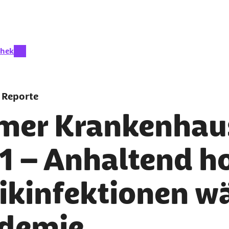
eit aktiv:
thek
 Reporte
mer Krankenhau
1 – Anhaltend h
nikinfektionen 
demie