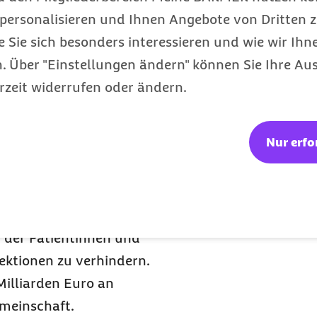
e stieg dieser Wert auf
personalisieren und Ihnen Angebote von Dritten z
Prozent binnen weniger
e Sie sich besonders interessieren und wie wir Ihn
ausinfektionen während
 Über "Einstellungen ändern" können Sie Ihre Aus
nderten
rzeit widerrufen oder ändern.
uf die erhöhte
e zurückgeführt werden“,
Nur erfo
rte Patientenstruktur in
erücksichtige, zeige
ens um fast zehn Prozent
in der zweiten Welle bis
t der Patientinnen und
ektionen zu verhindern.
Milliarden Euro an
emeinschaft.