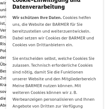
wird die Arzneimitteltherapie zu einem
Datenverarbeitung
unkalkulierbaren Risiko. Es ist daher
unverständlich, dass bisher nicht gewährleistet
Wir schützen Ihre Daten.
Cookies helfen
ist, dass notwendige Informationen sicher zur
uns, die Website der BARMER für Sie
Verfügung stehen“, so Grandt. TOP beseitige mit
bereitzustellen und weiterzuentwickeln.
Einverständnis der Patienten Informationsbrüche,
Dabei setzen wir Cookies der BARMER und
Risiken und Schäden bei
Cookies von Drittanbietern ein.
Polypharmaziepatientinnen und -patienten von
der Aufnahme in die Klinik bis zur Entlassung und
Sie entscheiden selbst, welche Cookies Sie
Überleitung zum ambulanten Bereich. Das
zulassen. Technisch erforderliche Cookies
Besondere ist die enge interdisziplinäre
sind nötig, damit Sie die Funktionen
Zusammenarbeit zwischen arztunterstützenden
unserer Website und den Mitgliederbereich
Krankenhausapothekerinnen und -apothekern
Meine BARMER nutzen können. Mit
sowie den behandelnden Ärzten. Sie bekommen
weiteren Cookies können wir z. B.
die von der Barmer gespeicherten
Werbeanzeigen personalisieren und Ihnen
Abrechnungsdaten zur Verfügung gestellt. So
Angebote von Dritten zur Verfügung