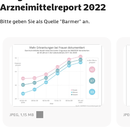
Arzneimittelreport 2022
Bitte geben Sie als Quelle "Barmer" an.
Karussell mit 6 Elementen
Element 1 von 6
Element
JPEG, 1,15 MB
JPE
Download:Grafik_Bild 1
Dow