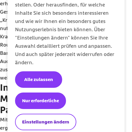
erhalten sie wichtige Informationen zur
stellen. Oder herausfinden, für welche
Gesundheitshistorie der Patienten.
Inhalte Sie sich besonders interessieren
„Krankenkassendaten sind so offensichtlich
und wie wir Ihnen ein besonders gutes
nutzenstiftend und zudem zeitsparend für das
Nutzungserlebnis bieten können. Über
Krankenhaus, dass TOP ohne Zeitverzug in die
"Einstellungen ändern" können Sie Ihre
Routineversorgung überführt werden sollte“, fasst
Auswahl detailliert prüfen und anpassen.
Barmer-Chef Straub die Erfahrungen zusammen.
Und auch später jederzeit widerrufen oder
Auch bei TOP arbeiteten zahlreiche Projektpartner
ändern.
zusammen und mit der AOK Nordost auch eine
weitere Krankenkasse mit.
Alle zulassen
Immer aktueller
Medikationsplan für alle
Nur erforderliche
Patienten durch eRIKA
Mit dem Anfang Oktober gestarteten Projekt eRIKA
Einstellungen ändern
ergänzt die BARMER die beiden Projekte AdAM und