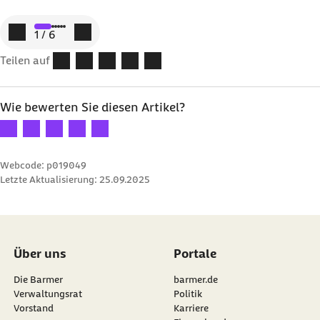
Zum vorigen Element
Zum nächsten Element
1
/
6
Teilen auf
Wie bewerten Sie diesen Artikel?
Ihre Bewertung: 1 Stern
Ihre Bewertung: 2 Sterne
Ihre Bewertung: 3 Sterne
Ihre Bewertung: 4 Sterne
Ihre Bewertung: 5 Sterne
Webcode: p019049
Letzte Aktualisierung:
25.09.2025
Über uns
Portale
Die Barmer
barmer.de
Verwaltungsrat
Politik
Vorstand
Karriere