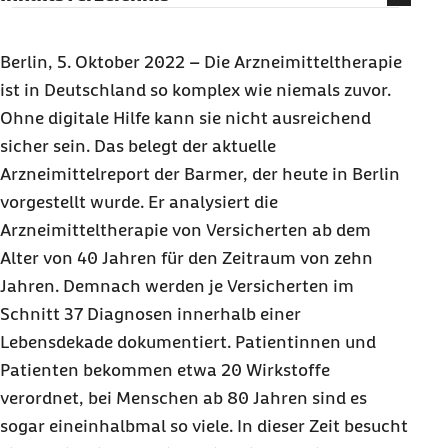
BARMER legt Konzept für erfolgreiche
Digitalisierung vor
Berlin, 5. Oktober 2022 – Die Arzneimitteltherapie
Projekt AdAM könnte bis zu 70.000 Todesfälle im
ist in Deutschland so komplex wie niemals zuvor.
Jahr verhindern
Ohne digitale Hilfe kann sie nicht ausreichend
sicher sein. Das belegt der aktuelle
TOP schützt vor riskanter Arzneitherapie bei
Krankenhausaufnahme
Arzneimittelreport der Barmer, der heute in Berlin
vorgestellt wurde. Er analysiert die
Immer aktueller Medikationsplan für alle
Arzneimitteltherapie von Versicherten ab dem
Patienten durch eRIKA
Alter von 40 Jahren für den Zeitraum von zehn
Sicherheits- und Effizienzgewinn durch
Jahren. Demnach werden je Versicherten im
Digitalisierung
Schnitt 37 Diagnosen innerhalb einer
Lebensdekade dokumentiert. Patientinnen und
Patienten bekommen etwa 20 Wirkstoffe
verordnet, bei Menschen ab 80 Jahren sind es
sogar eineinhalbmal so viele. In dieser Zeit besucht