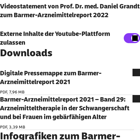
Videostatement von Prof. Dr. med. Daniel Grandt
Inhalte auf der Website anzeigen zu lassen.
zum Barmer-Arzneimittelreport 2022
Ich bin damit einverstanden, dass personenbezogene
Daten an Drittplattformen übermittelt werden.
Externe Inhalte anzeigen
Externe Inhalte der Youtube-Plattform
Mehr dazu in unserer
Datenschutzerklärung
.
zulassen
Sie können an dieser Stelle einstellen, alle externen
Downloads
Inhalte auf der Website anzeigen zu lassen.
Ich bin damit einverstanden, dass personenbezogene
Daten an Drittplattformen übermittelt werden.
Digitale Pressemappe zum Barmer-
Mehr dazu in unserer
Datenschutzerklärung
.
Arzneimittelreport 2021
PDF, 7,96 MB
Barmer-Arzneimittelreport 2021 – Band 29:
Arzneimitteltherapie in der Schwangerschaft
und bei Frauen im gebärfähigen Alter
PDF, 3,39 MB
Infografiken zum Barmer-