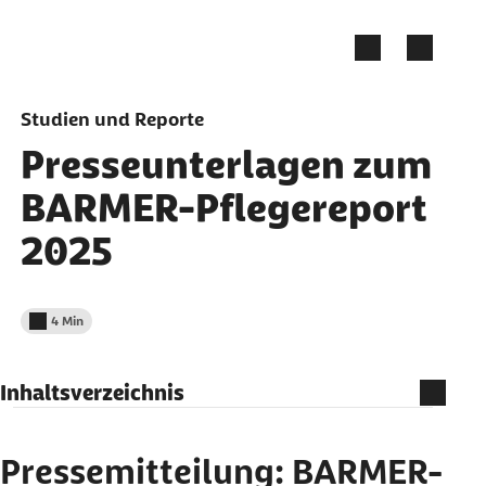
Zum Seiteninhalt springen
Studien und Reporte
Presseunterlagen zum
BARMER-Pflegereport
2025
4 Min
Lesedauer weniger als
Inhaltsverzeichnis
Pressemitteilung: BARMER-Pflegereport 2025 –
Massiver Anstieg bei Zahl der Pflegebedürftigen
Pressemitteilung: BARMER-