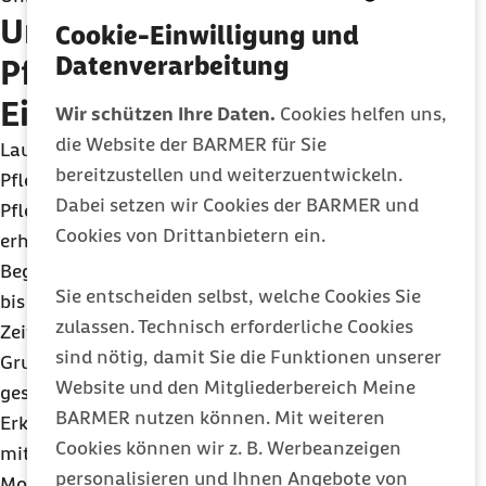
Unterschiedliche
Cookie-Einwilligung und
Datenverarbeitung
Pflegeverläufe je nach
Eingangserkrankung
Wir schützen Ihre Daten.
Cookies helfen uns,
die Website der BARMER für Sie
Laut Pflegereport hat sich die Dauer der
bereitzustellen und weiterzuentwickeln.
Pflegebedürftigkeit im Pflegegeldbezug und in
Dabei setzen wir Cookies der BARMER und
Pflegegrad 1 ohne Hauptleistungen deutlich
Cookies von Drittanbietern ein.
erhöht. Im Vergleich der ersten 25 Monate seit
Beginn der Pflegebedürftigkeit in den Jahren 2018
Sie entscheiden selbst, welche Cookies Sie
bis 2022 habe sich die Pflegezeit innerhalb dieses
zulassen. Technisch erforderliche Cookies
Zeitraums unabhängig von der Entwicklung der
sind nötig, damit Sie die Funktionen unserer
Grunderkrankungen um einen halben Monat
Website und den Mitgliederbereich Meine
gesteigert. Zudem seien die Pflegeverläufe je nach
BARMER nutzen können. Mit weiteren
Erkrankung sehr unterschiedlich. Pflegebedürftige
Cookies können wir z. B. Werbeanzeigen
mit Demenz würden im Schnitt rund zweieinhalb
personalisieren und Ihnen Angebote von
Monate länger stationär gepflegt als zu Pflegende