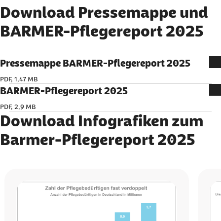
Download Pressemappe und
Inhalte auf der Website anzeigen zu lassen.
BARMER-Pflegereport 2025
Ich bin damit einverstanden, dass personenbezogene
Daten an Drittplattformen übermittelt werden.
Mehr dazu in unserer
Datenschutzerklärung
.
Pressemappe BARMER-Pflegereport 2025
PDF, 1,47 MB
BARMER-Pflegereport 2025
PDF, 2,9 MB
Download Infografiken zum
Barmer-Pflegereport 2025
Karussell mit 5 Elementen
Element 1 von 5
Element