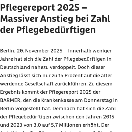
Krankheitslast nicht Treiber für mehr
Pflegereport 2025 –
Pflegebedürftige
Massiver Anstieg bei Zahl
Unterschiedliche Pflegeverläufe je nach
der Pflegebedürftigen
Eingangserkrankung
Service für Redaktionen:
Download Pressemappe und BARMER-
Berlin, 20. November 2025 – Innerhalb weniger
Pflegereport 2025
Jahre hat sich die Zahl der Pflegebedürftigen in
Deutschland nahezu verdoppelt. Doch dieser
Anstieg lässt sich nur zu 15 Prozent auf die älter
werdende Gesellschaft zurückführen. Zu diesem
Ergebnis kommt der Pflegereport 2025 der
BARMER, den die Krankenkasse am Donnerstag in
Berlin vorgestellt hat. Demnach hat sich die Zahl
der Pflegebedürftigen zwischen den Jahren 2015
und 2023 von 3,0 auf 5,7 Millionen erhöht. Der