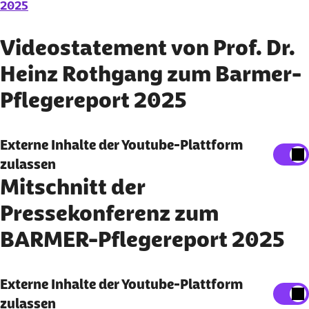
2025
Videostatement von Prof. Dr.
Heinz Rothgang zum Barmer-
Pflegereport 2025
Externe Inhalte anzeigen
Externe Inhalte der Youtube-Plattform
zulassen
Sie können an dieser Stelle einstellen, alle externen
Mitschnitt der
Inhalte auf der Website anzeigen zu lassen.
Pressekonferenz zum
Ich bin damit einverstanden, dass personenbezogene
Daten an Drittplattformen übermittelt werden.
BARMER-Pflegereport 2025
Mehr dazu in unserer
Datenschutzerklärung
.
Externe Inhalte anzeigen
Externe Inhalte der Youtube-Plattform
zulassen
Sie können an dieser Stelle einstellen, alle externen