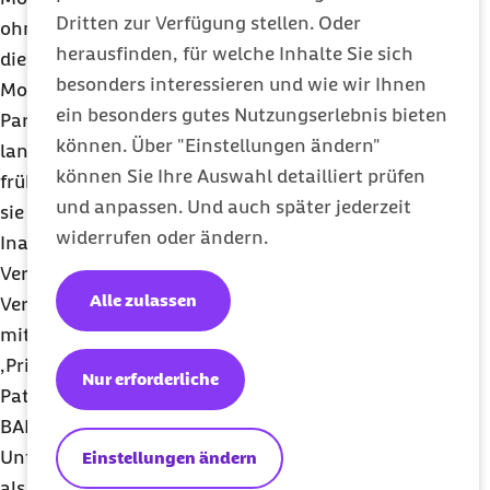
Dritten zur Verfügung stellen. Oder
ohne Demenz. Bei Parkinson-Betroffenen betrage
herausfinden, für welche Inhalte Sie sich
die Zeit im häuslichen Pflegegeldbezug gut zwei
besonders interessieren und wie wir Ihnen
Monate mehr als bei Pflegebedürftigen ohne
ein besonders gutes Nutzungserlebnis bieten
Parkinson-Syndrom. „Da die Pflegebedürftigen bei
können. Über "Einstellungen ändern"
langsam voranschreitenden Erkrankungen heute
können Sie Ihre Auswahl detailliert prüfen
früher Pflegeleistungen erhalten können, bleiben
und anpassen. Und auch später jederzeit
sie auch länger im System. Um der wachsenden
widerrufen oder ändern.
Inanspruchnahme zu begegnen und das politische
Versprechen einer Versorgung unabhängig von
Alle zulassen
Versichertenstatus, Einkommen und Wohnort neu
mit Leben zu füllen, braucht es ein
‚Primärversorgungssystem‘, um die
Nur erforderliche
Patientenströme bedarfsgerecht zu steuern“, sagt
BARMER-Chef Straub. Auch dafür sei die explizite
Unterstützung der Pflege und deren Aufwertung
Einstellungen ändern
als Heilberuf erforderlich. Dabei müsse die