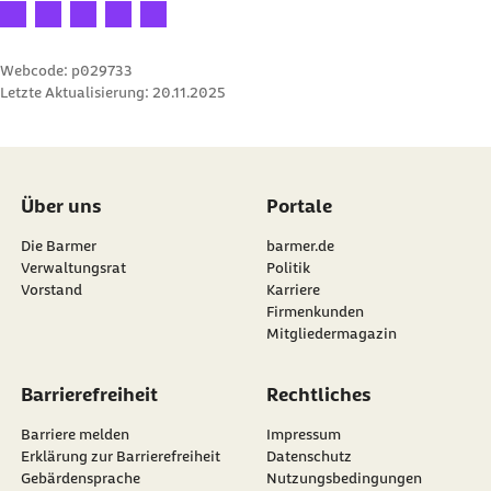
Ihre Bewertung: 1 Stern
Ihre Bewertung: 2 Sterne
Ihre Bewertung: 3 Sterne
Ihre Bewertung: 4 Sterne
Ihre Bewertung: 5 Sterne
Webcode: p029733
Letzte Aktualisierung:
20.11.2025
Über uns
Portale
Die Barmer
barmer.de
Verwaltungsrat
Politik
Vorstand
Karriere
Firmenkunden
Mitgliedermagazin
Barrierefreiheit
Rechtliches
Barriere melden
Impressum
Erklärung zur Barrierefreiheit
Datenschutz
Gebärdensprache
Nutzungsbedingungen