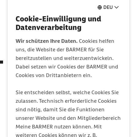
auf eine Steigerung der Durchschnittskosten
DEU
der Arzneimittel. Gesamtausgaben von 4,72
Cookie-Einwilligung und
Milliarden Euro (2012: 3,89 Milliarden Euro)
Datenverarbeitung
entsprachen Ausgaben je Versichertem von
529 Euro (Frauen 538 und Männer 516 Euro;
Wir schützen Ihre Daten.
Cookies helfen
im Report auf Seite 38).
uns, die Website der BARMER für Sie
bereitzustellen und weiterzuentwickeln.
Umsatz-Spitzenreiter
: Der Wirkstoff
Dabei setzen wir Cookies der BARMER und
Adalilumab war auch im Jahr 2016 das
Cookies von Drittanbietern ein.
umsatzstärkste patentgestützte Arzneimittel
für Barmer-Versicherte. Die Kosten für das
Sie entscheiden selbst, welche Cookies Sie
unter dem Handelsnamen Humira® bekannte
zulassen. Technisch erforderliche Cookies
Medikament gegen rheumatoide Arthritis und
sind nötig, damit Sie die Funktionen
chronische entzündliche Darmerkrankungen
unserer Website und den Mitgliederbereich
lagen im Jahr 2016 bei 134 Millionen Euro und
Meine BARMER nutzen können. Mit
damit noch einmal sechs Millionen Euro
weiteren Cookies können wir z. B.