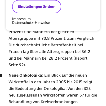
Frauen und 1,08 Millionen Männer. Dabei
Einstellungen ändern
steigt die Quote mit dem Alter bei beiden
Geschlechtern an und erreicht ihren
Impressum
Datenschutz-Hinweise
Spitzenwert bei Frauen ab 75 Jahren mit 71,3
Prozent und Männern der gleichen
Altersgruppe mit 70,8 Prozent. Zum Vergleich:
Die durchschnittliche Betroffenheit bei
Frauen lag über alle Altersgruppen bei 36,2
und bei Männern bei 28,2 Prozent (Report
Seite 92).
Neue Onkologika
: Ein Blick auf die neuen
Wirkstoffe in den Jahren 2005 bis 2015 zeigt
die Bedeutung der Onkologika. Von den 323
neu zugelassenen Wirkstoffen waren 57 für die
Behandlung von Krebserkrankungen