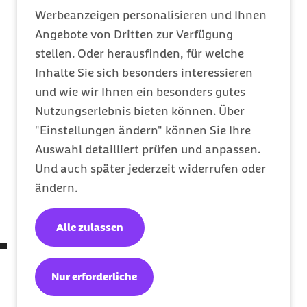
höher als im Jahr zuvor. Auf den Plätzen zwei
Werbeanzeigen personalisieren und Ihnen
und drei der umsatzstärksten Arzneimittel bei
Angebote von Dritten zur Verfügung
Barmer-Versicherten
folgen der Blutverdünner
stellen. Oder herausfinden, für welche
Xarelto® (Wirkstoff Rivaroxaban) mit 90
Inhalte Sie sich besonders interessieren
Millionen Euro (plus neun Millionen Euro
und wie wir Ihnen ein besonders gutes
gegenüber dem Jahr 2015) und das zur
Nutzungserlebnis bieten können. Über
Behandlung verschiedener Krebsformen
"Einstellungen ändern" können Sie Ihre
eingesetzte Avastin® (Wirkstoff Bevacizumab)
Auswahl detailliert prüfen und anpassen.
mit einem Umsatz von fast 87 Millionen Euro
Und auch später jederzeit widerrufen oder
(plus zwei Millionen Euro). Die 30
ändern.
umsatzstärksten Arzneimittel auf den Seiten
43/44.
Alle zulassen
Polypharmazie
: Als Polypharmazie wird im
Report gewertet, wenn ein Patient fünf und
Nur erforderliche
mehr Medikamente pro Jahr erhält. Dies galt
bei der Barmer im Jahr 2016 für 1,85 Millionen