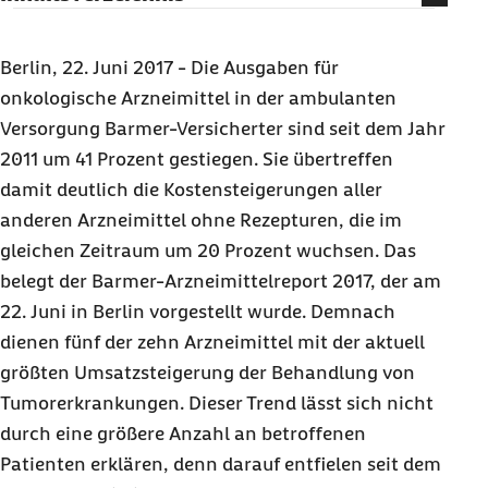
Deutschland zahlt im europäischen Vergleich
Höchstpreise
Berlin, 22. Juni 2017 - Die Ausgaben für
Orphan Drugs
als Ausweichstrategie?
onkologische Arzneimittel in der ambulanten
Versorgung Barmer-Versicherter sind seit dem Jahr
Zehn Millionen Euro pro Jahr für weggeworfene
Arzneimittel
2011 um 41 Prozent gestiegen. Sie übertreffen
damit deutlich die Kostensteigerungen aller
Daten aus dem Arzneimittelreport 2017
anderen Arzneimittel ohne Rezepturen, die im
Glossar
gleichen Zeitraum um 20 Prozent wuchsen. Das
Service / Materialien für Redaktionen
belegt der Barmer-Arzneimittelreport 2017, der am
22. Juni in Berlin vorgestellt wurde. Demnach
dienen fünf der zehn Arzneimittel mit der aktuell
größten Umsatzsteigerung der Behandlung von
Tumorerkrankungen. Dieser Trend lässt sich nicht
durch eine größere Anzahl an betroffenen
Patienten erklären, denn darauf entfielen seit dem