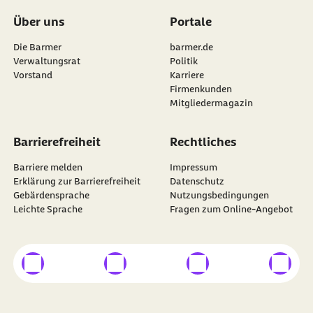
Über uns
Portale
Die Barmer
barmer.de
Verwaltungsrat
Politik
Vorstand
Karriere
Firmenkunden
Mitgliedermagazin
Barrierefreiheit
Rechtliches
Barriere melden
Impressum
Erklärung zur Barrierefreiheit
Datenschutz
Gebärdensprache
Nutzungsbedingungen
Leichte Sprache
Fragen zum Online-Angebot
externer Link
externer Link
externer Link
externer
Besuchen Sie die
BARMER
auf