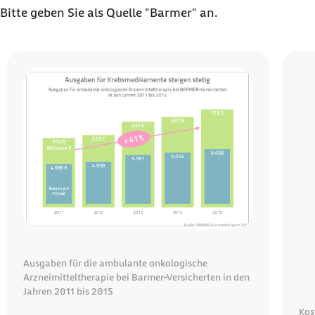
Bitte geben Sie als Quelle "Barmer" an.
Karussell mit 6 Elementen
Element 1 von 6
Element
Ausgaben für die ambulante onkologische
Arzneimitteltherapie bei Barmer-Versicherten in den
Jahren 2011 bis 2015
Kos