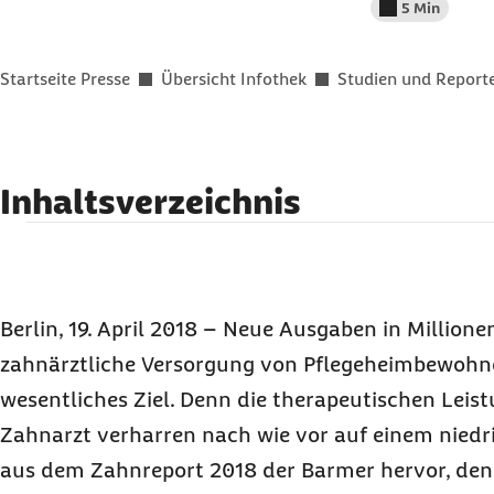
5 Min
Lesedauer wenig
Sie befinden sich hier:
Startseite Presse
Übersicht Infothek
Studien und Report
Inhaltsverzeichnis
Mehr als jeder zweite Zahnarztbesuch ohne na
Antragsverfahren für Krankenfahrten vereinf
Kooperationsverträge in einigen Regionen ka
Berlin, 19. April 2018 – Neue Ausgaben in Millione
Deutliche regionale Unterschiede
zahnärztliche Versorgung von Pflegeheimbewohne
Daten aus dem Zahnreport 2018
wesentliches Ziel. Denn die therapeutischen Lei
Service
/ Materialien für Redaktionen
Zahnarzt verharren nach wie vor auf einem niedr
aus dem Zahnreport 2018 der Barmer hervor, den