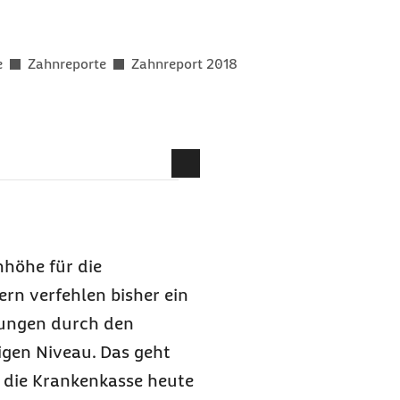
er als
e
Zahnreporte
Zahnreport 2018
chfolgende Leistungen
achen
um vorhanden
nhöhe für die
rn verfehlen bisher ein
stungen durch den
igen Niveau. Das geht
 die Krankenkasse heute