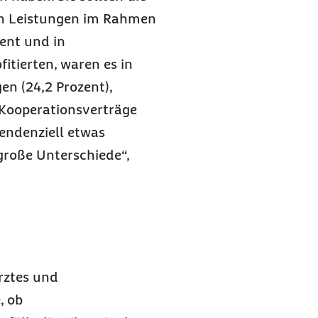
on Leistungen im Rahmen
ent und in
itierten, waren es in
en (24,2 Prozent),
 „Kooperationsverträge
endenziell etwas
große Unterschiede“,
rztes und
, ob