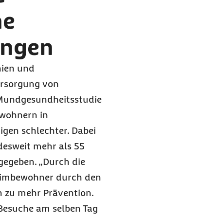
ne
ungen
nien und
ersorgung von
Mundgesundheitsstudie
ewohnern in
igen schlechter. Dabei
desweit mehr als 55
sgegeben. „Durch die
eimbewohner durch den
h zu mehr Prävention.
r Besuche am selben Tag