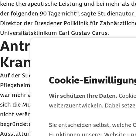
keine therapeutische Leistung und bei mehr als d
der folgenden
90 Tage
nicht“, sagte Studienautor
Direktor der Dresdener Poliklinik für Zahnärztlic
Universitätsklinikum Carl Gustav Carus.
Antragsverfahren fü
Krankenfahrten ver
Auf der Suche nach Erklärungen haben die Autor
Cookie-Einwilligun
Pflegeheimbetreibern und kooperierenden Zahnä
war mehr als die Hälfte der Befragten in Pflegeh
Wir schützen Ihre Daten.
Cookie
sich die Mundgesundheit ihrer Bewohner trotz ne
weiterzuentwickeln. Dabei setz
nicht verändert hat. Das Ausbleiben therapeutisc
begründeten sie vor allem mit der nicht vorhand
Sie entscheiden selbst, welche C
Ausstattung im Pflegeheim und mit dem bürokra
Funktionen unserer Website un