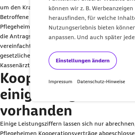
um den Krankentransport zum Zahnarzt. Zudem
können wir z. B. Werbeanzeigen 
Betroffene weigern, zum Zahnarzt zu gehen. „Um
herausfinden, für welche Inhalt
Pflegeheimbewohnern beim Zahnarzt nicht unnöti
Nutzungserlebnis bieten können.
die Antragsverfahren für die Kostenübernahme 
anpassen. Und auch später jede
vereinfacht werden. Entsprechende Pläne gibt es 
gesetzlichen Krankenversicherung und der Kasse
Einstellungen ändern
Kassenärztlichen Bundesvereinigung, was wir unte
Kooperationsverträg
Impressum
Datenschutz-Hinweise
einigen Regionen k
vorhanden
Einige Leistungsziffern lassen sich nur abrechne
Pflegeheimen Kooperationsverträge abgeschlossen