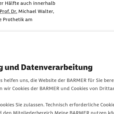
er Hälfte auch innerhalb
Prof. Dr.
Michael Walter,
he Prothetik am
r
einfachen
en daher Interviews mit
g und Datenverarbeitung
rzten geführt. Demnach
eimen der Meinung, dass
s helfen uns, die Website der BARMER für Sie bere
uer Leistungsziffern
en wir Cookies der BARMER und Cookies von Drittan
her Leistungen
enen zahnärztlichen
ookies Sie zulassen. Technisch erforderliche Cookie
tischen Aufwand rund
d den Mitgliederbereich Meine BARMER nutzen kön