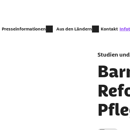
Zum Seiteninhalt springen
zur Z
Presseinformationen
Aus den Ländern
Kontakt
Info
Studien und
Bar
Ref
Pfle