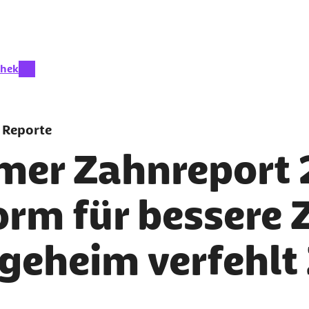
eit aktiv:
thek
 Reporte
mer Zahnreport 
orm für bessere 
geheim verfehlt 