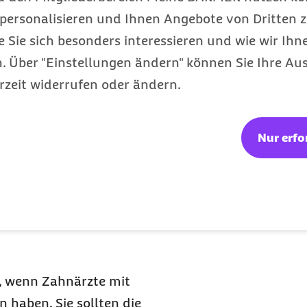
 würden sich manche
personalisieren und Ihnen Angebote von Dritten z
 den Besuch von
e Sie sich besonders interessieren und wie wir Ihn
g zu erschweren, sollten
 Über "Einstellungen ändern" können Sie Ihre Aus
von Krankenfahrten
rzeit widerrufen oder ändern.
auf Seiten der
nzahnärztlichen sowie
Nur erfo
rstützen“, so Straub.
e in
aum
n, wenn Zahnärzte mit
 haben. Sie sollten die