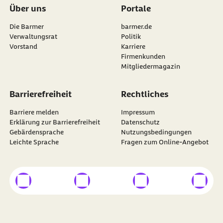
Über uns
Portale
Die Barmer
barmer.de
Verwaltungsrat
Politik
Vorstand
Karriere
Firmenkunden
Mitgliedermagazin
Barrierefreiheit
Rechtliches
Barriere melden
Impressum
Erklärung zur Barrierefreiheit
Datenschutz
Gebärdensprache
Nutzungsbedingungen
Leichte Sprache
Fragen zum Online-Angebot
externer Link
externer Link
externer Link
externer
Besuchen Sie die
BARMER
auf