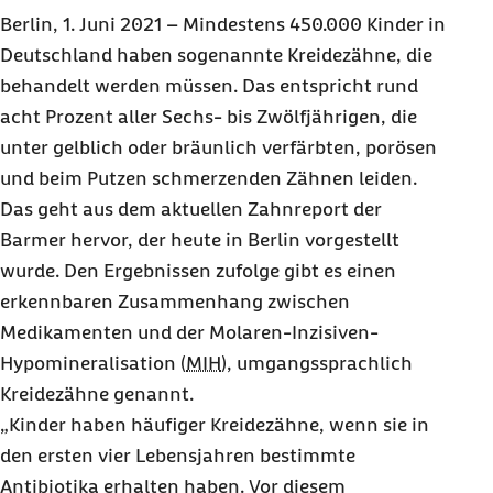
Kreidezähnen
Berlin, 1. Juni 2021 – Mindestens 450.000 Kinder in
Mädchen haben häufiger Kreidezähne als
Deutschland haben sogenannte Kreidezähne, die
Jungen
behandelt werden müssen. Das entspricht rund
acht Prozent aller Sechs- bis Zwölfjährigen, die
Massive regionale Unterschiede beim Auftreten
von Kreidezähnen
unter gelblich oder bräunlich verfärbten, porösen
und beim Putzen schmerzenden Zähnen leiden.
Mitschnitt der
Online
-Pressekonferenz zum
Das geht aus dem aktuellen Zahnreport der
Barmer-Zahnreport 2021
Barmer hervor, der heute in Berlin vorgestellt
Service / Materialien für Redaktionen
wurde. Den Ergebnissen zufolge gibt es einen
erkennbaren Zusammenhang zwischen
Medikamenten und der Molaren-Inzisiven-
Hypomineralisation (
MIH
), umgangssprachlich
Kreidezähne genannt.
„Kinder haben häufiger Kreidezähne, wenn sie in
den ersten vier Lebensjahren bestimmte
Antibiotika erhalten haben. Vor diesem