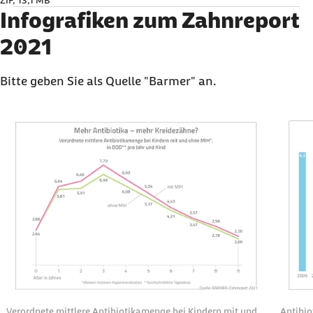
ZIP, 13,1 MB
Infografiken zum Zahnreport
2021
Bitte geben Sie als Quelle "Barmer" an.
Karussell mit 4 Elementen
Element 1 von 4
Element
Verordnete mittlere Antibiotikamenge bei Kindern mit und
Antibio