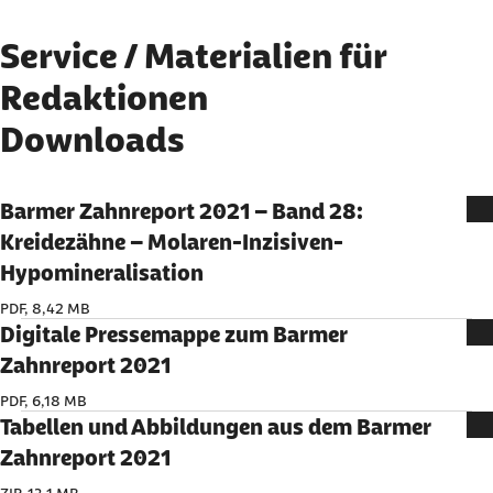
Inhalte auf der Website anzeigen zu lassen.
Ich bin damit einverstanden, dass personenbezogene
Service / Materialien für
Daten an Drittplattformen übermittelt werden.
Redaktionen
Mehr dazu in unserer
Datenschutzerklärung
.
Downloads
Barmer Zahnreport 2021 – Band 28:
Kreidezähne – Molaren-Inzisiven-
Hypomineralisation
PDF, 8,42 MB
Digitale Pressemappe zum Barmer
Zahnreport 2021
PDF, 6,18 MB
Tabellen und Abbildungen aus dem Barmer
Zahnreport 2021