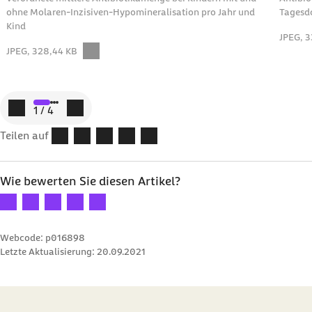
ohne Molaren-Inzisiven-Hypomineralisation pro Jahr und
Tagesdo
Kind
JPEG, 3
Downloa
JPEG, 328,44 KB
Download:Die Grafik zeigt die verordnete Antibiotikamenge bei Kinder
Zum vorigen Element
Zum nächsten Element
1
/
4
Teilen auf
Wie bewerten Sie diesen Artikel?
Ihre Bewertung: 1 Stern
Ihre Bewertung: 2 Sterne
Ihre Bewertung: 3 Sterne
Ihre Bewertung: 4 Sterne
Ihre Bewertung: 5 Sterne
Webcode: p016898
Letzte Aktualisierung:
20.09.2021