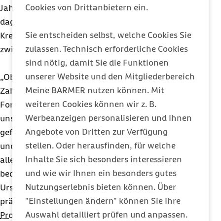
Cookies von Drittanbietern ein.
Jahre alt war. Barmer-versicherte Mütter haben
dagegen gut doppelt so häufig Kinder mit
Sie entscheiden selbst, welche Cookies Sie
Kreidezähnen, wenn sie zum Zeitpunkt der Geburt
zulassen. Technisch erforderliche Cookies
zwischen 30 und 40 Jahre alt waren.
sind nötig, damit Sie die Funktionen
unserer Website und den Mitgliederbereich
„Obwohl Kreidezähne neben Karies die häufigste
Meine BARMER nutzen können. Mit
Zahnerkrankung bei Kindern sind, steht die
weiteren Cookies können wir z. B.
Forschung dazu noch am Anfang. Wir haben in
Werbeanzeigen personalisieren und Ihnen
unseren Analysen verschiedene Zusammenhänge
Angebote von Dritten zur Verfügung
gefunden. Die zugrundeliegenden Mechanismen
stellen. Oder herausfinden, für welche
und Kausalitäten können mit Abrechnungsdaten
Inhalte Sie sich besonders interessieren
allein allerdings nicht aufgeklärt werden. Dazu
und wie wir Ihnen ein besonders gutes
bedarf es weiterer Forschung. In Kenntnis der
Nutzungserlebnis bieten können. Über
Ursachen könnten zukünftig dann auch endlich
"Einstellungen ändern" können Sie Ihre
präventive Maßnahmen möglich werden“, sagte
Auswahl detailliert prüfen und anpassen.
Prof.
Dr.
Michael Walter, Autor des Barmer-