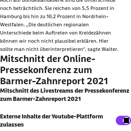
Auch auf Bundeslandebene sind die Unterschiede
noch beträchtlich. Sie reichen von 5,5 Prozent in
Hamburg bis hin zu 10,2 Prozent in Nordrhein-
Westfalen. „Die deutlichen regionalen
Unterschiede beim Auftreten von Kreidezähnen
können wir noch nicht plausibel erklären. Hier
sollte man nicht überinterpretieren“, sagte Walter.
Mitschnitt der
Online
-
Pressekonferenz zum
Barmer-Zahnreport 2021
Mitschnitt des Livestreams der Pressekonferenz
zum Barmer-Zahnreport 2021
Externe Inhalte anzeigen
Externe Inhalte der Youtube-Plattform
zulassen
Sie können an dieser Stelle einstellen, alle externen