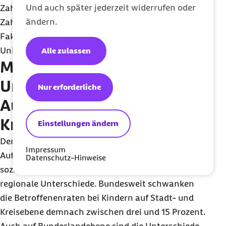
Und auch später jederzeit widerrufen oder
Zahnreports und Direktor der Poliklinik für
ändern.
Zahnärztliche Prothetik an der Medizinischen
Fakultät Carl Gustav Carus der Technischen
Universität Dresden.
Alle zulassen
Massive regionale
Unterschiede beim
Nur erforderliche
Auftreten von
Kreidezähnen
Einstellungen ändern
Den Ergebnissen des Reports zufolge gibt es beim
Impressum
Auftreten von Kreidezähnen nicht nur
Datenschutz-Hinweise
soziodemographische, sondern auch große
regionale Unterschiede. Bundesweit schwanken
die Betroffenenraten bei Kindern auf Stadt- und
Kreisebene demnach zwischen drei und 15 Prozent.