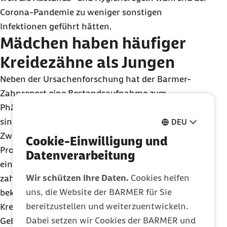
Corona-Pandemie zu weniger sonstigen
Infektionen geführt hätten.
Mädchen haben häufiger
Kreidezähne als Jungen
Neben der Ursachenforschung hat der Barmer-
Zahnreport eine Bestandsaufnahme zum
Phänomen der Kreidezähne gemacht. Betroffen
sind demnach häufiger Mädchen als Jungen.
DEU
Zwischen den Jahren 2012 bis 2019 hatten 9,1
Cookie-Einwilligung und
Prozent der Mädchen und
7,6 Prozent
der Jungen
Datenverarbeitung
eine so schwere Form der Kreidezähne, dass sie in
Wir schützen Ihre Daten.
Cookies helfen
zahnärztlicher Behandlung waren. Darüber hinaus
uns, die Website der BARMER für Sie
bekommen Kinder vergleichsweise selten
bereitzustellen und weiterzuentwickeln.
Kreidezähne, wenn die Mutter zum Zeitpunkt der
Dabei setzen wir Cookies der BARMER und
Geburt noch sehr jung oder schon älter als 40