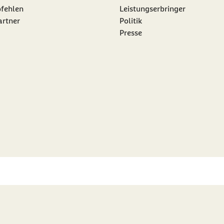
nk:
fehlen
Leistungserbringer
artner
Politik
Presse