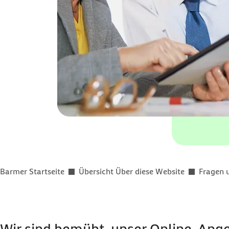
Sie befinden sich hier:
Barmer Startseite
Übersicht Über diese Website
Fragen 
Wir sind bemüht, unser
Online
-Ange