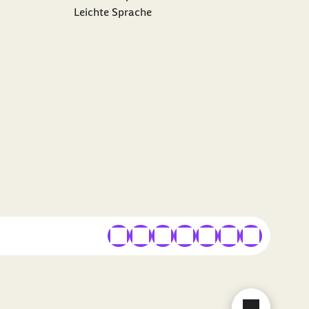
Leichte Sprache
externer Link
externer Link
externer Link
externer Link
externer Link
externer Link
externer Link
Chat