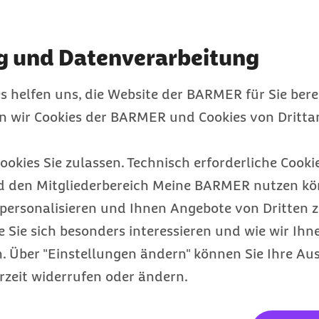
dheitsinformationen auf
g und Datenverarbeitung
s helfen uns, die Website der BARMER für Sie bere
en wir Cookies der BARMER und Cookies von Drittan
ebdesign
?
ellschaftlichen Auftrag,
ookies Sie zulassen. Technisch erforderliche Cookie
lieder und interessierten
ebcodes
?
ine optimale Darstellung
n barrierearm gestaltet, so
d den Mitgliederbereich Meine BARMER nutzen kön
licher Computerausstattung
 auf die wir in unseren
personalisieren und Ihnen Angebote von Dritten z
ugreifen können. Einige
ch machen - ohne dass Sie eine
n, werden die exklusiven
e Sie sich besonders interessieren und wie wir Ihn
er aktuellen
lusive Mitgliederservices auf
 Über "Einstellungen ändern" können Sie Ihre Aus
gsbroschüren sind immer dann
ionen werden deshalb nicht
ent Format
-
 wie zum Beispiel der
App
Meine
hirmgröße eingestellt,
diesem Thema noch mehr oder
rden, aktualisieren Sie bitte
rzeit widerrufen oder ändern.
er
Hilfeseite zum Login
.
nnen wir, um welchen
erseiten beziehen.
 also immer mit der für
iten?
nliche Daten anzeigen und Ihnen
abefeld finden Sie rechts oben
n Fehler finde
ie zum Beenden bitte