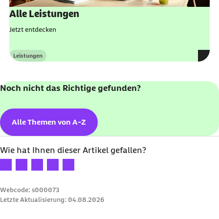
Leistungen
Kategorie
Noch nicht das Richtige gefunden?
Alle Themen von A-Z
Wie hat Ihnen dieser Artikel gefallen?
Ihre Bewertung: 1 Stern
Ihre Bewertung: 2 Sterne
Ihre Bewertung: 3 Sterne
Ihre Bewertung: 4 Sterne
Ihre Bewertung: 5 Sterne
Webcode: s000073
Letzte Aktualisierung:
04.08.2026
30 Euro Prämie für jede erfolgreiche Empfehlung