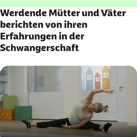
Werdende Mütter und Väter
berichten von ihren
Erfahrungen in der
Schwangerschaft
Karussell mit 3 Elementen
Element 1 von 3