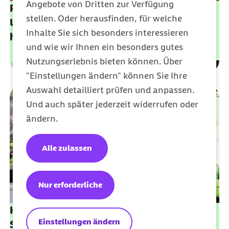
Angebote von Dritten zur Verfügung
Pflegesachleistungen: Professionelle
stellen. Oder herausfinden, für welche
Unterstützung für die häusliche Pflege
Inhalte Sie sich besonders interessieren
holen
und wie wir Ihnen ein besonders gutes
Nutzungserlebnis bieten können. Über
Leistungen
Kategorie
"Einstellungen ändern" können Sie Ihre
Auswahl detailliert prüfen und anpassen.
Und auch später jederzeit widerrufen oder
ändern.
Alle zulassen
Nur erforderliche
Kombinationsleistungen: Pflegegeld und
Einstellungen ändern
Sachleistungen kombinieren