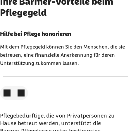
Ihre Barmer-Vorteile beim
Pflegegeld
Karussell mit 3 Elementen
Element 1 von 3
Hilfe bei Pflege honorieren
Mit dem Pflegegeld können Sie den Menschen, die sie
betreuen, eine finanzielle Anerkennung für deren
Unterstützung zukommen lassen.
Zum vorigen Element
Zum nächsten Element
Pflegebedürftige, die von Privatpersonen zu
Hause betreut werden, unterstützt die
Barmer Pflegekasse unter bestimmten