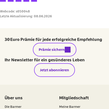
Webcode: s050048
Letzte Aktualisierung:
08.06.2026
30 Euro Prämie für jede erfolgreiche Empfehlung
externer Link:
Prämie sichern
Ihr Newsletter für ein gesünderes Leben
Jetzt abonnieren
Über uns
Mitgliedschaft
Die Barmer
Meine Barmer