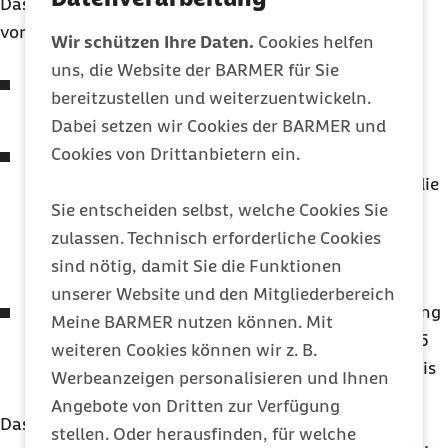
Das Pflegegeld wird in den folgenden Fällen
vorübergehend reduziert oder eingestellt:
Wir schützen Ihre Daten.
Cookies helfen
uns, die Website der BARMER für Sie
Während einer
Kurzzeitpflege
erhalten Sie die
bereitzustellen und weiterzuentwickeln.
Hälfe des Pflegegeldes.
Dabei setzen wir Cookies der BARMER und
Cookies von Drittanbietern ein.
Nehmen Sie die
Verhinderungspflege
für ganze
Tage in Anspruch, erhalten Sie währenddessen die
Sie entscheiden selbst, welche Cookies Sie
Hälfte des Pflegegeldes. Wenn Sie die
zulassen. Technisch erforderliche Cookies
Verhinderungspflege stundenweise nutzen,
sind nötig, damit Sie die Funktionen
erhalten Sie das Pflegegeld in voller Höhe.
unserer Website und den Mitgliederbereich
Bei einer vollstationären Krankenhausbehandlung
Meine BARMER nutzen können. Mit
oder Reha-Maßnahme wird das Pflegegeld für 56
weiteren Cookies können wir z. B.
Tage weitergezahlt. Danach ruht der Anspruch bis
Werbeanzeigen personalisieren und Ihnen
zur Rückkehr nach Hause.
Angebote von Dritten zur Verfügung
Das Pflegegeld kann auch gekürzt oder eingestellt
stellen. Oder herausfinden, für welche