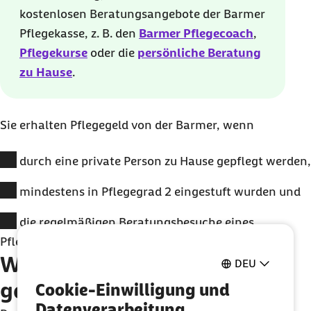
kostenlosen Beratungsangebote der Barmer
Pflegekasse, z. B. den
Barmer Pflegecoach
,
Pflegekurse
oder die
persönliche Beratung
zu Hause
.
Sie erhalten Pflegegeld von der Barmer, wenn
Sie durch eine private Person zu Hause gepflegt werden,
Sie mindestens in Pflegegrad 2 eingestuft wurden und
Sie die regelmäßigen Beratungsbesuche eines
Pflegediensts oder einer Sozialstation wahrnehmen.
Wann wird das Pflegegeld
DEU
gekürzt?
Cookie-Einwilligung und
Datenverarbeitung