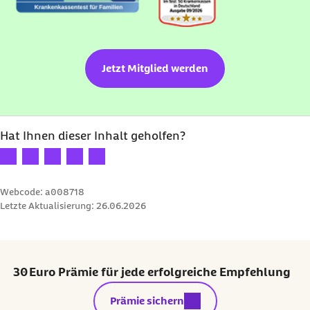
Jetzt Mitglied werden
Hat Ihnen dieser Inhalt geholfen?
Ihre Bewertung: 1 Stern
Ihre Bewertung: 2 Sterne
Ihre Bewertung: 3 Sterne
Ihre Bewertung: 4 Sterne
Ihre Bewertung: 5 Sterne
Webcode: a008718
Letzte Aktualisierung:
26.06.2026
30 Euro Prämie für jede erfolgreiche Empfehlung
externer Link:
Prämie sichern