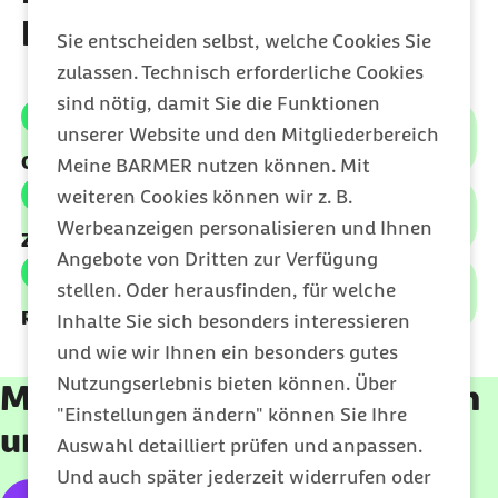
Unser Tipp
: Wenn Sie ein E-Rezept für Medikamente erhalten,
Familie Plus
gerecht werden (Eisen, Magnesium, Folsäure
benötigen wir für die Erstattung entweder
Sie entscheiden selbst, welche Cookies Sie
und Jodid)
zulassen. Technisch erforderliche Cookies
einen Ausdruck des E-Rezepts von Ihrem Arzt
sind nötig, damit Sie die Funktionen
Professionelle Zahnreinigung für Schwangere
oder der Apotheke
unserer Website und den Mitgliederbereich
Test auf
Toxoplasmose
oder eine Quittung der Apotheke (mit
Online einschreiben
Meine BARMER nutzen können. Mit
Versichertennamen, Medikament, Stempel)
weiteren Cookies können wir z. B.
Test auf B-Streptokokken
Werbeanzeigen personalisieren und Ihnen
Zusatzleistungen auswählen
oder einen Screenshot der E-Rezept-App nach
Test auf Zytomegalie
Angebote von Dritten zur Verfügung
Rezepteinlösung (verordnete Medikamente
stellen. Oder herausfinden, für welche
Osteopathie
sind in der App nur drei Monate einsehbar)
für Schwangere auf
Rechnungen online einreichen
Inhalte Sie sich besonders interessieren
Die Unterlagen können Sie ganz bequem über
Meine Barmer per
Privatrezept
(bei zugelassenen Ärzten/
und wie wir Ihnen ein besonders gutes
App oder im Web
einreichen oder alternativ per Post zuschicken
Physiotherapeuten mit osteopathischer
oder in der Filiale abgeben.
Nutzungserlebnis bieten können. Über
Mit Benutzerkonto einloggen
Zusatzqualifikation)
"Einstellungen ändern" können Sie Ihre
und Extra-Budget sichern
Alternative
Arzneimittel
für
Auswahl detailliert prüfen und anpassen.
Schwangere
(rezeptfreie Medikamente auf
Und auch später jederzeit widerrufen oder