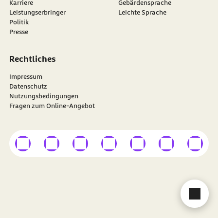
Karriere
Gebärdensprache
Leistungserbringer
Leichte Sprache
Politik
Presse
Rechtliches
Impressum
Datenschutz
Nutzungsbedingungen
Fragen zum Online-Angebot
externer Link
externer Link
externer Link
externer Link
externer Link
externer Link
externer
Besuchen Sie die
BARMER
auf
Cha