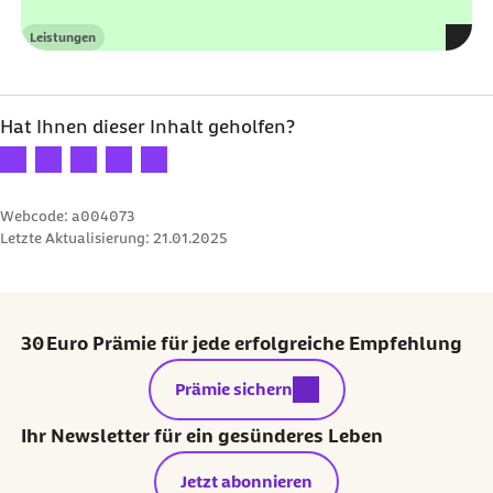
Leistungen
Kategorie
Hat Ihnen dieser Inhalt geholfen?
Ihre Bewertung: 1 Stern
Ihre Bewertung: 2 Sterne
Ihre Bewertung: 3 Sterne
Ihre Bewertung: 4 Sterne
Ihre Bewertung: 5 Sterne
Webcode: a004073
Letzte Aktualisierung:
21.01.2025
30 Euro Prämie für jede erfolgreiche Empfehlung
externer Link:
Prämie sichern
Ihr Newsletter für ein gesünderes Leben
Jetzt abonnieren