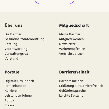
Über uns
Mitgliedschaft
Die Barmer
Meine Barmer
Gesundheitsdatennutzung
Mitglied werden
Satzung
Newsletter
externer Link:
Verantwortung
Weiterempfehlen
Verwaltungsrat
Vertriebspartner
Vorstand
Portale
Barrierefreiheit
Digitale Gesundheit
Barriere melden
Firmenkunden
Erklärung zur Barrierefreiheit
Karriere
Gebärdensprache
Leistungserbringer
Leichte Sprache
Politik
Presse