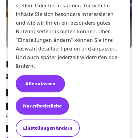
stellen. Oder herausfinden, für welche
Inhalte Sie sich besonders interessieren
und wie wir Ihnen ein besonders gutes
Nutzungserlebnis bieten können. Über
"Einstellungen ändern" können Sie Ihre
Auswahl detailliert prüfen und anpassen.
Und auch später jederzeit widerrufen oder
HelloBetter App: Stress
ändern.
abbauen und Ruhe tanken
Alle zulassen
Das eigene Stresserleben verändern
Nur erforderliche
Mit psychologischem Coach bei Bedarf
austauschen
Einstellungen ändern
Wirksamkeit wissenschaftlich belegt