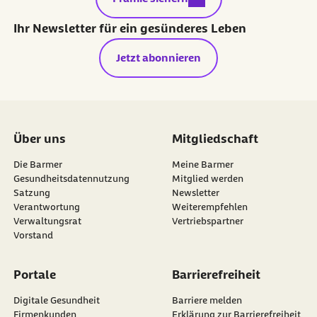
Ihr Newsletter für ein gesünderes Leben
Jetzt abonnieren
Über uns
Mitgliedschaft
Die Barmer
Meine Barmer
Gesundheitsdatennutzung
Mitglied werden
Satzung
Newsletter
externer Link:
Verantwortung
Weiterempfehlen
Verwaltungsrat
Vertriebspartner
Vorstand
Portale
Barrierefreiheit
Digitale Gesundheit
Barriere melden
Firmenkunden
Erklärung zur Barrierefreiheit