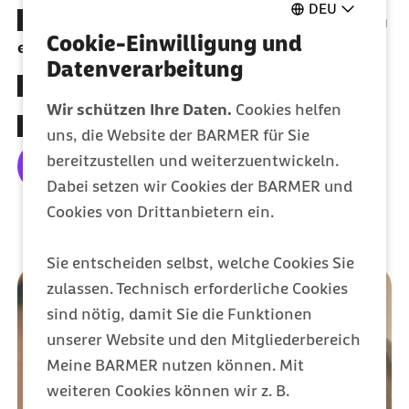
DEU
Spezielle Atemtechniken lernen um die Geburt zu
Cookie-Einwilligung und
erleichtern
Datenverarbeitung
Genau erfahren wie eine Geburt abläuft
Wir schützen Ihre Daten.
Cookies helfen
Richtig Stillen und das Neugeborene versorgen
uns, die Website der BARMER für Sie
bereitzustellen und weiterzuentwickeln.
Mehr erfahren
Dabei setzen wir Cookies der BARMER und
Cookies von Drittanbietern ein.
Sie entscheiden selbst, welche Cookies Sie
zulassen. Technisch erforderliche Cookies
sind nötig, damit Sie die Funktionen
unserer Website und den Mitgliederbereich
Meine BARMER nutzen können. Mit
weiteren Cookies können wir z. B.