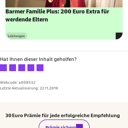
Barmer Familie Plus: 200 Euro Extra für
werdende Eltern
Leistungen
Kategorie
Hat Ihnen dieser Inhalt geholfen?
Ihre Bewertung: 1 Stern
Ihre Bewertung: 2 Sterne
Ihre Bewertung: 3 Sterne
Ihre Bewertung: 4 Sterne
Ihre Bewertung: 5 Sterne
Webcode: a008532
Letzte Aktualisierung:
22.11.2019
30 Euro Prämie für jede erfolgreiche Empfehlung
externer Link:
Prämie sichern