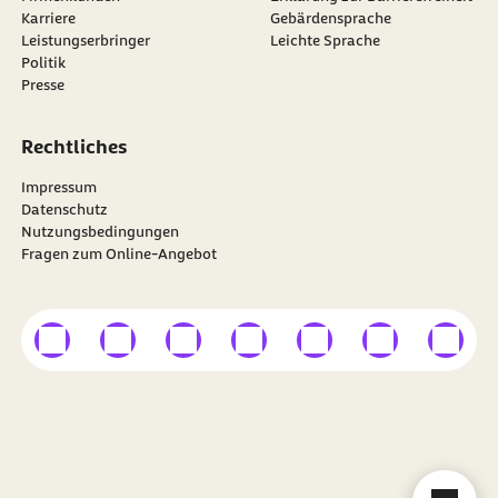
Karriere
Gebärdensprache
Leistungserbringer
Leichte Sprache
Politik
Presse
Rechtliches
Impressum
Datenschutz
Nutzungsbedingungen
Fragen zum Online-Angebot
externer Link
externer Link
externer Link
externer Link
externer Link
externer Link
externer
Besuchen Sie die
BARMER
auf