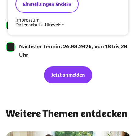
Elternzeit, Familienversicherung,
Einstellungen ändern
Kindergeld und mehr erhalten
Impressum
Offen für alle – auch, wenn Sie nicht bei der
Datenschutz-Hinweise
Barmer versichert sind
Nächster Termin: 26.08.2026, von 18 bis 20
Uhr
Jetzt anmelden
Weitere Themen entdecken