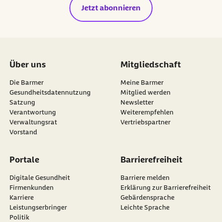
Jetzt abonnieren
Über uns
Mitgliedschaft
Die Barmer
Meine Barmer
Gesundheitsdatennutzung
Mitglied werden
Satzung
Newsletter
externer Link:
Verantwortung
Weiterempfehlen
Verwaltungsrat
Vertriebspartner
Vorstand
Portale
Barrierefreiheit
Digitale Gesundheit
Barriere melden
Firmenkunden
Erklärung zur Barrierefreiheit
Karriere
Gebärdensprache
Leistungserbringer
Leichte Sprache
Politik