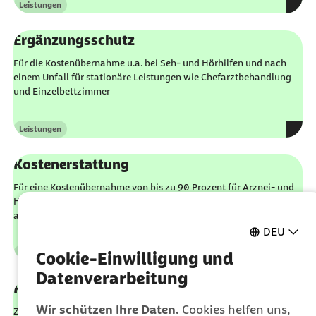
Leistungen
Kategorie
externer Link:
Ergänzungsschutz
Für die Kostenübernahme u.a. bei Seh- und Hörhilfen und nach
einem Unfall für stationäre Leistungen wie Chefarztbehandlung
und Einzelbettzimmer
Leistungen
Kategorie
externer Link:
Kostenerstattung
Für eine Kostenübernahme von bis zu 90 Prozent für Arznei- und
Heilmittel wie Krankengymnastik, Bäder oder Massagen sowie
ambulante Behandlungen beim Arzt oder Zahnarzt
DEU
Leistungen
Cookie-Einwilligung und
Kategorie
Datenverarbeitung
externer Link:
Krankenhaustagegeld
Wir schützen Ihre Daten.
Cookies helfen uns,
Zur freien Verfügung, zum Beispiel für eine finanzielle Entlastung