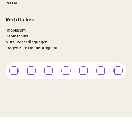
Presse
Rechtliches
Impressum
Datenschutz
Nutzungsbedingungen
Fragen zum Online-Angebot
externer Link
externer Link
externer Link
externer Link
externer Link
externer Link
externer
Besuchen Sie die
BARMER
auf