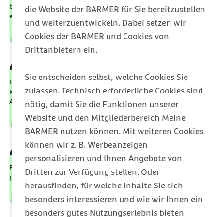
bei Haushaltshilfen oder Besuchskosten für die Familie während
die Website der BARMER für Sie bereitzustellen
eines Krankenhausaufenthalts
und weiterzuentwickeln. Dabei setzen wir
Cookies der BARMER und Cookies von
Leistungen
Kategorie
Drittanbietern ein.
externer Link:
Krankentagegeld
Sie entscheiden selbst, welche Cookies Sie
Für eine Lohnfortzahlung im Krankheitsfall mit einem
zulassen. Technisch erforderliche Cookies sind
Krankengeld von bis zu 300 Euro täglich und Tarifen speziell für
Arbeitnehmer & Selbstständige
nötig, damit Sie die Funktionen unserer
Website und den Mitgliederbereich Meine
Leistungen
BARMER nutzen können. Mit weiteren Cookies
Kategorie
können wir z. B. Werbeanzeigen
externer Link:
Pflege-Zusatzschutz
personalisieren und Ihnen Angebote von
Für individuelle Leistungen zu fairen Konditionen je nach
Dritten zur Verfügung stellen. Oder
persönlichem Bedarf ab Pflegegrad 1
herausfinden, für welche Inhalte Sie sich
besonders interessieren und wie wir Ihnen ein
Leistungen
Kategorie
besonders gutes Nutzungserlebnis bieten