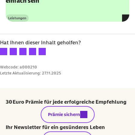
einfach sein
Leistungen
Kategorie
Hat Ihnen dieser Inhalt geholfen?
Ihre Bewertung: 1 Stern
Ihre Bewertung: 2 Sterne
Ihre Bewertung: 3 Sterne
Ihre Bewertung: 4 Sterne
Ihre Bewertung: 5 Sterne
Webcode: a000210
Letzte Aktualisierung:
27.11.2025
30 Euro Prämie für jede erfolgreiche Empfehlung
externer Link:
Prämie sichern
Ihr Newsletter für ein gesünderes Leben