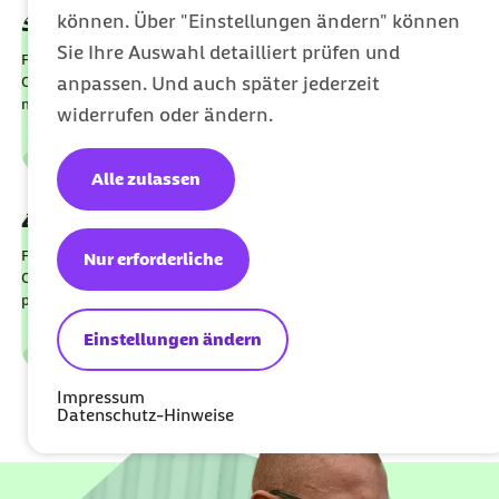
können. Über "Einstellungen ändern" können
externer Link:
Stationärer Zusatzschutz
Sie Ihre Auswahl detailliert prüfen und
Für eine Krankenhausbehandlung wie ein Privatpatient mit
anpassen. Und auch später jederzeit
Chefarzt-Behandlung, Einzelzimmer, freie Krankenhauswahl und
mehr
widerrufen oder ändern.
Leistungen
Kategorie
Alle zulassen
externer Link:
Zusatzschutz für Kinder & Jugendliche
Für Extra-Leistungen für den Nachwuchs wie
Nur erforderliche
Chefarztbehandlung, Kostenerstattung für Sehhilfen und
professioneller Zahnreinigung
Einstellungen ändern
Leistungen
Kategorie
Impressum
Datenschutz-Hinweise