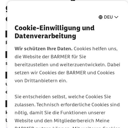
geschützt die Welt
entdecken
DEU
Cookie-Einwilligung und
100% Kostenübernahme bei allen empfohlenen
Datenverarbeitung
Reiseschutzimpfungen
Wir schützen Ihre Daten.
Cookies helfen uns,
Mit jeder Impfung Punkte im Bonusprogramm
die Website der BARMER für Sie
sammeln
bereitzustellen und weiterzuentwickeln. Dabei
setzen wir Cookies der BARMER und Cookies
Im Notfall nahezu europaweit abgesichert sein
von Drittanbietern ein.
und alle notwendigen medizinischen Leistungen
erhalten
Sie entscheiden selbst, welche Cookies Sie
Bestens vorbereitet in den Urlaub fahren mit den
zulassen. Technisch erforderliche Cookies sind
kostenlosen Check- und Packlisten im Barmer
nötig, damit Sie die Funktionen unserer
Urlaubscheck
Website und den Mitgliederbereich Meine