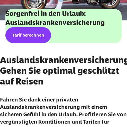
Sorgenfrei in den Urlaub:
Auslandskrankenversicherung
externer Link:
Tarif berechnen
Auslandskrankenversicherung
Gehen Sie optimal geschützt
auf Reisen
Fahren Sie dank einer privaten
Auslandskrankenversicherung mit einem
sicheren Gefühl in den Urlaub. Profitieren Sie von
vergünstigten Konditionen und Tarifen für