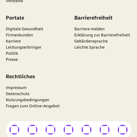
Vorstand
Portale
Barrierefreiheit
Digitale Gesundheit
Barriere melden
Firmenkunden
Erklärung zur Barrierefreiheit
Karriere
Gebärdensprache
Leistungserbringer
Leichte Sprache
Politik
Presse
Rechtliches
Impressum
Datenschutz
Nutzungsbedingungen
Fragen zum Online-Angebot
externer Link
externer Link
externer Link
externer Link
externer Link
externer Link
externer
Besuchen Sie die
BARMER
auf