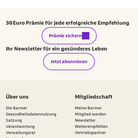
30 Euro Prämie für jede erfolgreiche Empfehlung
externer Link:
Prämie sichern
Ihr Newsletter für ein gesünderes Leben
Jetzt abonnieren
Über uns
Mitgliedschaft
Die Barmer
Meine Barmer
Gesundheitsdatennutzung
Mitglied werden
Satzung
Newsletter
externer Link:
Verantwortung
Weiterempfehlen
Verwaltungsrat
Vertriebspartner