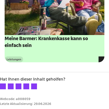
Meine Barmer: Krankenkasse kann so
einfach sein
Leistungen
Kategorie
Hat Ihnen dieser Inhalt geholfen?
Ihre Bewertung: 1 Stern
Ihre Bewertung: 2 Sterne
Ihre Bewertung: 3 Sterne
Ihre Bewertung: 4 Sterne
Ihre Bewertung: 5 Sterne
Webcode: a008059
Letzte Aktualisierung:
29.06.2026