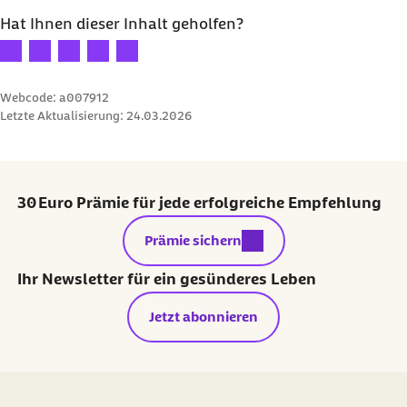
Hat Ihnen dieser Inhalt geholfen?
Ihre Bewertung: 1 Stern
Ihre Bewertung: 2 Sterne
Ihre Bewertung: 3 Sterne
Ihre Bewertung: 4 Sterne
Ihre Bewertung: 5 Sterne
Webcode: a007912
Letzte Aktualisierung:
24.03.2026
30 Euro Prämie für jede erfolgreiche Empfehlung
externer Link:
Prämie sichern
Ihr Newsletter für ein gesünderes Leben
Jetzt abonnieren