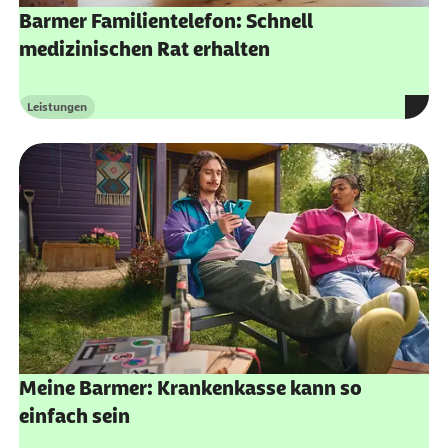
festgeschrieben und entspricht der allgemein
Barmer Familientelefon: Schnell
gültigen ärztlichen Praxis.
medizinischen Rat erhalten
Leistungen
Kategorie
Meine Barmer: Krankenkasse kann so
einfach sein