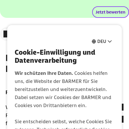
externer Link:
Jetzt bewerten
Zum vorigen Element
Zum nächsten Element
DEU
Cookie-Einwilligung und
Häufige Fragen zur
Datenverarbeitung
Darmkrebsvorsorge
Wir schützen Ihre Daten.
Cookies helfen
uns, die Website der BARMER für Sie
bereitzustellen und weiterzuentwickeln.
Fragen zum Test
Dabei setzen wir Cookies der BARMER und
Cookies von Drittanbietern ein.
Wie sicher ist der Stuhltest?
Reicht der Test aus, um Darmkrebs
Der immunologische Stuhltest (iFOBT -
Sie entscheiden selbst, welche Cookies Sie
festzustellen?
immunochemical fecal occult blood test misst