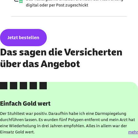
digital oder per Post zugeschickt
Jetzt bestellen
Das sagen die Versicherten
über das Angebot
Karussell mit 5 Elementen
Element 1 von 5
Einfach Gold wert
Der Stuhltest war positiv. Daraufhin habe ich eine Darmspiegelung
durchführen lassen. Es wurden fünf Polypen entfernt und mein Arzt hat
eine Wiederholung in drei Jahren empfohlen. Alles in allem war der
Einsatz Gold wert.
mehr