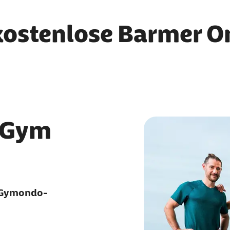
kostenlose Barmer O
 Gym
e Gymondo-