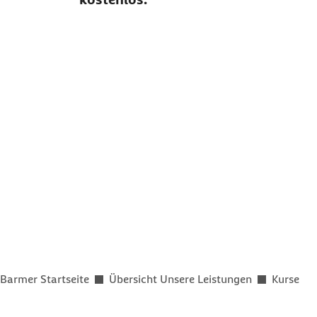
Sie befinden sich hier:
Barmer Startseite
Übersicht Unsere Leistungen
Kurse