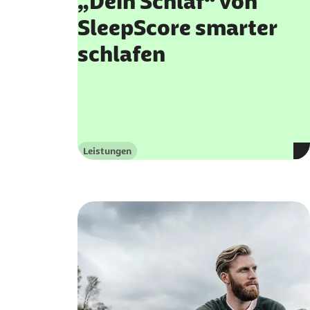
„Dein Schlaf“ von
SleepScore smarter
schlafen
Leistungen
Kategorie