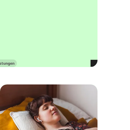
istungen
egorie