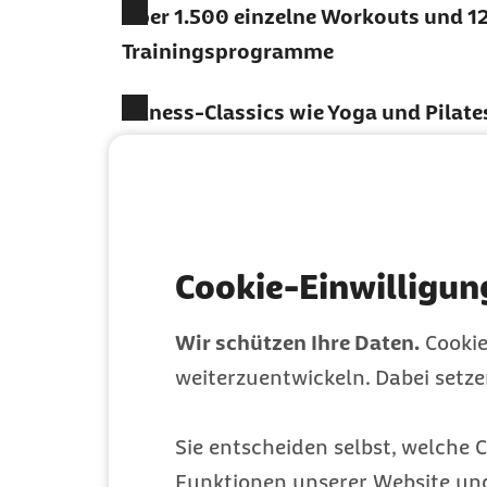
Über 1.500 einzelne Workouts und 1
Trainingsprogramme
Fitness-Classics wie Yoga und Pilate
& Kraft
Ziele schneller erreichen, egal ob M
Abnehmen oder Stressabbau
Cookie-Einwilligun
Einfach und bequem von zu Hause tr
Wir schützen Ihre Daten.
Cookie
Mehr erfahren
weiterzuentwickeln. Dabei setz
Sie entscheiden selbst, welche C
Funktionen unserer Website un