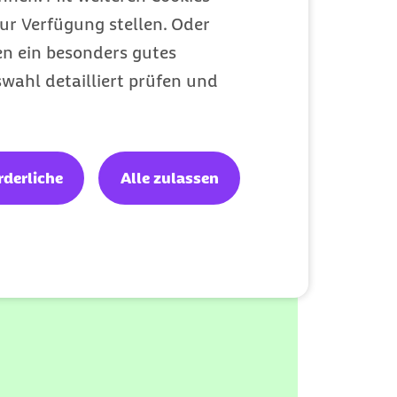
ur Verfügung stellen. Oder
en ein besonders gutes
 Geist
wahl detailliert prüfen und
bnehmen mit Glukose-
rderliche
Alle zulassen
ewusster Ernährung