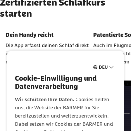
Zertifizierten Schlafkurs
starten
Karussell mit 3 Elementen
Element 1 von 3
Element 2 von 3
Dein Handy reicht
Patentierte S
Die App erfasst deinen Schlaf direkt
Auch im Flugmod
übers Handy. Ein extra Tracker ist
zuverlässig Sch
nicht nötig.
dank lautlosem 
DEU
Cookie-Einwilligung und
Datenverarbeitung
Wir schützen Ihre Daten.
Cookies helfen
uns, die Website der BARMER für Sie
bereitzustellen und weiterzuentwickeln.
Dabei setzen wir Cookies der BARMER und