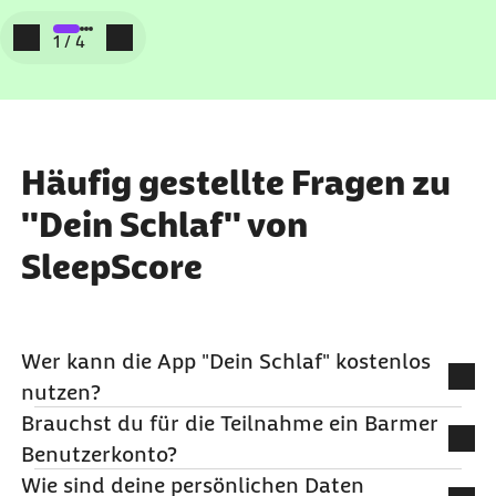
Zum vorigen Element
Zum nächsten Element
1
/
4
Häufig gestellte Fragen zu
"Dein Schlaf" von
SleepScore
Wer kann die App "Dein Schlaf" kostenlos
nutzen?
Brauchst du für die Teilnahme ein Barmer
Das Online-Angebot können Barmer-Versicherte
Benutzerkonto?
kostenlos nutzen, wenn sie aus ärztlicher Sicht
Wie sind deine persönlichen Daten
gesund und älter als 18 Jahre sind.
Um als Barmer-Versicherte kostenlos an dem