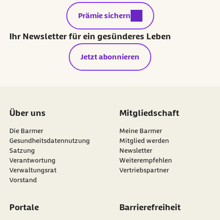
(
barmer.deinschlaf.support@sleepscore.de
)
externer Link:
Prämie sichern
widerrufen. In diesem Fall endet dein Online-Kurs
und deine Online-Mitgliedschaft bei sleep.ai.
Ihr Newsletter für ein gesünderes Leben
Jetzt abonnieren
Über uns
Mitgliedschaft
Die Barmer
Meine Barmer
Gesundheitsdatennutzung
Mitglied werden
Satzung
Newsletter
externer Link:
Verantwortung
Weiterempfehlen
Verwaltungsrat
Vertriebspartner
Vorstand
Portale
Barrierefreiheit