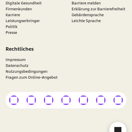
Digitale Gesundheit
Barriere melden
Firmenkunden
Erklärung zur Barrierefreiheit
Karriere
Gebärdensprache
Leistungserbringer
Leichte Sprache
Politik
Presse
Rechtliches
Impressum
Datenschutz
Nutzungsbedingungen
Fragen zum Online-Angebot
externer Link
externer Link
externer Link
externer Link
externer Link
externer Link
externer
Besuchen Sie die
BARMER
auf
Cha