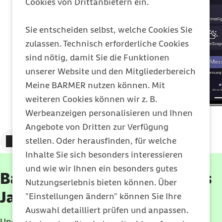
Cookies von Drittanbietern ein.
Sie entscheiden selbst, welche Cookies Sie
zulassen. Technisch erforderliche Cookies
sind nötig, damit Sie die Funktionen
unserer Website und den Mitgliederbereich
Meine BARMER nutzen können. Mit
weiteren Cookies können wir z. B.
Werbeanzeigen personalisieren und Ihnen
Angebote von Dritten zur Verfügung
Zum vorigen Element
Zum nächsten Element
stellen. Oder herausfinden, für welche
Inhalte Sie sich besonders interessieren
und wie wir Ihnen ein besonders gutes
Barmer ist Krankenkasse des
Nutzungserlebnis bieten können. Über
Jahres
"Einstellungen ändern" können Sie Ihre
Auswahl detailliert prüfen und anpassen.
Unser täglicher Antrieb ist es, Menschen Stärke zu