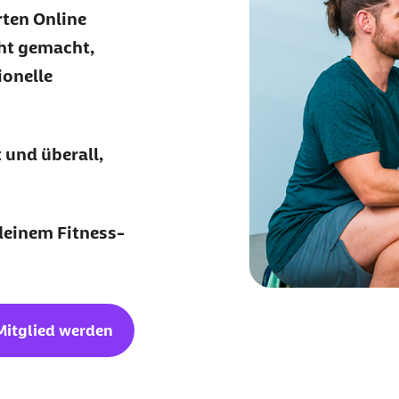
erten Online
cht gemacht,
ionelle
 und überall,
 deinem Fitness-
Mitglied werden