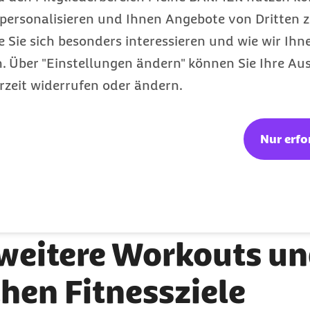
personalisieren und Ihnen Angebote von Dritten z
Laufen leicht
e Sie sich besonders interessieren und wie wir Ihn
 Über "Einstellungen ändern" können Sie Ihre Aus
gemacht:
rzeit widerrufen oder ändern.
Effektiv und sicher laufen
Bewegungsapparat verstehen
Deine individuellen Laufziele erreichen
Nur erfo
 weitere Workouts un
hen Fitnessziele