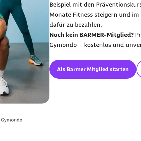
Beispiel mit den Präventionsku
Monate Fitness steigern und i
dafür zu bezahlen.
Noch kein BARMER-Mitglied?
Pr
Gymondo – kostenlos und unver
Als Barmer Mitglied starten
Gymondo