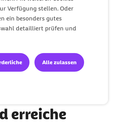
ur Verfügung stellen. Oder
en ein besonders gutes
Ganzkörperkräftigung:
wahl detailliert prüfen und
Muskelkraft aufbauen
Stabilisierung des gesamten Körpers
Mobility verbessern
rderliche
Alle zulassen
d erreiche