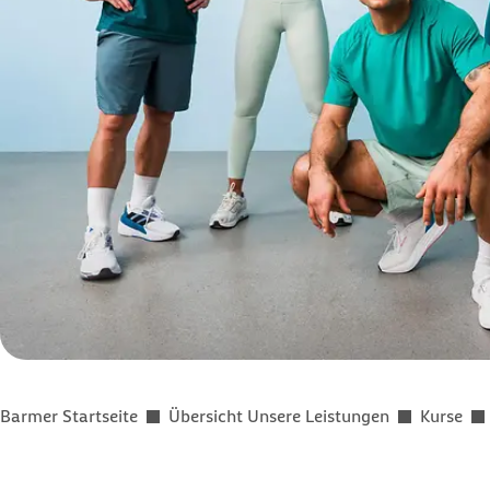
Sie befinden sich hier:
Barmer Startseite
Übersicht Unsere Leistungen
Kurse