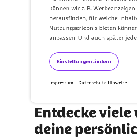
können wir z. B. Werbeanzeigen 
Rücken Fit & Gesund:
herausfinden, für welche Inhalt
Nutzungserlebnis bieten können.
Haltung verbessern
anpassen. Und auch später jede
Effektive Übungen zur Soforthilfe
Verspannungen lösen
Einstellungen ändern
Impressum
Datenschutz-Hinweise
Entdecke viele
deine persönlic