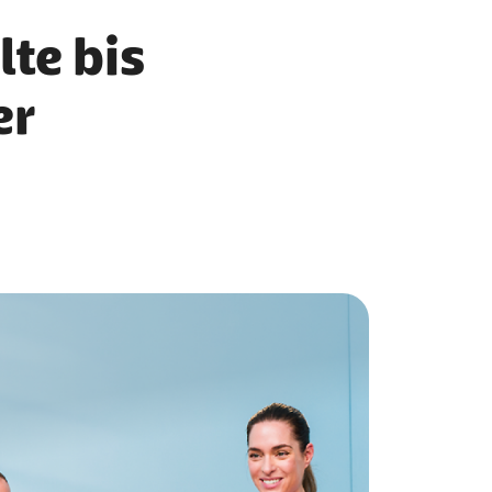
te bis
er