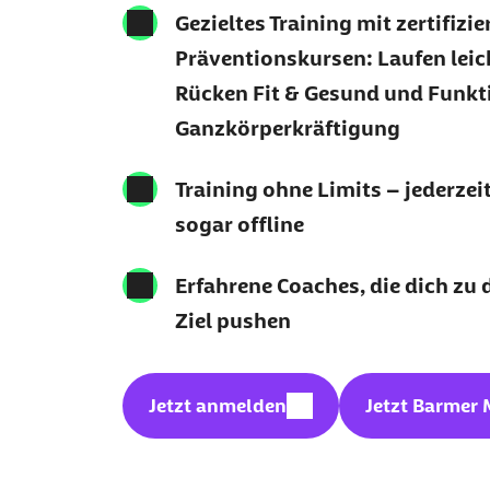
Gezieltes Training mit zertifizi
Präventionskursen: Laufen lei
Rücken Fit & Gesund und Funkt
Ganzkörperkräftigung
Training ohne Limits – jederzeit
sogar offline
Erfahrene Coaches, die dich zu
Ziel pushen
externer Link:
Jetzt anmelden
Jetzt Barmer 