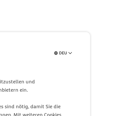
d der Barmer
DEU
itzustellen und
bietern ein.
s sind nötig, damit Sie die
nen. Mit weiteren Cookies