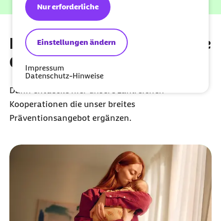
Ich bin bereits Mitglied
Nur erforderliche
Du möchtest mehr für deine
Einstellungen ändern
Gesundheit tun?
Impressum
Datenschutz-Hinweise
Dann entdecke hier unsere zahlreichen
Kooperationen die unser breites
Präventionsangebot ergänzen.