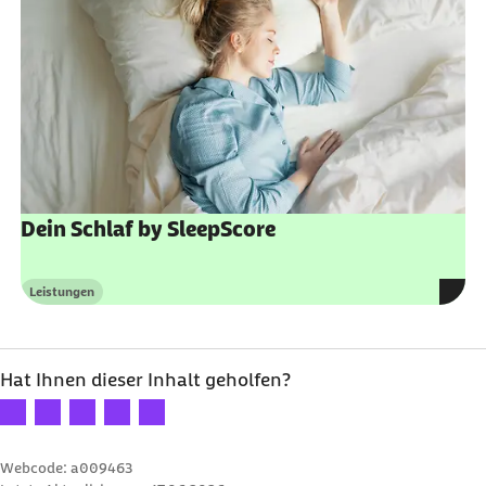
Dein Schlaf by SleepScore
Leistungen
Kategorie
Hat Ihnen dieser Inhalt geholfen?
Ihre Bewertung: 1 Stern
Ihre Bewertung: 2 Sterne
Ihre Bewertung: 3 Sterne
Ihre Bewertung: 4 Sterne
Ihre Bewertung: 5 Sterne
Webcode: a009463