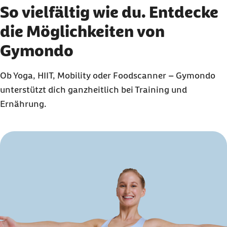
So vielfältig wie du. Entdecke
die Möglichkeiten von
Gymondo
Ob Yoga, HIIT, Mobility oder Foodscanner – Gymondo
unterstützt dich ganzheitlich bei Training und
Ernährung.
Karussell mit 8 Elementen
Element 1 von 8