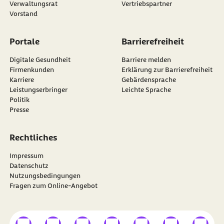
Verwaltungsrat
Vertriebspartner
Vorstand
Portale
Barrierefreiheit
Digitale Gesundheit
Barriere melden
Firmenkunden
Erklärung zur Barrierefreiheit
Karriere
Gebärdensprache
Leistungserbringer
Leichte Sprache
Politik
Presse
Rechtliches
Impressum
Datenschutz
Nutzungsbedingungen
Fragen zum Online-Angebot
externer Link
externer Link
externer Link
externer Link
externer Link
externer Link
externer