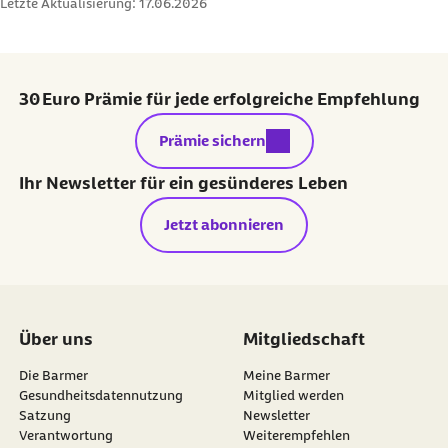
Letzte Aktualisierung:
17.06.2026
30 Euro Prämie für jede erfolgreiche Empfehlung
externer Link:
Prämie sichern
Ihr Newsletter für ein gesünderes Leben
Jetzt abonnieren
Über uns
Mitgliedschaft
Die Barmer
Meine Barmer
Gesundheitsdatennutzung
Mitglied werden
Satzung
Newsletter
externer Link:
Verantwortung
Weiterempfehlen