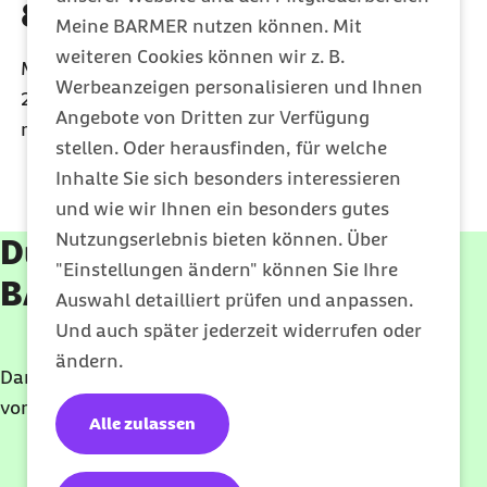
& Ausrüstung
Meine BARMER nutzen können. Mit
weiteren Cookies können wir z. B.
Mach deine Gymondo Challenge und erhalte bis zu
Werbeanzeigen personalisieren und Ihnen
200 Euro pro Jahr, die du für Fitnesstracker oder
Angebote von Dritten zur Verfügung
neues Sportequipment nutzen kannst.
stellen. Oder herausfinden, für welche
Inhalte Sie sich besonders interessieren
und wie wir Ihnen ein besonders gutes
Nutzungserlebnis bieten können. Über
Du bist bereits bei der
"Einstellungen ändern" können Sie Ihre
BARMER Mitglied?
Auswahl detailliert prüfen und anpassen.
Und auch später jederzeit widerrufen oder
ändern.
Dann bekommst du sogar 1 Jahr kostenlos Gymondo
von uns.
Alle zulassen
Geschützter Inhalt: