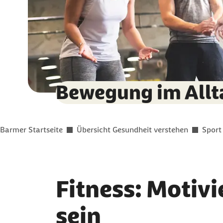
Bewegung im Allt
Sie befinden sich hier:
Barmer Startseite
Übersicht Gesundheit verstehen
Sport
Fitness: Motiv
sein