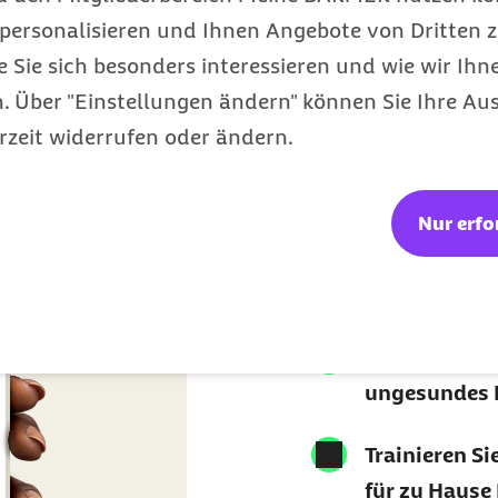
personalisieren und Ihnen Angebote von Dritten z
e Sie sich besonders interessieren und wie wir Ihn
 Über "Einstellungen ändern" können Sie Ihre Aus
rzeit widerrufen oder ändern.
Mit kos
Book ge
Nur erfo
verlier
Folgen Sie 
ungesundes B
Trainieren S
für zu Hause