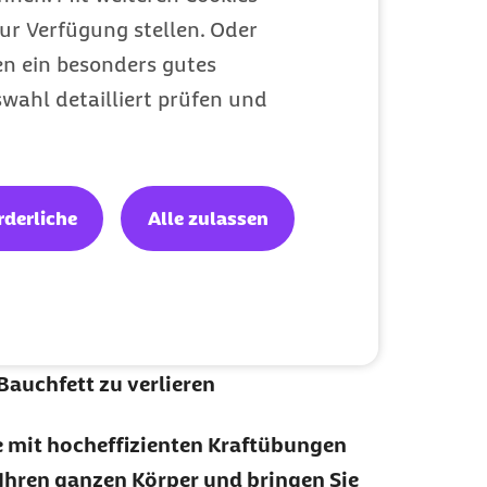
ur Verfügung stellen. Oder
en ein besonders gutes
wahl detailliert prüfen und
tenlosem E-
zielt Bauchfett
rderliche
Alle zulassen
en
dem 8-Wochen-Programm, um
auchfett zu verlieren
ie mit hocheffizienten Kraftübungen
 Ihren ganzen Körper und bringen Sie