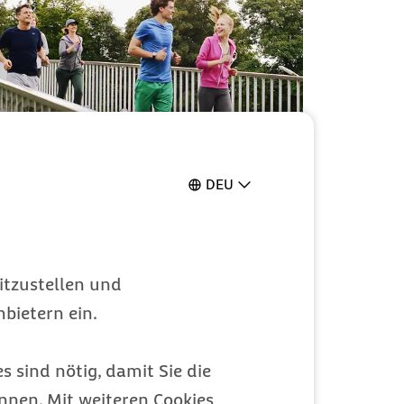
Bis zu 200 Euro
DEU
jährlich für
Gesundheitskurse
Förderung für zertifizierte Kurse rund um
itzustellen und
Bewegung und Ernährung
bietern ein.
Leistungen
Kategorie
s sind nötig, damit Sie die
nen. Mit weiteren Cookies