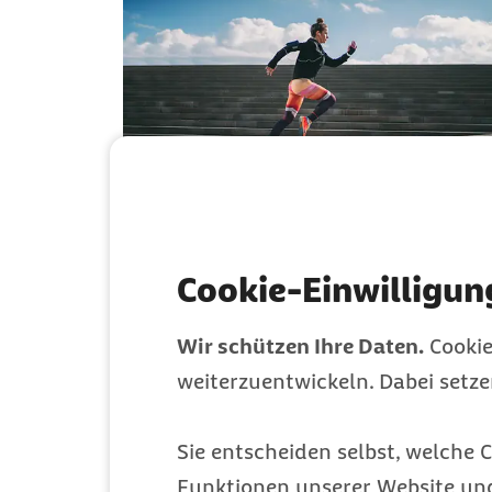
Runner’s High: Legaler
Rausch beim Laufen?
Cookie-Einwilligun
Dein Shortcut zum Läuferhoch
Wir schützen Ihre Daten.
Cookie
weiterzuentwickeln. Dabei setz
Gesundheit
Kategorie
Sie entscheiden selbst, welche C
Funktionen unserer Website un