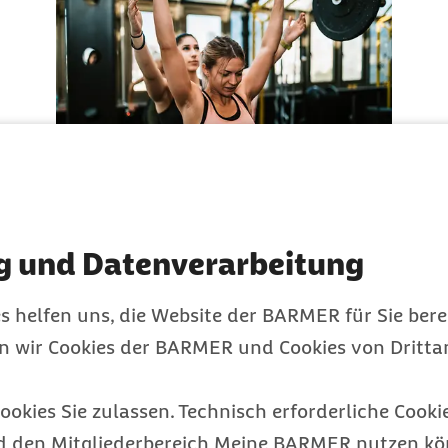
Muskelaufbau:
Fitness-Facts für
g und Datenverarbeitung
gesunde Muskeln
Welche Methoden sind am effektivsten und
s helfen uns, die Website der BARMER für Sie bere
gesündesten?
en wir Cookies der BARMER und Cookies von Drittan
Gesundheit
Kategorie
ookies Sie zulassen. Technisch erforderliche Cookie
d den Mitgliederbereich Meine BARMER nutzen kön