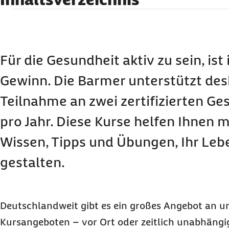
Was zählt als Gesundheits- oder Präventionsk
Welche Gesundheitskurse werden von der Barm
Unter welchen Voraussetzungen werden die Ko
Für die Gesundheit aktiv zu sein, ist
Gesundheitskurse übernommen?
Gewinn. Die Barmer unterstützt des
Warum können die Teilnahmegebühren nur bei z
Teilnahme an zwei zertifizierten G
erstattet werden?
Welche Kosten werden für Gesundheitskurse v
pro Jahr. Diese Kurse helfen Ihnen m
übernommen und wie werden die Kosten erstatte
Wissen, Tipps und Übungen, Ihr Leb
Ihre Barmer-Vorteile auf einen Blick
gestalten.
Deutschlandweit gibt es ein großes Angebot an u
Kursangeboten – vor Ort oder zeitlich unabhängig