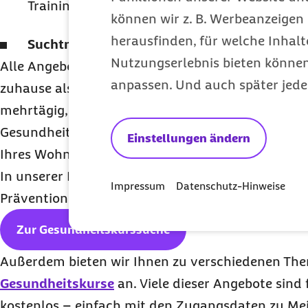
Training, Qigong)
können wir z. B. Werbeanzeigen 
herausfinden, für welche Inhalt
Suchtmittelkonsum
(etwa Kurse zum Alkohol
Nutzungserlebnis bieten können.
Alle Angebote gibt es zu festen Terminen vor Ort o
anpassen. Und auch später jede
zuhause als Online-Kurs. Einige Kurse werden a
mehrtägig, beispielsweise über ein Wochenende od
Gesundheitswoche, angeboten. Diese Kompaktkur
Einstellungen ändern
Ihres Wohnortes oder wohnortfern stattfinden.
In unserer Kurssuche finden Sie alle von der Zent
Impressum
Datenschutz-Hinweise
Prävention zertifizierten Kurse:
Zur Gesundheitskurssuche
Außerdem bieten wir Ihnen zu verschiedenen T
Gesundheitskurse
an. Viele dieser Angebote sind
kostenlos – einfach mit den Zugangsdaten zu M