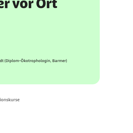
r vor Ort
dt (Diplom-Ökotrophologin, Barmer)
ionskurse