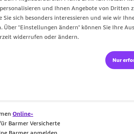
personalisieren und Ihnen Angebote von Dritten z
e Sie sich besonders interessieren und wie wir Ihn
- oder Rauchverzicht)
 Über "Einstellungen ändern" können Sie Ihre Aus
der einfach flexibel von
rzeit widerrufen oder ändern.
uch als Kompaktangebote
er innerhalb einer
se können in der Nähe
Nur erfo
ralen Prüfstelle
hemen
Online-
 für Barmer Versicherte
eine Barmer anmelden