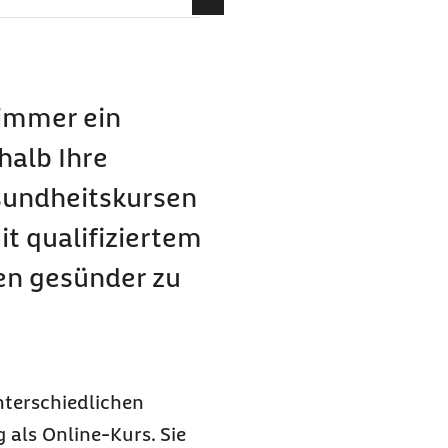
urs?
er unterstützt?
sten für
 immer ein
halb Ihre
ertifizierten Angeboten
esundheitskursen
on der Barmer
it qualifiziertem
t?
en gesünder zu
nterschiedlichen
 als Online-Kurs. Sie