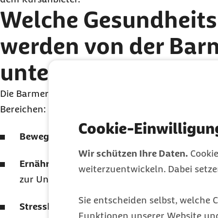
Welche Gesundheits
werden von der Bar
unterstützt?
Die Barmer fördert Gesundheits- und Präventions
Bereichen:
Cookie-Einwilligun
Bewegung
(
z. B.
Pilates, Ganzkörpertraining 
Wir schützen Ihre Daten.
Cookie
Ernährung
(etwa Kurse oder Beratungen zu 
weiterzuentwickeln. Dabei setz
zur Unterstützung bei leichtem Übergewicht)
Sie entscheiden selbst, welche C
Stressbewältigung & Entspannung
(
z. B.
Tai 
Funktionen unserer Website un