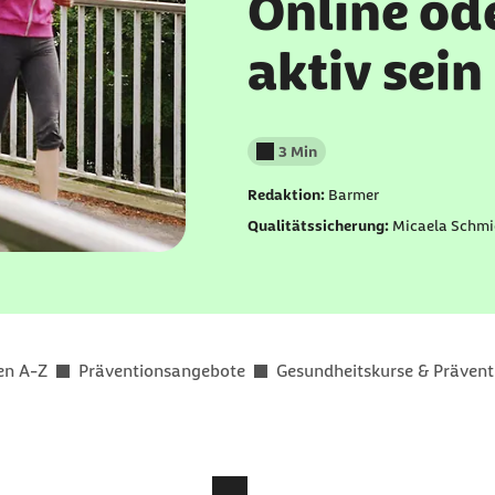
Online ode
aktiv sein
3 Min
Lesedauer weniger als
Redaktion:
Barmer
Qualitätssicherung:
Micaela Schmi
en A-Z
Präventionsangebote
Gesundheitskurse & Prävent