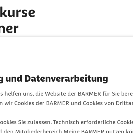
kurse
mer
kurse in den folgenden
g und Datenverarbeitung
oder Rückenschule)
s helfen uns, die Website der BARMER für Sie bere
gesunder Ernährung oder
en wir Cookies der BARMER und Cookies von Drittan
ookies Sie zulassen. Technisch erforderliche Cookie
Chi, Yoga, Autogenes
d den Mitgliederbereich Meine BARMER nutzen kön