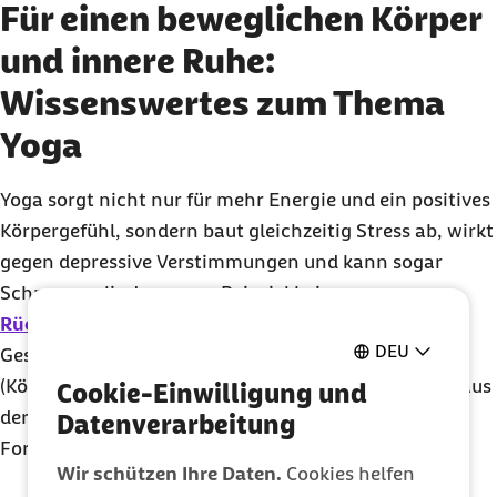
Für einen beweglichen Körper
und innere Ruhe:
Wissenswertes zum Thema
Yoga
Yoga sorgt nicht nur für mehr Energie und ein positives
Körpergefühl, sondern baut gleichzeitig Stress ab, wirkt
gegen depressive Verstimmungen und kann sogar
Schmerzen lindern, zum Beispiel bei
Rückenbeschwerden
. Darüber hinaus trägt Yoga zur
DEU
Gesundheit von Herz und Kreislauf bei. Die Asanas
(Körperübungen), Atem- und Meditationstechniken aus
Cookie-Einwilligung und
der Yoga-Praxis eignen sich für Anfänger und
Datenverarbeitung
Fortgeschrittene gleichermaßen.
Wir schützen Ihre Daten.
Cookies helfen