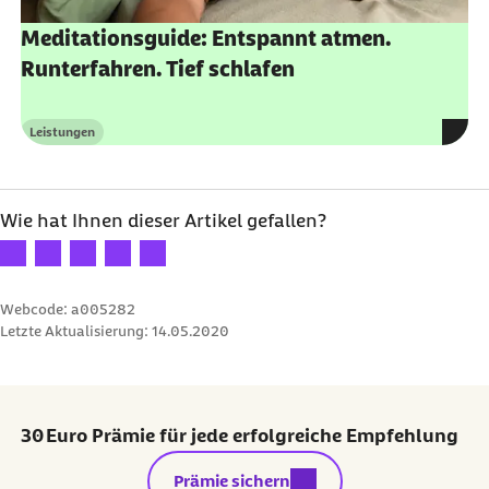
Meditationsguide: Entspannt atmen.
Runterfahren. Tief schlafen
Leistungen
Kategorie
Wie hat Ihnen dieser Artikel gefallen?
Ihre Bewertung: 1 Stern
Ihre Bewertung: 2 Sterne
Ihre Bewertung: 3 Sterne
Ihre Bewertung: 4 Sterne
Ihre Bewertung: 5 Sterne
Webcode: a005282
Letzte Aktualisierung:
14.05.2020
30 Euro Prämie für jede erfolgreiche Empfehlung
externer Link:
Prämie sichern