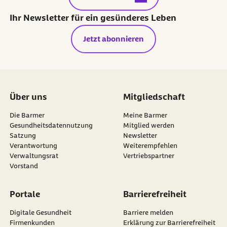
Ihr Newsletter für ein gesünderes Leben
Jetzt abonnieren
Über uns
Mitgliedschaft
Die Barmer
Meine Barmer
Gesundheitsdatennutzung
Mitglied werden
Satzung
Newsletter
externer Link:
Verantwortung
Weiterempfehlen
Verwaltungsrat
Vertriebspartner
Vorstand
Portale
Barrierefreiheit
Digitale Gesundheit
Barriere melden
Firmenkunden
Erklärung zur Barrierefreiheit