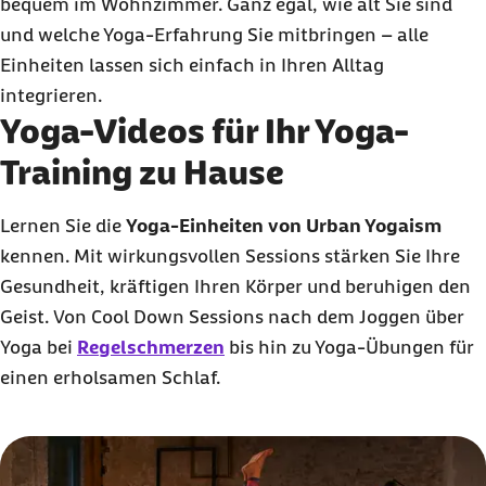
bequem im Wohnzimmer. Ganz egal, wie alt Sie sind
und welche Yoga-Erfahrung Sie mitbringen – alle
Einheiten lassen sich einfach in Ihren Alltag
integrieren.
Yoga-Videos für Ihr Yoga-
Training zu Hause
Lernen Sie die
Yoga-Einheiten von Urban Yogaism
kennen. Mit wirkungsvollen Sessions stärken Sie Ihre
Gesundheit, kräftigen Ihren Körper und beruhigen den
Geist. Von Cool Down Sessions nach dem Joggen über
Yoga bei
Regelschmerzen
bis hin zu Yoga-Übungen für
einen erholsamen Schlaf.
Karussell mit 8 Elementen
Element 1 von 8