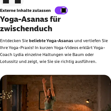
Externe Inhalte zulassen
Yoga-Asanas für
zwischenduch
Entdecken Sie
beliebte Yoga-Asanas
und vertiefen Sie
Ihre Yoga-Praxis! In kurzen Yoga-Videos erklärt Yoga-
Coach Lydia einzelne Haltungen wie Baum oder
Lotussitz und zeigt, wie Sie sie richtig ausführen.
Karussell mit 8 Elementen
Element 1 von 8